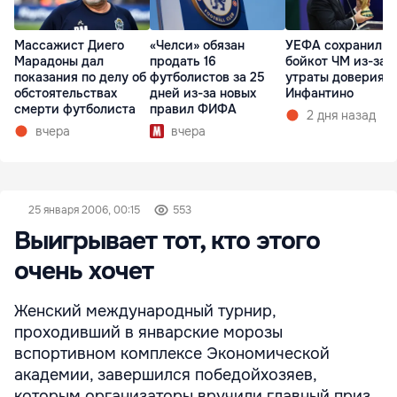
Массажист Диего
«Челси» обязан
УЕФА сохранил
Марадоны дал
продать 16
бойкот ЧМ из-за
показания по делу об
футболистов за 25
утраты доверия к
обстоятельствах
дней из-за новых
Инфантино
смерти футболиста
правил ФИФА
2 дня назад
вчера
вчера
25 января 2006, 00:15
553
Выигрывает тот, кто этого
очень хочет
Женский международный турнир,
проходивший в январские морозы
вспортивном комплексе Экономической
академии, завершился победойхозяев,
которым организаторы вручили главный приз