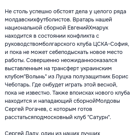
Не столь успешно обстоят дела у целого ряда
молдавскихфутболистов. Вратарь нашей
национальной сборной ЕвгенийХмарук
находится в состоянии конфликта с
руководствомболгарского клуба ЦСКА-София,
и пока не может себеподыскать новое место
работы. Совершенно неожиданнооказался
выставленным на трансферт украинским
клубом"Волынь" из Луцка полузащитник Борис
Чеботарь. Где онбудет играть этой весной,
пока не известно. Также впоисках нового клуба
находится и нападающий сборнойМолдовы
Сергей Рогачев, с которым готов
расстатьсяподмосковный клуб "Сатурн".
Сергей Даду, один из наших лучших