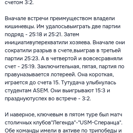
счетом 3:2.
Вначале встречи преимуществом владели
кишиневцы. Им удалосьвыиграть две партии
подряд - 25:18 и 25:21. Затем
инициативуперехватили хозяева. Вначале они
сократили разрыв в счете,выиграв в третьей
партии 25:23. А в четвертой и вовсесравняли
счет - 25:19. Заключительная, пятая, партия по
правуназывается лотереей. Она короткая,
играется до счета 15. Тутудача улыбнулась
студентам ASEM. Они выигрывают 15:3 и
празднуютуспех во встрече - 3:2.
И наверное, ключевым в пятом туре был матч
столичных клубов"Легенда"-"USM-Сперанца".
Обе команды имели в активе по трипобеды и