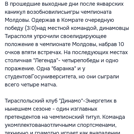
В прошедшие выходные дни после январских
каникул возобновилисьигры чемпионата
Молдовы. Одержав в Комрате очередную
победу (3:0)над местной командой, динамовцы
Тирасполя упрочили своелидирующее
положение в чемпионате Молдовы, набрав 10
очков впяти встречах. На последующих местах
столичная "Легенда"- четырепобеды и одно
поражение. Одна "баранка" и у
студентовГосуниверситета, но они сыграли
всего четыре матча.
Тираспольский клуб "Динамо"-Энергетик в
нынешнем сезоне - один изглавных
претендентов на чемпионский титул. Команда
укомплектованаотличными спортсменами,
технично и грамотно играет как внападении,