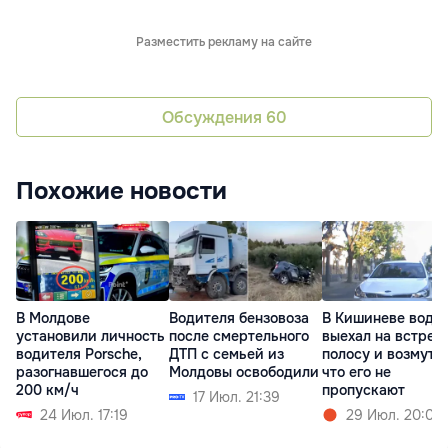
Разместить рекламу на сайте
Обсуждения
60
Похожие новости
В Молдове
Водителя бензовоза
В Кишиневе води
установили личность
после смертельного
выехал на встреч
водителя Porsche,
ДТП с семьей из
полосу и возмути
разогнавшегося до
Молдовы освободили
что его не
200 км/ч
пропускают
17 Июл. 21:39
24 Июл. 17:19
29 Июл. 20:05