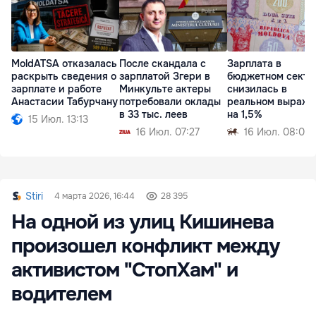
MoldATSA отказалась
После скандала с
Зарплата в
раскрыть сведения о
зарплатой Згери в
бюджетном секто
зарплате и работе
Минкульте актеры
снизилась в
Анастасии Табурчану
потребовали оклады
реальном выраже
в 33 тыс. леев
на 1,5%
15 Июл. 13:13
16 Июл. 07:27
16 Июл. 08:02
Stiri
4 марта 2026, 16:44
28 395
На одной из улиц Кишинева
произошел конфликт между
активистом "СтопХам" и
водителем