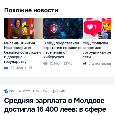
Похожие новости
Мисаил-Никитин:
В МВД представили
МВД Молдовы
Наш приоритет —
стратегию по защите
запретило
безопасность людей
населения от
сотрудникам хейт
и доверие к
киберугроз
сети
государству
10 Июл. 13:46
7 дней назад
22 Июл. 11:18
Noi
4 марта 2026, 16:52
7 648
Средняя зарплата в Молдове
достигла 16 400 леев: в сфере