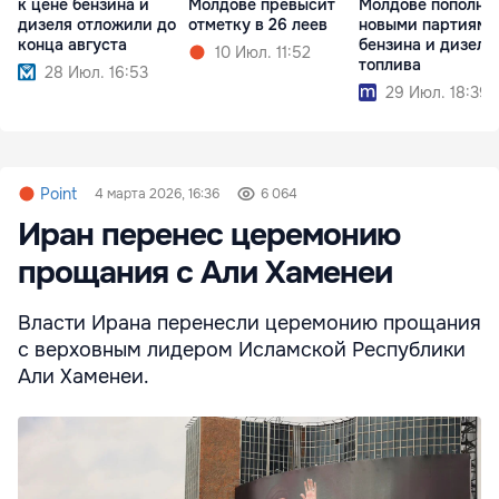
к цене бензина и
Молдове превысит
Молдове пополне
дизеля отложили до
отметку в 26 леев
новыми партиями
конца августа
бензина и дизель
10 Июл. 11:52
топлива
28 Июл. 16:53
29 Июл. 18:39
Point
4 марта 2026, 16:36
6 064
Иран перенес церемонию
прощания с Али Хаменеи
Власти Ирана перенесли церемонию прощания
с верховным лидером Исламской Республики
Али Хаменеи.