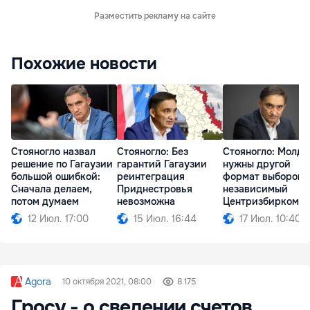
Разместить рекламу на сайте
Похожие новости
Стояногло назвал
Стояногло: Без
Стояногло: Молдо
решение по Гагаузии
гарантий Гагаузии
нужны другой
большой ошибкой:
реинтеграция
формат выборов 
Сначала делаем,
Приднестровья
независимый
потом думаем
невозможна
Центризбирком
12 Июл. 17:00
15 Июл. 16:44
17 Июл. 10:40
Agora
10 октября 2021, 08:00
8 175
Гросу - о сведении счетов