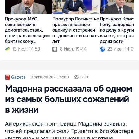
Прокурор МУС,
Прокурор Потынгэ не
Прокурор Кристи
обвиняемый в
прошел внешнюю
Гему, задержанн
домогательствах,
оценку и отстранен
по делу о крупно
проиграл апелляцию
от должности на пять
взятке, отстранён
британскому
лет
должности
регулятору
13 Июл. 14:53
8 Июл. 19:44
23 Июл. 14:09
Gazeta
9 октября 2021, 22:00
6 301
Мадонна рассказала об одном
из самых больших сожалений
в жизни
Американская поп-певица Мадонна заявила,
что ей предлагали роли Тринити в блокбастере
«Матрица» и Женщины-кошки в картине