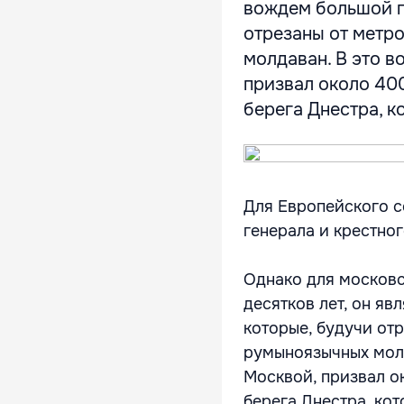
вождем большой г
отрезаны от метр
молдаван. В это 
призвал около 40
берега Днестра, ко
Для Европейского с
генерала и крестно
Однако для московс
десятков лет, он я
которые, будучи от
румыноязычных молд
Москвой, призвал о
берега Днестра, ко