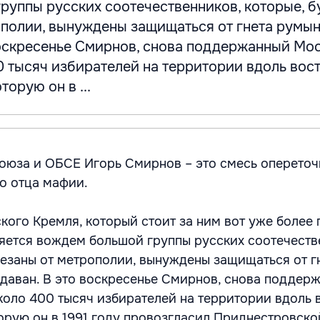
руппы русских соотечественников, которые, б
ополии, вынуждены защищаться от гнета румы
воскресенье Смирнов, снова поддержанный Мос
0 тысяч избирателей на территории вдоль вос
торую он в ...
оюза и ОБСЕ Игорь Смирнов – это смесь опереточ
го отца мафии.
кого Кремля, который стоит за ним вот уже более
вляется вождем большой группы русских соотечеств
резаны от метрополии, вынуждены защищаться от г
аван. В это воскресенье Смирнов, снова поддер
коло 400 тысяч избирателей на территории вдоль 
торую он в 1991 году провозгласил Приднестровско