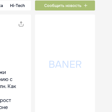
ка
Hi-Tech
Сообщить новость
ажи
нию с
лн. Как
 рост
июне