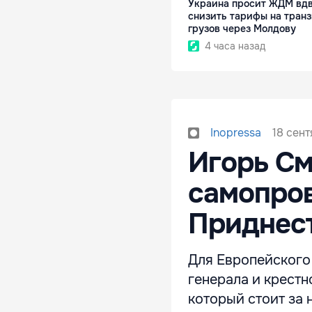
Украина просит ЖДМ вд
снизить тарифы на транз
грузов через Молдову
4 часа назад
18 сент
Inopressa
Игорь См
самопро
Приднес
Для Европейского
генерала и крестн
который стоит за 