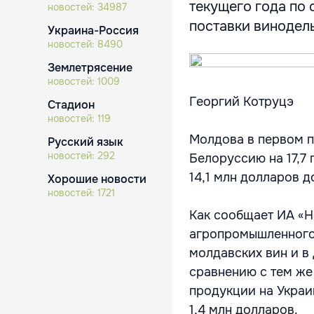
текущего года по
новостей:
34987
поставки винодельч
Украина-Россия
новостей:
8490
Землетрясение
новостей:
1009
Георгий Котруцэ
Стадион
новостей:
119
Молдова в первом 
Русский язык
новостей:
292
Белоруссию на 17,7
14,1 млн долларов до
Хорошие новости
новостей:
1721
Как сообщает ИА «
агропромышленного 
молдавских вин и в 
сравнению с тем же
продукции на Украин
1,4 млн долларов.