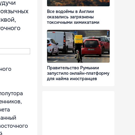
удучи
ноязычных
Все водоёмы в Англии
оказались загрязнены
квой,
токсичными химикатами
точного
Правительство Румынии
ного
запустило онлайн-платформу
для найма иностранцев
 полутора
енников,
нета
жанный
восточного
й