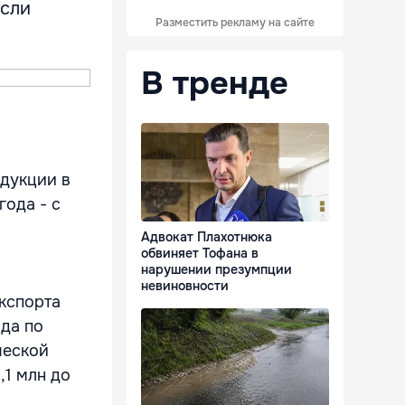
осли
Разместить рекламу на сайте
В тренде
дукции в
года - с
Адвокат Плахотнюка
обвиняет Тофана в
нарушении презумпции
невиновности
кспорта
ода по
ческой
,1 млн до