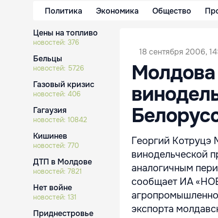
Политика
Экономика
Общество
Пр
Цены на топливо
новостей:
376
18 сентября 2006, 14
Бельцы
Молдова 
новостей:
5726
Газовый кризис
винодель
новостей:
406
Белорус
Гагаузия
новостей:
10842
Кишинев
Георгий Котруцэ 
новостей:
770
винодельческой пр
ДТП в Молдове
аналогичным перио
новостей:
7821
сообщает ИА «НО
Нет войне
агропромышленног
новостей:
131
экспорта молдавск
Приднестровье