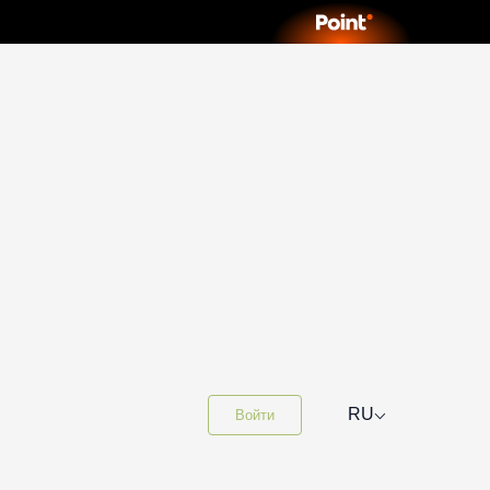
⌵
RU
Войти