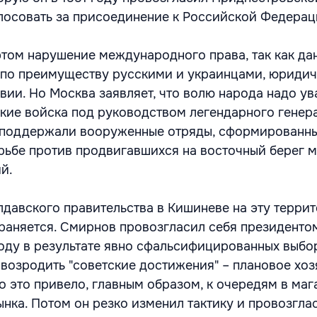
лосовать за присоединение к Российской Федерац
этом нарушение международного права, так как да
 по преимуществу русскими и украинцами, юриди
ии. Но Москва заявляет, что волю народа надо ув
ские войска под руководством легендарного генер
 поддержали вооруженные отряды, сформированн
рьбе против продвигавшихся на восточный берег 
й.
олдавского правительства в Кишиневе на эту терри
раняется. Смирнов провозгласил себя президентом
году в результате явно сфальсифицированных выбо
 возродить "советские достижения" – плановое хоз
о это привело, главным образом, к очередям в маг
нка. Потом он резко изменил тактику и провозгла