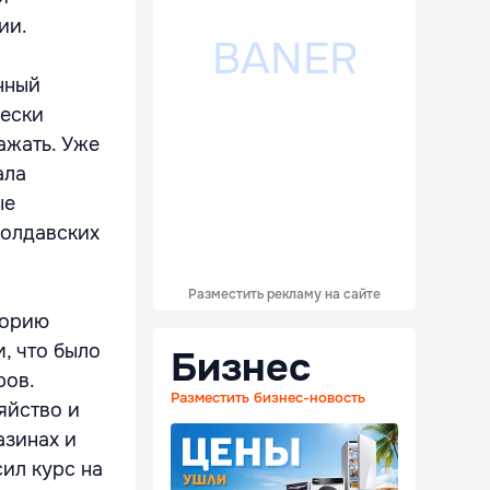
ии.
нный
чески
ажать. Уже
ала
ые
молдавских
Разместить рекламу на сайте
торию
, что было
Бизнес
ров.
Разместить бизнес-новость
яйство и
азинах и
сил курс на