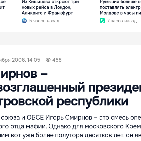
вое
Из Кишинева откроют три
Румыния больше н
ит
новых рейса в Лондон,
поставлять элект
Аликанте и Франкфурт
Молдове в часы п
5 часов назад
7 часов назад
ября 2006, 14:05
468
ирнов –
возглашенный президе
тровской республики
 союза и ОБСЕ Игорь Смирнов – это смесь оп
ого отца мафии. Однако для московского Крем
ним вот уже более полутора десятков лет, он я