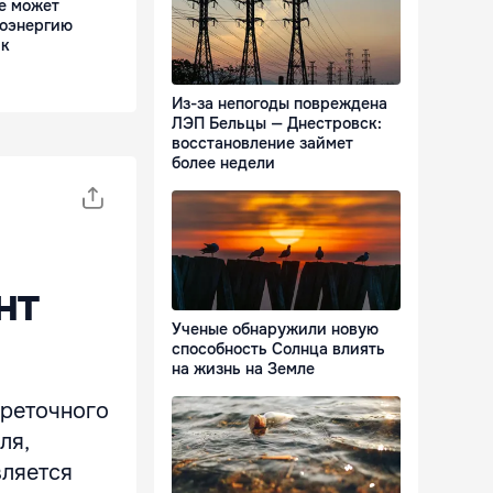
е может
роэнергию
ик
Из-за непогоды повреждена
ЛЭП Бельцы — Днестровск:
восстановление займет
более недели
нт
Ученые обнаружили новую
способность Солнца влиять
на жизнь на Земле
ереточного
ля,
вляется