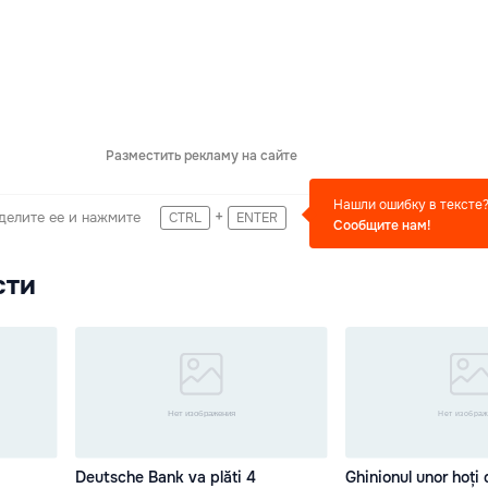
Разместить рекламу на сайте
Нашли ошибку в тексте
+
делите ее и нажмите
CTRL
ENTER
Сообщите нам!
сти
Deutsche Bank va plăti 4
Ghinionul unor hoți