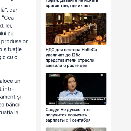
Тофан: Давайте не искать
врагов там, где их нет
lă”, dar
. “Cea
. lei,
lui cu
a produselor
 situație
НДС для сектора HoReCa
увеличат до 12%:
gic cu o
представители отрасли
заявили о росте цен
 aloce un
t într-
lament și
ea băncii
Санду: Не думаю, что
uația la
получится повысить
зарплаты с 1 сентября