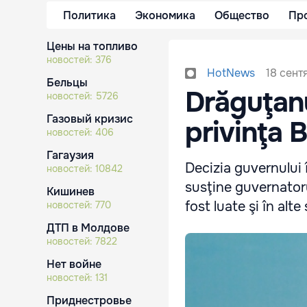
Политика
Экономика
Общество
Пр
Цены на топливо
новостей:
376
18 сент
HotNews
Бельцы
Drăguţanu
новостей:
5726
Газовый кризис
privinţa 
новостей:
406
Гагаузия
Decizia guvernului 
новостей:
10842
susţine guvernatoru
Кишинев
fost luate şi în alt
новостей:
770
ДТП в Молдове
новостей:
7822
Нет войне
новостей:
131
Приднестровье