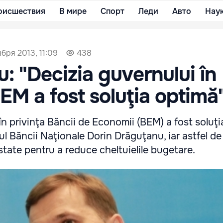
оисшествия
В мире
Спорт
Леди
Авто
Нау
ября 2013, 11:09
438
: "Decizia guvernului în
BEM a fost soluţia optimă
în privinţa Băncii de Economii (BEM) a fost soluţi
l Băncii Naţionale Dorin Drăguţanu, iar astfel de 
e state pentru a reduce cheltuielile bugetare.