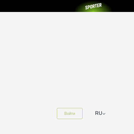
⌵
RU
Войти