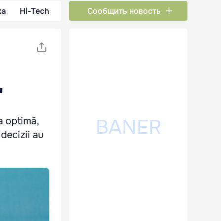
ка
Hi-Tech
Сообщить новость
"
a optimă,
decizii au