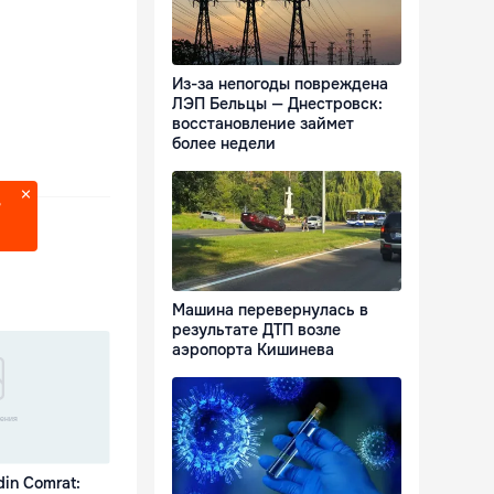
Из-за непогоды повреждена
ЛЭП Бельцы — Днестровск:
восстановление займет
более недели
?
Машина перевернулась в
результате ДТП возле
аэропорта Кишинева
 din Comrat: