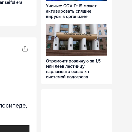
r seiful era
Ученые: COVID-19 может
активировать спящие
вирусы в организме
Отремонтированную за 1,5
млн леев лестницу
парламента оснастят
системой подогрева
лосипеде,