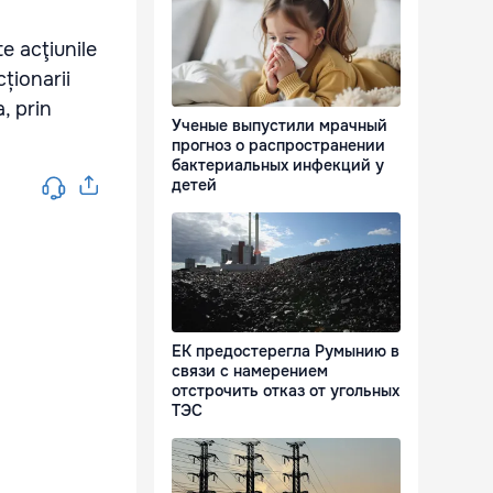
e acţiunile
ționarii
, prin
Ученые выпустили мрачный
прогноз о распространении
бактериальных инфекций у
детей
ЕК предостерегла Румынию в
связи с намерением
отстрочить отказ от угольных
ТЭС