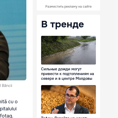
Разместить рекламу на сайте
В тренде
Сильные дожди могут
привести к подтоплениям на
севере и в центре Молдовы
l Băncii
ită cu o
italului
nfotag.