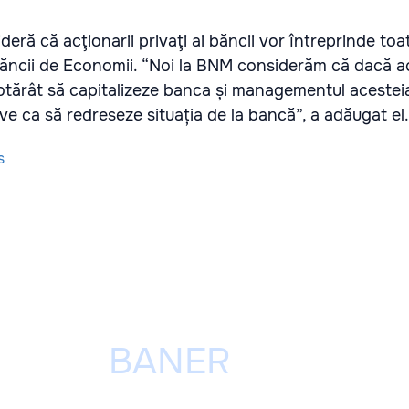
eră că acţionarii privaţi ai băncii vor întreprinde toat
ăncii de Economii. “Noi la BNM considerăm că dacă ac
otărât să capitalizeze banca și managementul acesteia
e ca să redreseze situația de la bancă”, a adăugat el.
s