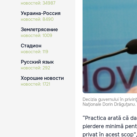
новостей:
34987
Украина-Россия
новостей:
8490
Землетрясение
новостей:
1009
Стадион
новостей:
119
Русский язык
новостей:
292
Хорошие новости
новостей:
1721
Decizia guvernului în privin
Naţionale Dorin Drăguţanu.
“Practica arată că da
pierdere minimă pentru
privat în acest scop”