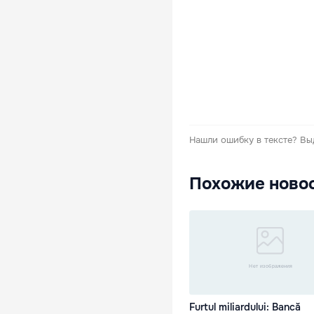
Нашли ошибку в тексте?
Вы
Похожие ново
Furtul miliardului: Bancă