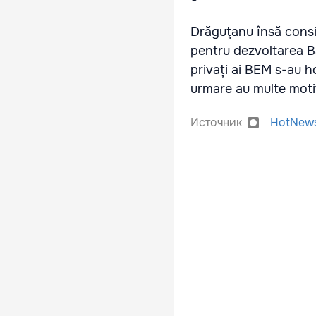
Drăguţanu însă consid
pentru dezvoltarea B
privați ai ВЕМ s-au h
urmare au multe motiv
Источник
HotNew