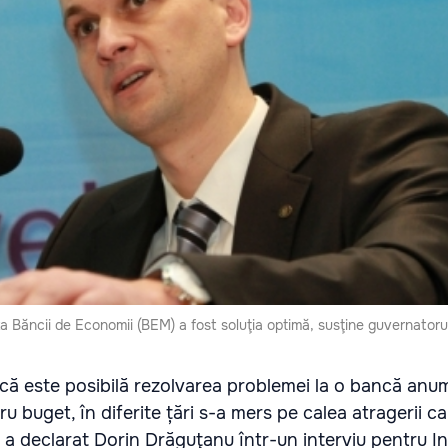
ţa Băncii de Economii (BEM) a fost soluţia optimă, susţine guvernatoru
că este posibilă rezolvarea problemei la o bancă anum
 buget, în diferite țări s-a mers pe calea atragerii cap
, a declarat Dorin Drăguţanu într-un interviu pentru I