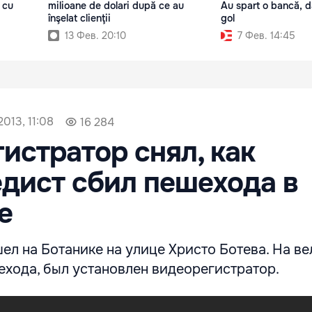
 cu
milioane de dolari după ce au
Au spart o bancă, da
înşelat clienţii
gol
13 Фев. 20:10
7 Фев. 14:45
2013, 11:08
16 284
истратор снял, как
дист сбил пешехода в
е
л на Ботанике на улице Христо Ботева. На ве
ехода, был установлен видеорегистратор.