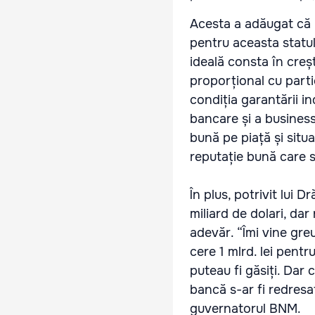
Acesta a adăugat că B
pentru aceasta statul 
ideală consta în creșt
proporțional cu part
condiția garantării i
bancare și a business
bună pe piață și situa
reputație bună care s
În plus, potrivit lui 
miliard de dolari, dar
adevăr. “Îmi vine gre
cere 1 mlrd. lei pent
puteau fi găsiți. Dar 
bancă s-ar fi redresat
guvernatorul BNM.