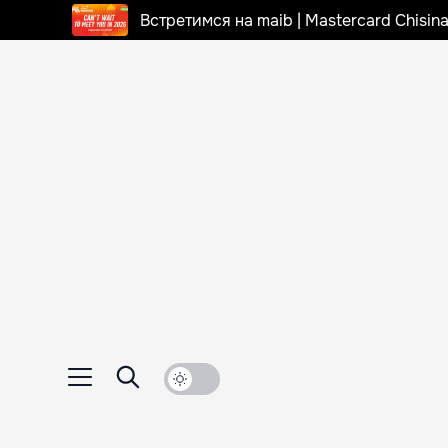
Встретимся на maib | Mastercard Chisi