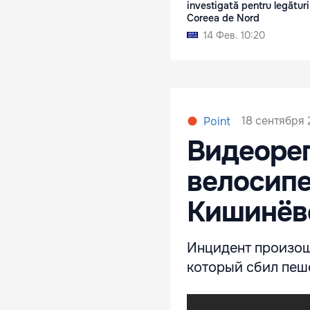
investigată pentru legături
Coreea de Nord
14 Фев. 10:20
18 сентября 
Point
Видеорег
велосипе
Кишинёв
Инцидент произоше
который сбил пеш