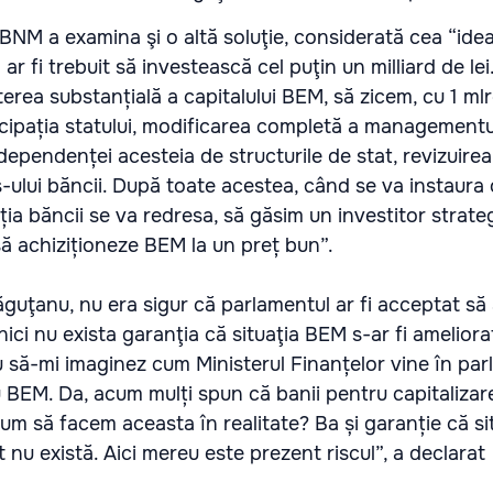
NM a examina şi o altă soluţie, considerată cea “idea
ar fi trebuit să investească cel puţin un milliard de lei
erea substanțială a capitalului ВЕМ, să zicem, cu 1 mlrd
icipația statului, modificarea completă a managementu
ndependenței acesteia de structurile de stat, revizuire
-ului băncii. După toate acestea, când se va instaura o
ția băncii se va redresa, să găsim un investitor strate
ă achiziționeze ВЕМ la un preț bun”.
Drăguţanu, nu era sigur că parlamentul ar fi acceptat să
 nici nu exista garanţia că situaţia BEM s-ar fi ameliora
u să-mi imaginez cum Ministerul Finanțelor vine în par
ru ВЕМ. Da, acum mulți spun că banii pentru capitalizar
cum să facem aceasta în realitate? Ba și garanție că sit
 nu există. Aici mereu este prezent riscul”, a declarat