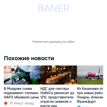
Разместить рекламу на сайте
Похожие новости
В Молдове снова
НДС для сектора
Из Кишинева отк
подешевеет топливо:
HoReCa увеличат до
три новых рейса 
НАРЭ обновило цены
12%: представители
Лондон, Аликанте
отрасли заявили о
Франкфурт
15 минут назад
росте цен