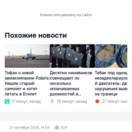
Разместить рекламу на сайте
Похожие новости
Тофан о новой
Десятки чиновников
Табак под одеждо
авиакомпании Polaris:
совмещают по
незадекларирова
Нашли старый
несколько
й двигатель: два
самолет и хотят
оплачиваемых
нарушения выяви
летать в Египет
должностей в
на границе
госкомпаниях
11 минут назад
19 минут назад
27 минут наза
21 сентября 2006, 14:04
529