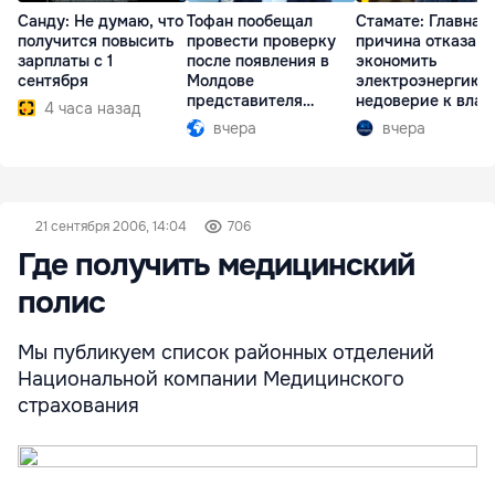
Санду: Не думаю, что
Тофан пообещал
Стамате: Главная
получится повысить
провести проверку
причина отказа
зарплаты с 1
после появления в
экономить
сентября
Молдове
электроэнергию 
представителя
недоверие к влас
4 часа назад
Южной Осетии
вчера
вчера
21 сентября 2006, 14:04
706
Где получить медицинский
полис
Мы публикуем список районных отделений
Национальной компании Медицинского
страхования