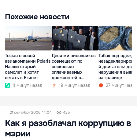
Похожие новости
Тофан о новой
Десятки чиновников
Табак под одеждо
авиакомпании Polaris:
совмещают по
незадекларирова
Нашли старый
несколько
й двигатель: два
самолет и хотят
оплачиваемых
нарушения выяви
летать в Египет
должностей в
на границе
госкомпаниях
11 минут назад
19 минут назад
27 минут наза
21 сентября 2006, 14:04
425
Как я разоблачал коррупцию в
мэрии