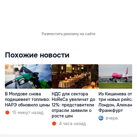
Разместить рекламу на сайте
Похожие новости
В Молдове снова
НДС для сектора
Из Кишинева отк
подешевеет топливо:
HoReCa увеличат до
три новых рейса 
НАРЭ обновило цены
12%: представители
Лондон, Аликанте
отрасли заявили о
Франкфурт
15 минут назад
росте цен
вчера
4 часа назад