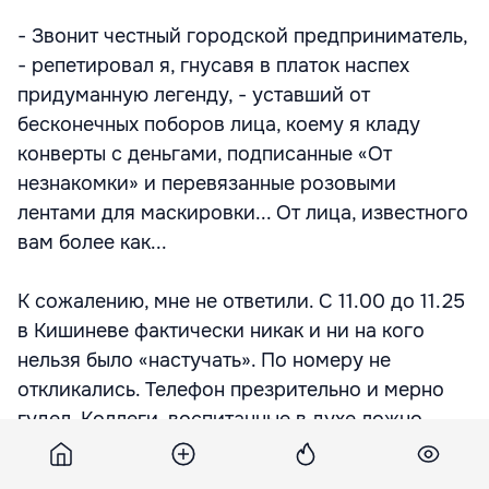
- Звонит честный городской предприниматель,
- репетировал я, гнусавя в платок наспех
придуманную легенду, - уставший от
бесконечных поборов лица, коему я кладу
конверты с деньгами, подписанные «От
незнакомки» и перевязанные розовыми
лентами для маскировки... От лица, известного
вам более как...
К сожалению, мне не ответили. С 11.00 до 11.25
в Кишиневе фактически никак и ни на кого
нельзя было «настучать». По номеру не
откликались. Телефон презрительно и мерно
гудел. Коллеги, воспитанные в духе ложно
понятой порядочности, на меня косились. В
12.00 я облегченно вздохнул. Наверное, обед, а