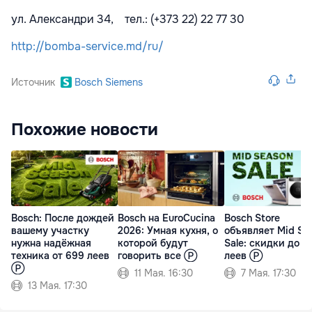
ул. Александри 34, тел.: (+373 22) 22 77 30
http://bomba-service.md/ru/
Источник
Bosch Siemens
Похожие новости
Bosch: После дождей
Bosch на EuroCucina
Bosch Store
вашему участку
2026: Умная кухня, о
объявляет Mid Se
нужна надёжная
которой будут
Sale: скидки до 7
техника от 699 леев
говорить все Ⓟ
леев Ⓟ
Ⓟ
11 Мая. 16:30
7 Мая. 17:30
13 Мая. 17:30