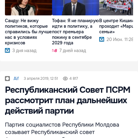
Санду: Не вижу
Тофан: Я не планирую
В центре Кишине
политиков, которые
идти в политику, а
проходит «Марш
справились бы лучше
пост премьера
семьи»
нас в условиях
покину в сентябре
20 Июн. 11:28
кризисов
2029 года
3 дня назад
7 дней назад
Aif
3 апреля 2019, 12:51
4 817
Республиканский Совет ПСРМ
рассмотрит план дальнейших
действий партии
Партия социалистов Республики Молдова
созывает Республиканский совет