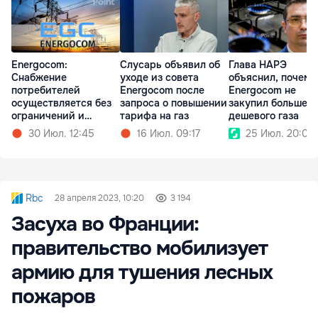
Energocom:
Слусарь объявил об
Глава НАРЭ
Снабжение
уходе из совета
объяснил, почему
потребителей
Energocom после
Energocom не
осуществляется без
запроса о повышении
закупил больше
ограничений и
тарифа на газ
дешевого газа
отключений
30 Июл. 12:45
16 Июл. 09:17
25 Июл. 20:00
Rbc
28 апреля 2023, 10:20
3 194
Засуха во Франции:
правительство мобилизует
армию для тушения лесных
пожаров