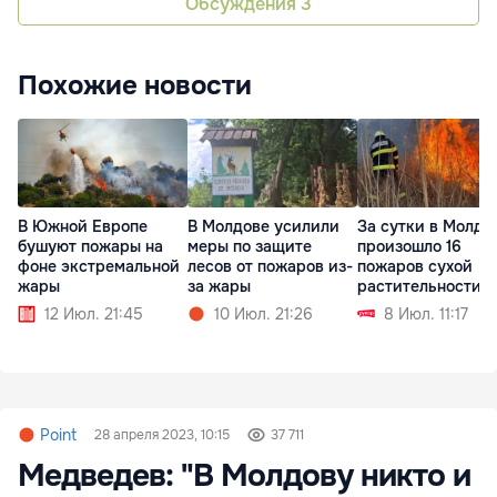
Обсуждения
3
Похожие новости
В Южной Европе
В Молдове усилили
За сутки в Молдо
бушуют пожары на
меры по защите
произошло 16
фоне экстремальной
лесов от пожаров из-
пожаров сухой
жары
за жары
растительности
12 Июл. 21:45
10 Июл. 21:26
8 Июл. 11:17
Point
28 апреля 2023, 10:15
37 711
Медведев: "В Молдову никто и