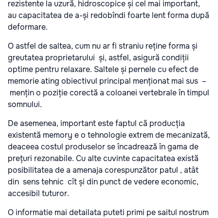
rezistente la uzură, hidroscopice și cel mai important,
au capacitatea de a-și redobîndi foarte lent forma după
deformare.
O astfel de saltea, cum nu ar fi straniu reține forma și
greutatea proprietarului și, astfel, asigură condiții
optime pentru relaxare. Saltele și pernele cu efect de
memorie ating obiectivul principal menționat mai sus –
mențin o poziție corectă a coloanei vertebrale în timpul
somnului.
De asemenea, important este faptul că producția
existentă memory e o tehnologie extrem de mecanizată,
deaceea costul produselor se încadrează în gama de
prețuri rezonabile. Cu alte cuvinte capacitatea există
posibilitatea de a amenaja corespunzător patul , atât
din sens tehnic cît și din punct de vedere economic,
accesibil tuturor.
O informatie mai detailata puteti primi pe saitul nostrum