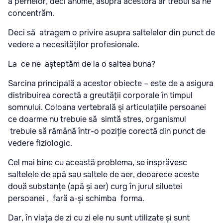
a pernelor, deci anume, asupra acestora ar trebui să ne
concentrăm.
Deci să atragem o privire asupra saltelelor din punct de
vedere a necesităților profesionale.
La ce ne așteptăm de la o saltea buna?
Sarcina principală a acestor obiecte – este de a asigura
distribuirea corectă a greutății corporale în timpul
somnului. Coloana vertebrală și articulațiile persoanei
ce doarme nu trebuie să simtă stres, organismul
trebuie să rămână într-o poziție corectă din punct de
vedere fiziologic.
Cel mai bine cu această problema, se insprăvesc
saltelele de apă sau saltele de aer, deoarece aceste
două substanțe (apă și aer) curg în jurul siluetei
persoanei , fară a-și schimba forma.
Dar, în viața de zi cu zi ele nu sunt utilizate și sunt