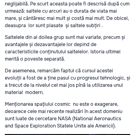
neglijabilă. Pe scurt aceasta poate fi descrisă după cum
urmează: saltele cu arcuri au o durata de viata mai
mare, și cântăresc mai mult și costă mai mult. De obicei,
deasupra lor sunt plasate și saltele subțiri .
Saltelele din al doilea grup sunt mai variate, precum și
avantajele și dezavantajele lor depind de
caracteristicile conținutului saltelelor. Istoria ultimei
merită o poveste separată.
De asemenea, remarcăm faptul că cursul acestei
evoluții a fost de a ține pasul cu progresul tehnologic, și
a trecut de la nivelul cel mai jos pînă la utilizarea unui
material modern.
Menționarea spațiului cosmic nu este o exagerare,
deoarece cele mai recente realizări în acest domeniu
sunt luate de cercetare NASA (National Aeronautics
and Space Exploration Statele Unite ale Americii).