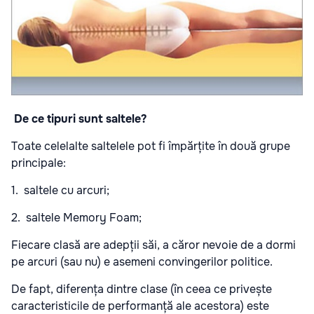
De ce tipuri sunt saltele?
Toate celelalte saltelele pot fi împărțite în două grupe
principale:
1. saltele cu arcuri;
2. saltele Memory Foam;
Fiecare clasă are adepții săi, a căror nevoie de a dormi
pe arcuri (sau nu) e asemeni convingerilor politice.
De fapt, diferența dintre clase (în ceea ce privește
caracteristicile de performanță ale acestora) este