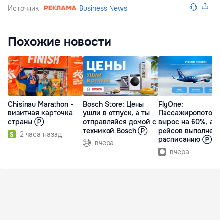
Источник
Business News
Похожие новости
Chisinau Marathon -
Bosch Store: Цены
FlyOne:
визитная карточка
ушли в отпуск, а ты
Пассажиропоток
страны Ⓟ
отправляйся домой с
вырос на 60%, а 
техникой Bosch Ⓟ
рейсов выполнен
2 часа назад
расписанию Ⓟ
вчера
вчера