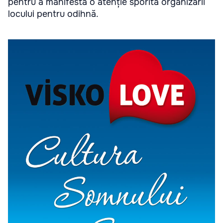
pentru a manifesta o atenție sporită organizării
locului pentru odihnă.