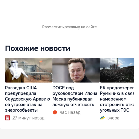
Разместить рекламу на сайте
Похожие новости
Разведка США
DOGE под
ЕК предостерегла
предупредила
руководством Илона
Румынию в связи 
Саудовскую Аравию
Маска публиковал
намерением
об угрозе атак на
ложную отчетность
отстрочить отказ 
энергообъекты
угольных ТЭС
час назад
27 минут назад
вчера