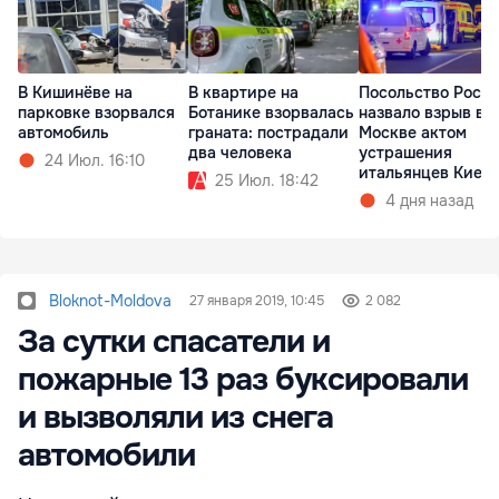
В Кишинёве на
В квартире на
Посольство Росс
парковке взорвался
Ботанике взорвалась
назвало взрыв в
автомобиль
граната: пострадали
Москве актом
два человека
устрашения
24 Июл. 16:10
итальянцев Киев
25 Июл. 18:42
4 дня назад
Bloknot-Moldova
27 января 2019, 10:45
2 082
За сутки спасатели и
пожарные 13 раз буксировали
и вызволяли из снега
автомобили