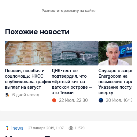
Разместить рекламу на сайте
Похожие новости
Пенсии, пособия и
ДНК-тест не
Слусарь о запрос
соцпомощь: НКСС
подтвердил, что
Energocom на
опубликовала график
мёртвый кит на
повышение тариф
выплат на август
датском острове —
Указание поступи
это Тимми
сверху
6 дней назад
22 Июл. 22:30
20 Июл. 16:13
1news
27 января 2019, 11:07
11 579