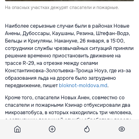
На опасных участках дежурят спасатели и пожарные.
Наиболее серьезные случаи были в районах Новые
Анены, Дубоссары, Каушаны, Резина, Штефан-Водэ,
Бельцы и Криуляны. Накануне, 26 января, в 15:00,
сотрудники службы чрезвычайных ситуаций приняли
решение временно приостановить движение на
трассе R-29, на отрезке между селами
Константиновка-Золотьевка-Троица Ноуэ, где из-за
образования льда на дороге было затруднено
передвижение, пишет
bloknot-moldova.md
.
Кроме того, спасатели Новых Анен, совместно со
спасатели и пожарными Кэинар отбуксировали два
микроавтобуса, в которых находились три человека,
а сотрудники дорожной службы обработали дороги
противогололедным реагентом, благодаря чему в
16:00 движение было вновь возобновлено.