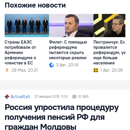
Похожие новости
Страны ЕАЭС
Филат: С помощью
Пистринчук: Если
потребовали от
референдума
провалится
Армении
пытаются скрыть
референдум, уед
референдума о
некоторые реалии
еще больше
членстве в ЕС
населения
3 Авг. 20:14
29 Мая. 20:21
1 Авг. 20:26
Actualitati
27 января 2019, 11:15
10 565
Россия упростила процедуру
получения пенсий РФ для
граждан Молдовы