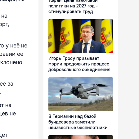
Тофан: Цель налоговой
политики на 2027 год -
стимулировать труд
 на
орт,
о у неё не
равии ее
Игорь Гросу призывает
тклонено.
мэрии продолжить процесс
добровольного объединения
ее за
.
т на
цев не
В Германии над базой
бундесвера заметили
неизвестные беспилотники
дет