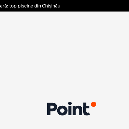
vară: top piscine din Chișinău