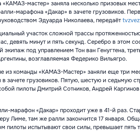
 «КАМАЗ-мастер» заняла несколько призовых мест
ралли-марафона «Дакар» в зачете грузовиков. Пер
руководством Эдуарда Николаева, передаёт
tvzvez
иальный участок сложной трассы протяженностью
ас, девять минут и пять секунд. Серебро в этом с
й экипаж под управлением Тон ван Генугтена, трет
Аргентины, возглавляемая Федерико Вильягро.
не из команды «КАМАЗ-Мастер» заняли еще три мес
 в зачете грузовиков. Пятую, шестую и седьмую ст
 собой пилоты Дмитрий Сотников, Андрей Каргинов
и-марафон «Дакар» проходит уже в 41-й раз. Ста
еру Лиме, там же ралли закончится 17 января. Общ
ом пилоты испытывают свои силы, превышает пять 