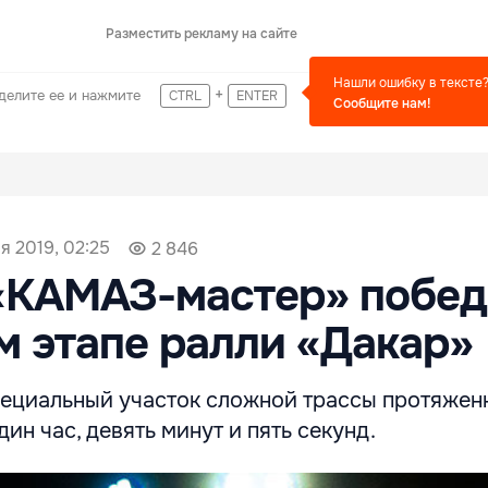
Разместить рекламу на сайте
Нашли ошибку в тексте
+
делите ее и нажмите
CTRL
ENTER
Сообщите нам!
я 2019, 02:25
2 846
«КАМАЗ-мастер» побед
м этапе ралли «Дакар»
ециальный участок сложной трассы протяжен
ин час, девять минут и пять секунд.