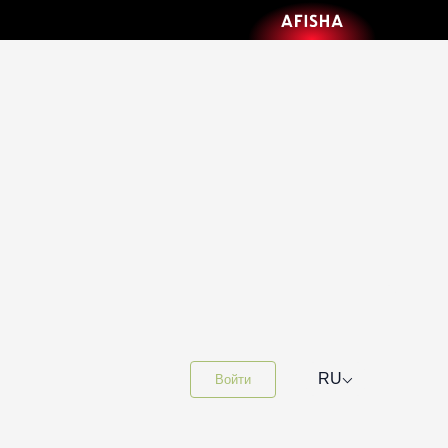
⌵
RU
Войти