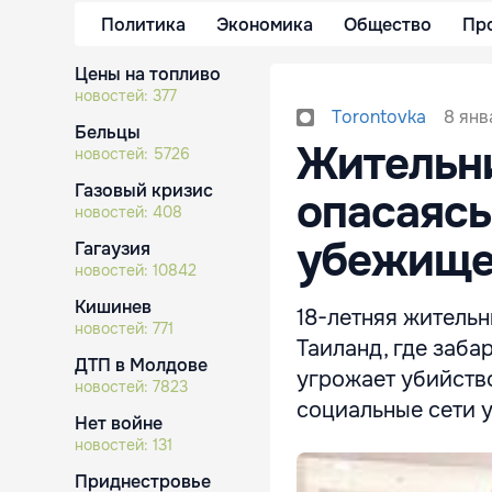
Политика
Экономика
Общество
Пр
Цены на топливо
новостей:
377
8 янв
Torontovka
Бельцы
Жительни
новостей:
5726
Газовый кризис
опасаясь
новостей:
408
убежище
Гагаузия
новостей:
10842
Кишинев
18-летняя житель
новостей:
771
Таиланд, где забар
ДТП в Молдове
угрожает убийств
новостей:
7823
социальные сети 
Нет войне
новостей:
131
Приднестровье