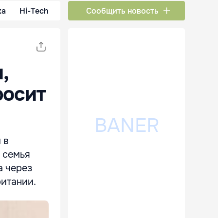
ка
Hi-Tech
Сообщить новость
,
росит
 в
, семья
а через
итании.