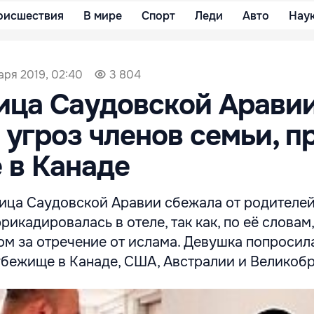
оисшествия
В мире
Спорт
Леди
Авто
Нау
аря 2019, 02:40
3 804
ца Саудовской Аравии
 угроз членов семьи, п
 в Канаде
ница Саудовской Аравии сбежала от родителей
рикадировалась в отеле, так как, по её словам
ом за отречение от ислама. Девушка попросил
убежище в Канаде, США, Австралии и Великобр