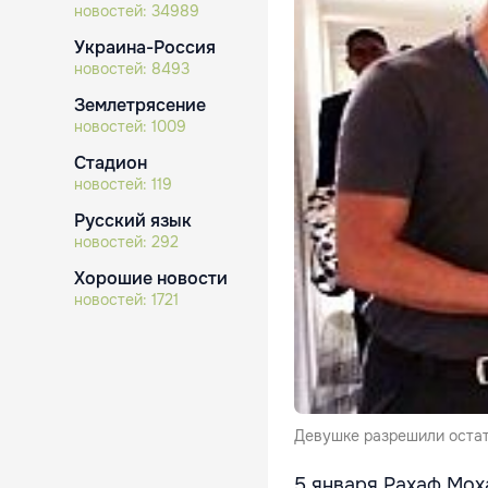
новостей:
34989
Украина-Россия
новостей:
8493
Землетрясение
новостей:
1009
Стадион
новостей:
119
Русский язык
новостей:
292
Хорошие новости
новостей:
1721
Девушке разрешили остать
5 января Рахаф Мох