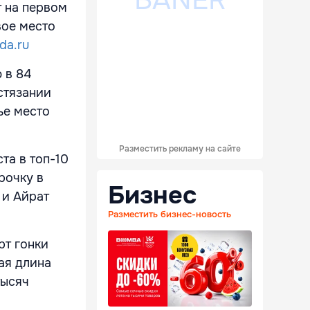
 на первом
вое место
da.ru
 в 84
остязании
ье место
Разместить рекламу на сайте
та в топ-10
рочку в
Бизнес
 и Айрат
Разместить бизнес-новость
рт гонки
ая длина
тысяч