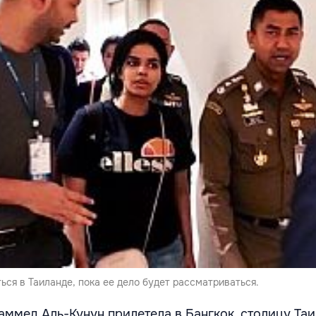
ся в Таиланде, пока ее дело будет рассматриваться.
аммед Аль-Кунун прилетела в Бангкок, столицу Таи