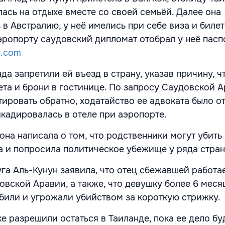
лась на отдыхе вместе со своей семьёй. Далее она
в Австралию, у неё имелись при себе виза и билет
эропорту саудовский дипломат отобрал у неё пасп
a.com
да запретили ей въезд в страну, указав причину, чт
ета и брони в гостинице. По запросу Саудовской А
ировать обратно, ходатайство ее адвоката было о
кадировалась в отеле при аэропорте.
она написала о том, что родственники могут убить 
а и попросила политическое убежище у ряда стран
га Аль-Кунун заявила, что отец сбежавшей работае
овской Аравии, а также, что девушку более 6 меся
 били и угрожали убийством за короткую стрижку.
е разрешили остаться в Таиланде, пока ее дело бу