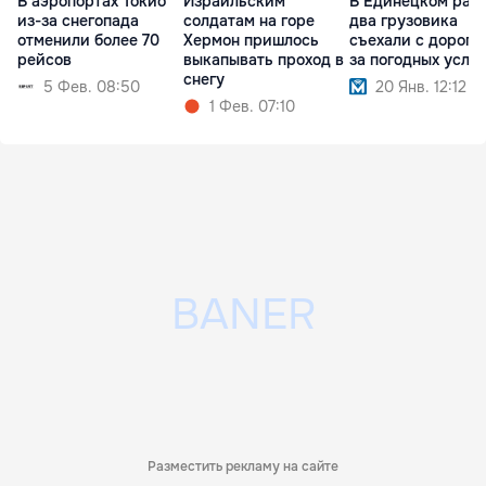
В аэропортах Токио
Израильским
В Единецком рай
из-за снегопада
солдатам на горе
два грузовика
отменили более 70
Хермон пришлось
съехали с дороги 
рейсов
выкапывать проход в
за погодных усло
снегу
5 Фев. 08:50
20 Янв. 12:12
1 Фев. 07:10
Разместить рекламу на сайте