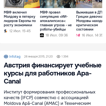
МВФ включил
МВФ провел
Выжившая в ДТП 
Молдову в пятерку
симуляцию «ИИ-
Греции девочка и
лидеров Европы по
апокалипсиса»:
Молдовы находит
росту экономики
главная угроза - не
критическом
роботы-убийцы
состоянии
12 Июл. 15:45
18 Июл. 09:36
16 Июл. 14:35
Infotag
26 января 2015, 21:20
1 394
Австрия финансирует учебные
курсы для работников Apa-
Canal
Институт формирования профессиональных
качеств (IFCP) совместно с ассоциацией
Moldova Apă-Canal (AMAC) и Техническим