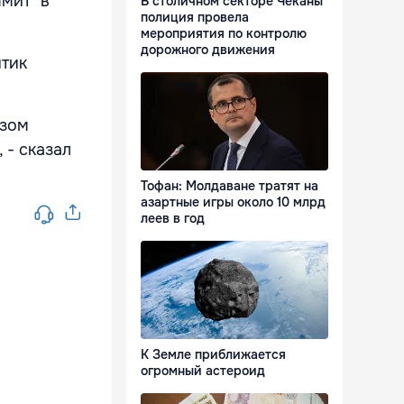
мит" в
В столичном секторе Чеканы
полиция провела
мероприятия по контролю
дорожного движения
итик
азом
 - сказал
Тофан: Молдаване тратят на
азартные игры около 10 млрд
леев в год
К Земле приближается
огромный астероид