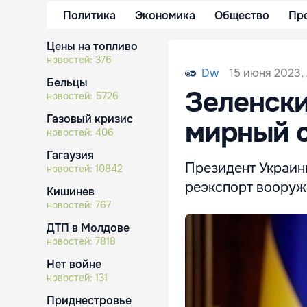
Политика
Экономика
Общество
Пр
Цены на топливо
новостей:
376
15 июня 2023, 
Dw
Бельцы
Зеленск
новостей:
5726
Газовый кризис
мирный 
новостей:
406
Гагаузия
Президент Украин
новостей:
10842
реэкспорт вооруж
Кишинев
новостей:
767
ДТП в Молдове
новостей:
7818
Нет войне
новостей:
131
Приднестровье