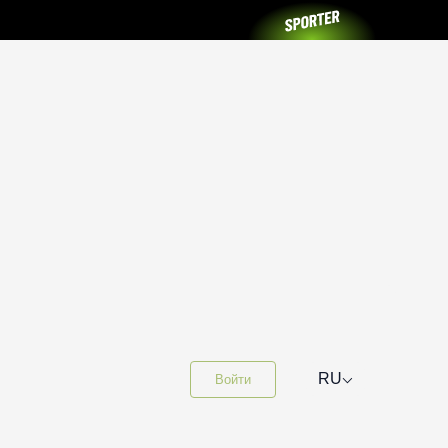
⌵
RU
Войти