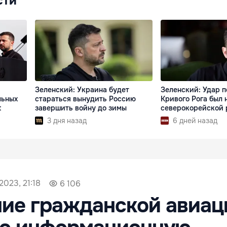
сти
Зеленский: Украина будет
Зеленский: Удар п
льных
стараться вынудить Россию
Кривого Рога был 
t
завершить войну до зимы
северокорейской 
3 дня назад
6 дней назад
2023, 21:18
6 106
ие гражданской авиац