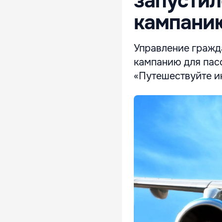
запусти
кампани
Управление гражд
кампанию для пас
«Путешествуйте ин