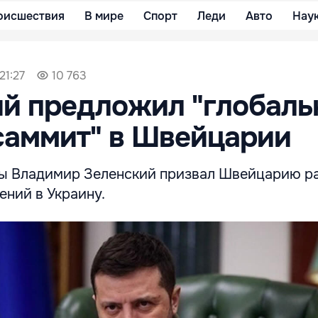
оисшествия
В мире
Спорт
Леди
Авто
Нау
21:27
10 763
ий предложил "глобал
саммит" в Швейцарии
ы Владимир Зеленский призвал Швейцарию р
ений в Украину.