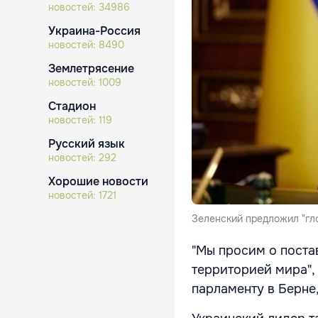
новостей:
34986
Украина-Россия
новостей:
8490
Землетрясение
новостей:
1009
Стадион
новостей:
119
Русский язык
новостей:
292
Хорошие новости
новостей:
1721
Зеленский предложил "гл
"Мы просим о поста
территорией мира",
парламенту в Берне