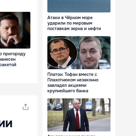
Атаки в Чёрном море
ударили по мировым
поставкам зерна и нефти
о пригороду
нанесен
ракетой
Платон: Тофан вместе с
Плахотнюком незаконно
завладел акциями
крупнейшего банка
ии