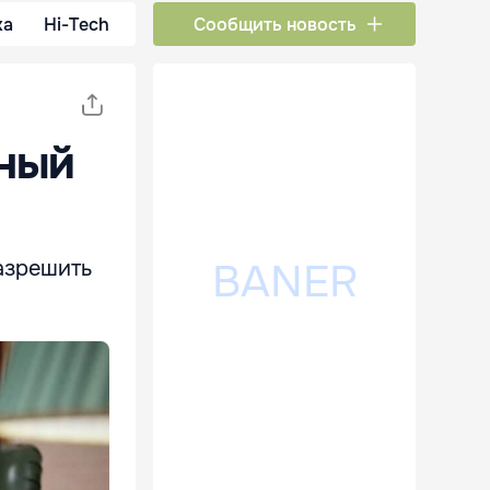
ка
Hi-Tech
Сообщить новость
ьный
азрешить