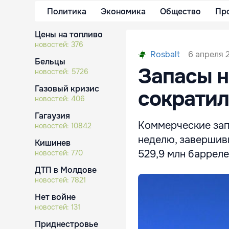
Политика
Экономика
Общество
Пр
Цены на топливо
новостей:
376
6 апреля 
Rosbalt
Бельцы
Запасы 
новостей:
5726
Газовый кризис
сократи
новостей:
406
Гагаузия
Коммерческие зап
новостей:
10842
неделю, завершивш
Кишинев
529,9 млн барреле
новостей:
770
ДТП в Молдове
новостей:
7821
Нет войне
новостей:
131
Приднестровье