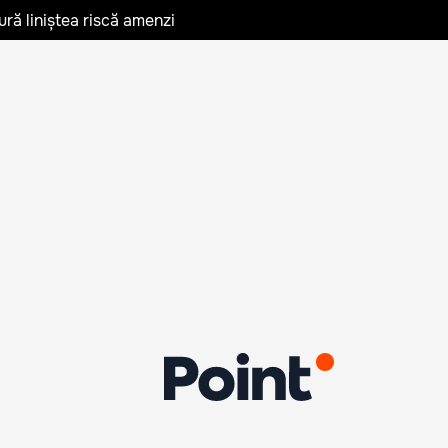
ură liniștea riscă amenzi