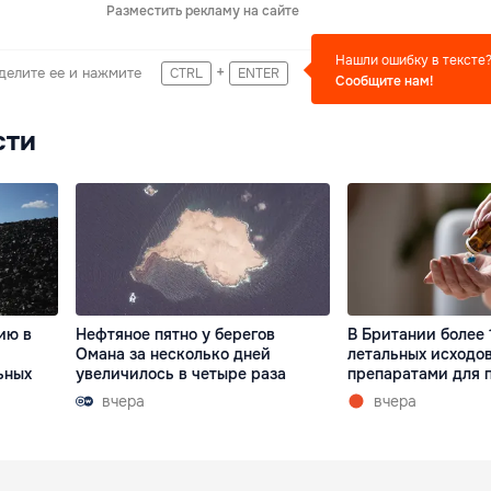
Разместить рекламу на сайте
Нашли ошибку в тексте
+
делите ее и нажмите
CTRL
ENTER
Сообщите нам!
сти
ию в
Нефтяное пятно у берегов
В Британии более 
Омана за несколько дней
летальных исходов
ьных
увеличилось в четыре раза
препаратами для 
вчера
вчера