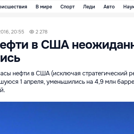
оисшествия
В мире
Спорт
Леди
Авто
Нау
2016, 20:55
2 278
нефти в США неожидан
лись
асы нефти в США (исключая стратегический ре
уюся 1 апреля, уменьшились на 4,9 млн барр
й.