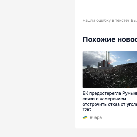
Нашли ошибку в тексте?
Вы
Похожие ново
ЕК предостерегла Румын
связи с намерением
отстрочить отказ от угол
ТЭС
вчера