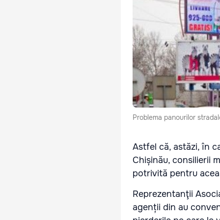
Problema panourilor stradal
Astfel că, astăzi, în 
Chișinău, consilierii 
potrivită pentru ace
Reprezentanţii Asocia
agenții din au conven