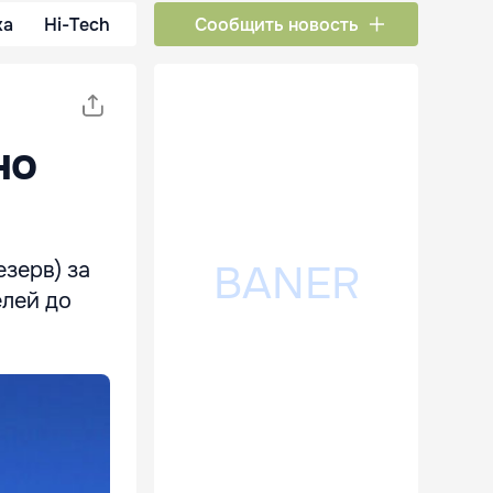
ка
Hi-Tech
Сообщить новость
но
зерв) за
елей до