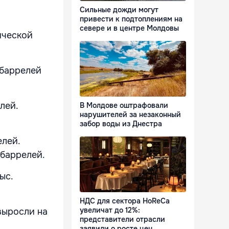
Сильные дожди могут
привести к подтоплениям на
севере и в центре Молдовы
ической
 баррелей
лей.
В Молдове оштрафовали
нарушителей за незаконный
забор воды из Днестра
елей.
 баррелей.
ыс.
НДС для сектора HoReCa
увеличат до 12%:
выросли на
представители отрасли
заявили о росте цен