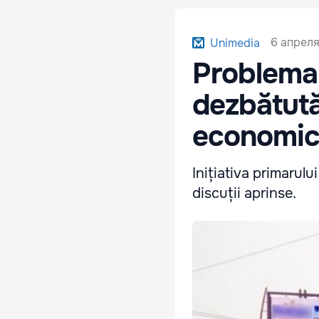
6 апреля
Unimedia
Problema 
dezbătută 
economici
Inițiativa primarulu
discuții aprinse.