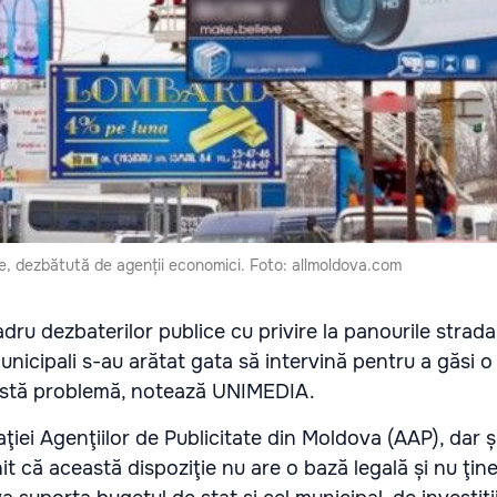
e, dezbătută de agenții economici. Foto: allmoldova.com
cadru dezbaterilor publice cu privire la panourile strada
municipali s-au arătat gata să intervină pentru a găsi o
astă problemă, notează UNIMEDIA.
ţiei Agenţiilor de Publicitate din Moldova (AAP), dar și
it că această dispoziţie nu are o bază legală și nu ţin