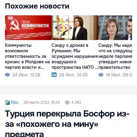
Похожие новости
Коммунисты
Санду о дронах в
Санду: Мы надеем
возложили
Румынии: Мы
что на следующе
ответственность за
осуждаем нарушения
неделе парламен
кризис в Молдове на
воздушного
утвердит новое
партию власти и
пространства НАТО и
правительство
Санду
ЕС
24 Июл. 13:28
26 Июл. 14:45
18 Июл. 09:02
Rbc
26 марта 2022, 16:24
4 283
Турция перекрыла Босфор из-
за «похожего на мину»
предмета