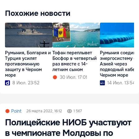
Похожие новости
Румыния, Болгария и
Тофан переплывет
Румыния соедини
Турция усилят
Босфор в четвертый
энергосистему с
противоминную
раз вместе с 14-
Азией через
защиту в Черном
летним сыном
подводный кабель
море
Черном море
30 Июл. 17:01
8 Июл. 23:52
14 Июл. 13:54
Point
26 марта 2022, 16:12
1 567
Полицейские НИОБ участвуют
в чемпионате Молдовы по