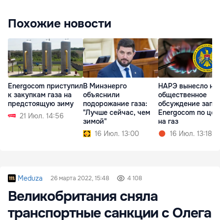
Похожие новости
Energocom приступил
В Минэнерго
НАРЭ вынесло на
к закупкам газа на
объяснили
общественное
предстоящую зиму
подорожание газа:
обсуждение запр
"Лучше сейчас, чем
Energocom по це
21 Июл. 14:56
зимой"
на газ
16 Июл. 13:00
16 Июл. 13:18
Meduza
26 марта 2022, 15:48
4 108
Великобритания сняла
транспортные санкции с Олега