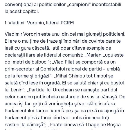
convenţional al politicienilor „campioni” incontestabili
la acest capitol.
1. Vladimir Voronin, liderul PCRM
Vladimir Voronin este unul din cei mai glumeţi politicieni.
El are o mulţime de fraze şi îmbinări de cuvinte care te
lasă cu gura căscată. Iată doar cîteva exemple de
declaraţii ilare ale liderului comunist: „Marian Lupu este
doi metri de bulbuci”; „Vlad Filat se comportă ca un
prim-secretar al Comitetului raional de partid – umblă
pe la ferme şi brigăzi”; „Mihai Ghimpu tot timpul se
salută cînd iese în ogradă. El se salută chiar şi cu bustul
lui Lenin”; „Partidul lui Urechean se numeşte partidul
celor care nu pot încheia nasturele de sus la cămaşă. De
aceea îşi fac griji că vor îngheţa şi vor slăbi în afara
Parlamentului. Iar noi vom face aşa ca ei să nu ajungă în
Parlament pînă atunci cînd vor putea încheia toţi
nasturii la cămaşă”; „Poate cineva să-l bage pe Roşca