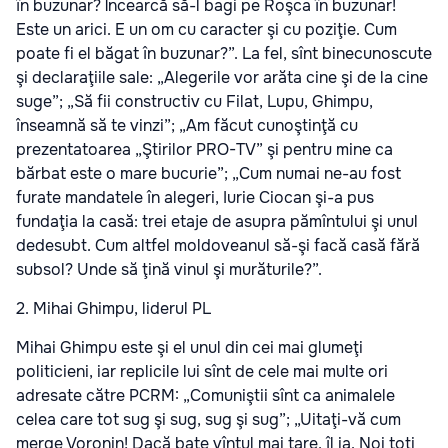
în buzunar? Încearcă să-l bagi pe Roşca în buzunar!
Este un arici. E un om cu caracter şi cu poziţie. Cum
poate fi el băgat în buzunar?”. La fel, sînt binecunoscute
şi declaraţiile sale: „Alegerile vor arăta cine şi de la cine
suge”; „Să fii constructiv cu Filat, Lupu, Ghimpu,
înseamnă să te vinzi”; „Am făcut cunoştinţă cu
prezentatoarea „Ştirilor PRO-TV” şi pentru mine ca
bărbat este o mare bucurie”; „Cum numai ne-au fost
furate mandatele în alegeri, Iurie Ciocan şi-a pus
fundaţia la casă: trei etaje de asupra pămîntului şi unul
dedesubt. Cum altfel moldoveanul să-şi facă casă fără
subsol? Unde să ţină vinul şi murăturile?”.
2. Mihai Ghimpu, liderul PL
Mihai Ghimpu este şi el unul din cei mai glumeţi
politicieni, iar replicile lui sînt de cele mai multe ori
adresate către PCRM: „Comuniştii sînt ca animalele
celea care tot sug şi sug, sug şi sug”; „Uitaţi-vă cum
merge Voronin! Dacă bate vîntul mai tare, îl ia. Noi toţi