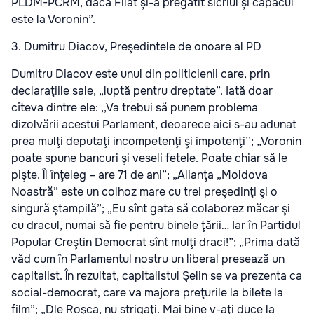
PLDM-PCRM, dacă Filat și-a pregătit sicriul și capacul
este la Voronin”.
3. Dumitru Diacov, Preşedintele de onoare al PD
Dumitru Diacov este unul din politicienii care, prin
declaraţiile sale, „luptă pentru dreptate”. Iată doar
cîteva dintre ele: ,,Va trebui să punem problema
dizolvării acestui Parlament, deoarece aici s-au adunat
prea mulţi deputaţi incompetenţi şi impotenţi’’; „Voronin
poate spune bancuri şi veseli fetele. Poate chiar să le
pişte. Îl înţeleg – are 71 de ani”; „Alianţa „Moldova
Noastră” este un colhoz mare cu trei preşedinţi şi o
singură ştampilă”; „Eu sînt gata să colaborez măcar şi
cu dracul, numai să fie pentru binele ţării… Iar în Partidul
Popular Creştin Democrat sînt mulţi draci!”; „Prima dată
văd cum în Parlamentul nostru un liberal presează un
capitalist. În rezultat, capitalistul Şelin se va prezenta ca
social-democrat, care va majora preţurile la bilete la
film”; „Dle Roşca, nu strigaţi. Mai bine v-aţi duce la