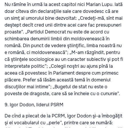
Nu rămîne în urmă la acest capitol nici Marian Lupu. Iată
doar cîteva din declaraţiile sale care dovedesc că are
un simţ al umorului bine dezvoltat: „Credeţi-mă, sînt mai
deştept decît cred unii dintre acei care fac presupuneri
proaste”. „Partidul Democrat nu este de acord cu
schimbarea denumirii limbii din moldovenească în
română. Din punct de vedere ştiinţific, limba noastră nu
e română, ci moldovenească”; „M-am răzgîndit, pentru
că ştiinţele sociologice au un caracter subiectiv şi pot fi
interpretate politic”; „Colegii noştri au ajuns pînă la
aceea că povestesc în Parlament despre cum primesc
plăcere. Prefer să lăsăm această temă în domeniul
discuţiilor mai intime”; „Bugetul de stat nu este o
poveste de dragoste, care să se încheie cu o cununie”.
9. Igor Dodon, liderul PSRM
De cînd a plecat de la PCRM, Igor Dodon şi-a îmbogăţit
şi el vocabularul cu ,,perle’’, printre care se numără: