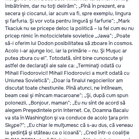
îmbătrînim, dar nu toţi delirăm”; „Pînă în prezent, era
secera şi ciocanul, iar acum va fi, spre exemplu, lingura
şi farfuria. Şi vor vota pentru lingură şi farfurie”; „Mark
Tkaciuk nu se pricepe deloc la politică – la fel cum eu nu
pricep nimic în motocicletele sovietice „Jawa”; „Poate
să-i oferim lui Dodon posibilitatea să zboare în cosmos.
Acolo i-ar ajunge loc, iar la primărie – nu. Şi Muşuc ar
putea zbura cu el”. Totodată, sînt bine cunoscute şi
astfel de declaraţii ale sale ca: „Terminaţi odată cu
Mihail Fiodorovici! Mihail Fiodorovici a murit odată cu
Uniunea Sovietică”; „Doar la finalul negocierilor am
discutat toate chestiunile. Pînă atunci, ne întîlneam,
beam ceai şi mîncam macaroane”; „Şi, după cum spun
polonezii, „Bonjour, maman”; „Eu nu sînt de acord să
alegem Preşedintele prin Internet. Ce, Doamna Bacalu
va sta în Washington şi va conduce de acolo ţara prin
Skype?”; „Eu chiar le mulţumesc că s-au dus, că veneau
la şedinţă şi stăteau ca o icoană”; „Cred într-o coaliție