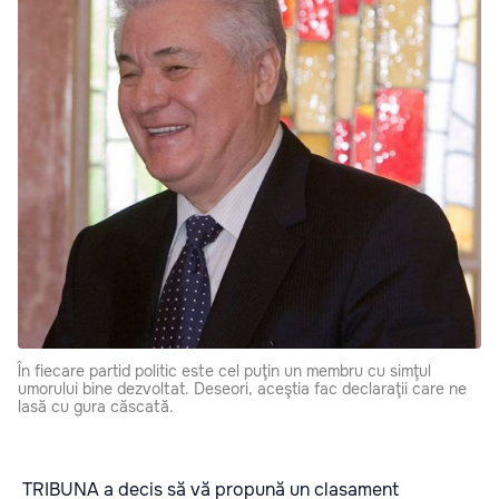
În fiecare partid politic este cel puţin un membru cu simţul
umorului bine dezvoltat. Deseori, aceştia fac declaraţii care ne
lasă cu gura căscată.
TRIBUNA a decis să vă propună un clasament