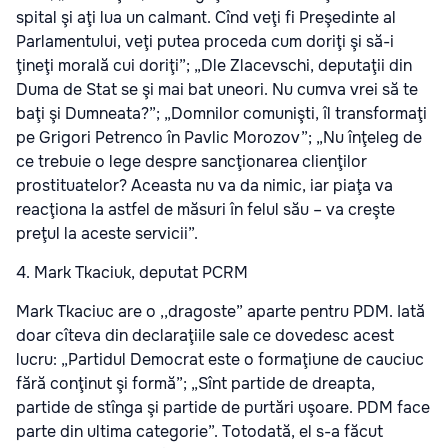
spital şi aţi lua un calmant. Cînd veţi fi Preşedinte al
Parlamentului, veţi putea proceda cum doriţi şi să-i
ţineţi morală cui doriţi”; „Dle Zlacevschi, deputaţii din
Duma de Stat se şi mai bat uneori. Nu cumva vrei să te
baţi şi Dumneata?”; „Domnilor comunişti, îl transformaţi
pe Grigori Petrenco în Pavlic Morozov”; „Nu înţeleg de
ce trebuie o lege despre sancţionarea clienţilor
prostituatelor? Aceasta nu va da nimic, iar piaţa va
reacţiona la astfel de măsuri în felul său – va creşte
preţul la aceste servicii”.
4. Mark Tkaciuk, deputat PCRM
Mark Tkaciuc are o ,,dragoste” aparte pentru PDM. Iată
doar cîteva din declaraţiile sale ce dovedesc acest
lucru: „Partidul Democrat este o formaţiune de cauciuc
fără conţinut şi formă”; „Sînt partide de dreapta,
partide de stînga şi partide de purtări uşoare. PDM face
parte din ultima categorie”. Totodată, el s-a făcut