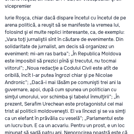
vicepremier
Iurie Roşca, chiar dacă dispare încetul cu încetul de pe
arena politică, a reuşit să se manifeste la vremea lui,
folosind şi el multe replici interesante, ca, de exemplu:
„Vara toţi jurnaliştii sînt în căutare de evenimente. Din
solidaritate de jurnalist, am decis să organizez un
eveniment: mi-am ras barba”; „În Republica Moldova
este imposibil să prezici pînă şi trecutul, nu tocmai
viitorul”; „Noua redacţie a Codului Civil este atît de
oribilă, încît l-ar putea îngrozi chiar şi pe Nicolae
Andronic”; „Dacă-i mai lăsăm pe comunişti trei ani la
guvernare, apoi, după cum spunea un politician cu
simţul umorului, vor schimba şi tabelul înmulţirii”; „În
prezent, Serafim Urechean este protagonistul cel mai
trist al politicii moldoveneşti. El va lîncezi şi se va simţi
ca un elefant în prăvălia cu veselă”; „Parlamentul este
un lucru bun. E ca un acvariu. Pentru un prost, e un loc
minunat să şadă patru ani. Nenorocirea noastră este că