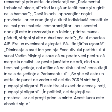
remarcat şi prin astfel de declaraţii ca: „Parlamentul
trebuie să plece, atîrnînd la uşă un lacăt mare şi ruginit
ca la hambar”; „Dacă în ochii opozanţilor noştri
provinciali orice erudiţie şi cultură individuală constituie
cel mai greu material compromiţător, locul acestei
opoziţii este în rezervaţia din folclor, printre muma-
pădurii, strigoi şi alte duhuri necurate”; „Salut moartea
AIE. Era un eveniment aşteptat. Să-i fie ţărîna uşoară!”;
„Dimineaţa a avut loc şedinţa Executivului partidului. A
sunat Vadim Mişin şi a spus că nu poate veni pentru că
merge la oculist. Iar peste jumătate de oră, cînd s-a
terminat şedinţa, noi aflăm că oculistul oferă consultaţii
în sala de şedinţe a Parlamentului”; „Se ştie că este un
astfel de punct de vedere că cei din PCRM sînt hoţi,
pungaşi şi oligarhi. El este tirajat exact de aceeaşi hoţi,
pungaşi şi oligarhi”; „În politică, cei deştepţi se
prostesc, iar cei proşti prind la minte. Acest lucru este
absolut sigur”.