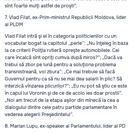
sînt foarte mulţi astfel de proşti”.
7. Vlad Filat, ex-Prim-ministrul Republicii Moldova, lider
al PLDM
Vlad Filat intră şi el în categoria politicienilor cu un
vocabular bogat la capitolul ,,perle’’: „Nu înţeleg în baza
la ce criterii Poliţia rutieră opreşte automobilele. Cei
care încalcă sînt opriţi cumva după miros?”; „Dacă va
trebui să zbor pe lună pentru a soluţiona problema
transnistreană, voi zbura”; „Ce mai trebuie să facă
Guvernul pentru ca să nu se mai dea salarii în plic? Să
interzică vînzarea plicurilor?”; „Eu nu pot să ştiu ce este
în capul lui Voronin şi de ce de acolo ies doar prostii”.
„Noi am trecut de la etapa aşilor din mînecă la cea a
dialogului dintre cele patru partide parlamentare în
vederea alegerii Preşedintelui”.
8. Marian Lupu, ex-speaker al Parlamentului, lider al PD