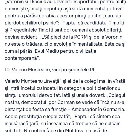
„Voronin şi Tkaciuk au devenit insuportabili pentru mulţi
comunişti şi mulţi deputaţi aşteaptă momentul potrivit
pentru a părăsi corabia acestor piraţi politici, care au
pierdut echilibrul psihic”; „Faptul că candidatul Timofti
şi Preşedintele Timofti sînt doi oameni absolut diferiţi,
devine evident”; „Să pleci de la PCRM şi de la Voronin
nu este o trădare, ci o evoluţie în mentalitate. Este ca şi
cum ai părăsi Evul Mediu pentru civilizaţia
contemporană”.
10. Valeriu Munteanu, vicepreşedintele PL
Valeriu Munteanu „învaţă” şi el de la colegi mai în vîrstă
şi intră încetul cu încetul în categoria politicienilor cu
simţul umorului dezvoltat. Iată şi unele dovezi: „Colegul
nostru, democratul Igor Corman se vede că încă nu s-a
distanţat de fosta sa funcţie – Ambasador în Germania.
Acolo prostituţia e legalizată”; „Faptul că sîntem cea
mai săracă ţară, nu înseamnă că trebuie să ne culcăm
sub toţi. Nu putem face din Moldova o casă de