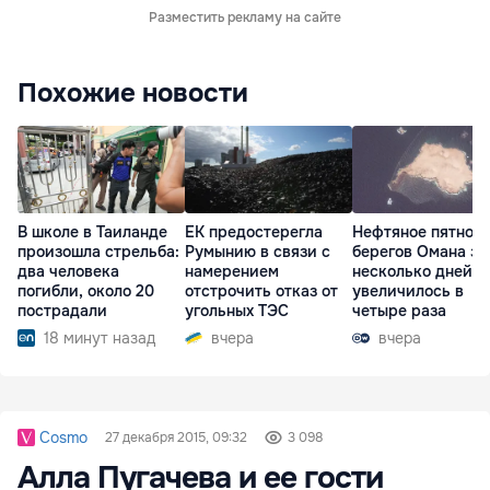
Разместить рекламу на сайте
Похожие новости
В школе в Таиланде
ЕК предостерегла
Нефтяное пятно у
произошла стрельба:
Румынию в связи с
берегов Омана за
два человека
намерением
несколько дней
погибли, около 20
отстрочить отказ от
увеличилось в
пострадали
угольных ТЭС
четыре раза
18 минут назад
вчера
вчера
Cosmo
27 декабря 2015, 09:32
3 098
Алла Пугачева и ее гости