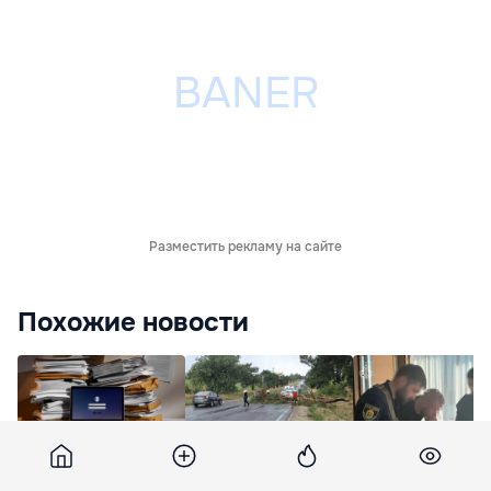
Разместить рекламу на сайте
Похожие новости
В Молдове расширят
В Рече, Ленкауцах и
В Украине задер
услуги электронного
Дрокии
гражданина