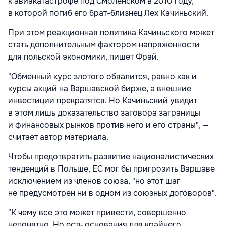
к авиакатастрофе под Смоленском в 2010 году,
в которой погиб его брат-близнец Лех Качиньский.
При этом реакционная политика Качиньского может
стать дополнительным фактором напряженности
для польской экономики, пишет Фрай.
"Обменный курс злотого обвалится, равно как и
курсы акций на Варшавской бирже, а внешние
инвестиции прекратятся. Но Качиньский увидит
в этом лишь доказательство заговора заграницы
и финансовых рынков против него и его страны", —
считает автор материала.
Чтобы предотвратить развитие националистических
тенденций в Польше, ЕС мог бы пригрозить Варшаве
исключением из членов союза, "но этот шаг
не предусмотрен ни в одном из союзных договоров".
"К чему все это может привести, совершенно
непонятно. Но есть основания для крайнего