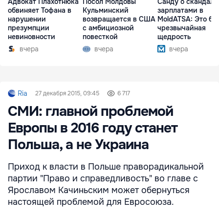
Адвокат Плахотнюка
Посол Молдовы
Санду о скандале
обвиняет Тофана в
Кульминский
зарплатами в
нарушении
возвращается в США
MoldATSA: Это бы
презумпции
с амбициозной
чрезвычайная
невиновности
повесткой
щедрость
вчера
вчера
вчера
Ria
27 декабря 2015, 09:45
6 717
СМИ: главной проблемой
Европы в 2016 году станет
Польша, а не Украина
Приход к власти в Польше праворадикальной
партии "Право и справедливость" во главе с
Ярославом Качиньским может обернуться
настоящей проблемой для Евросоюза.