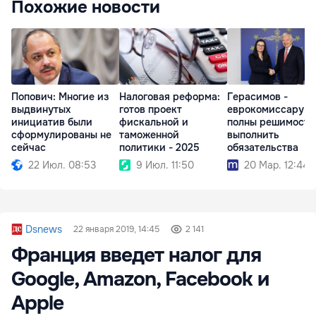
Похожие новости
Попович: Многие из
Налоговая реформа:
Герасимов -
выдвинутых
готов проект
еврокомиссару: 
инициатив были
фискальной и
полны решимости
сформулированы не
таможенной
выполнить
сейчас
политики - 2025
обязательства
22 Июл. 08:53
9 Июл. 11:50
20 Мар. 12:44
Dsnews
22 января 2019, 14:45
2 141
Франция введет налог для
Google, Amazon, Facebook и
Apple