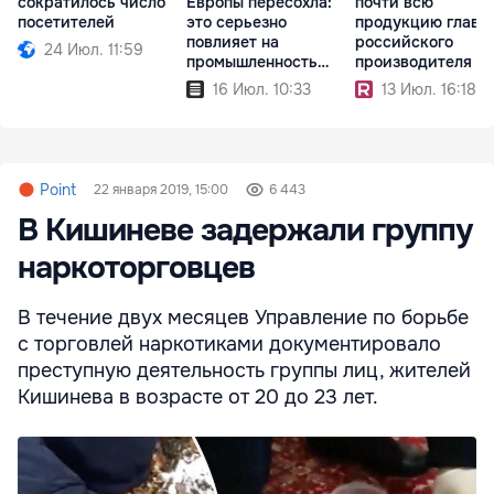
сократилось число
Европы пересохла:
почти всю
посетителей
это серьезно
продукцию главн
повлияет на
российского
24 Июл. 11:59
промышленность
производителя С
континента
16 Июл. 10:33
13 Июл. 16:18
Point
22 января 2019, 15:00
6 443
В Кишиневе задержали группу
наркоторговцев
В течение двух месяцев Управление по борьбе
с торговлей наркотиками документировало
преступную деятельность группы лиц, жителей
Кишинева в возрасте от 20 до 23 лет.