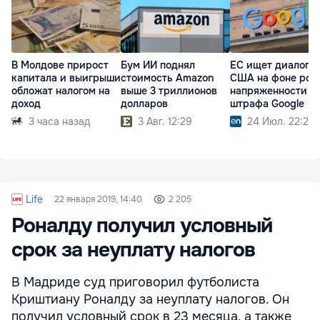
В Молдове прирост
Бум ИИ поднял
ЕС ищет диалог с
капитала и выигрыши
стоимость Amazon
США на фоне рос
обложат налогом на
выше 3 триллионов
напряженности п
доход
долларов
штрафа Google
3 часа назад
3 Авг. 12:29
24 Июл. 22:25
Life
22 января 2019, 14:40
2 205
Роналду получил условный
срок за неуплату налогов
В Мадриде суд приговорил футболиста
Криштиану Роналду за неуплату налогов. Он
получил условный срок в 23 месяца, а также