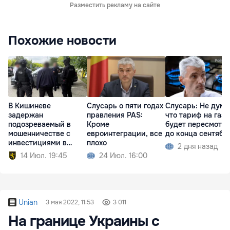
Разместить рекламу на сайте
Похожие новости
В Кишиневе
Слусарь о пяти годах
Слусарь: Не дума
задержан
правления PAS:
что тариф на газ
подозреваемый в
Кроме
будет пересмотр
мошенничестве с
евроинтеграции, все
до конца сентябр
инвестициями в
плохо
2 дня назад
недвижимость
14 Июл. 19:45
24 Июл. 16:00
Unian
3 мая 2022, 11:53
3 011
На границе Украины с