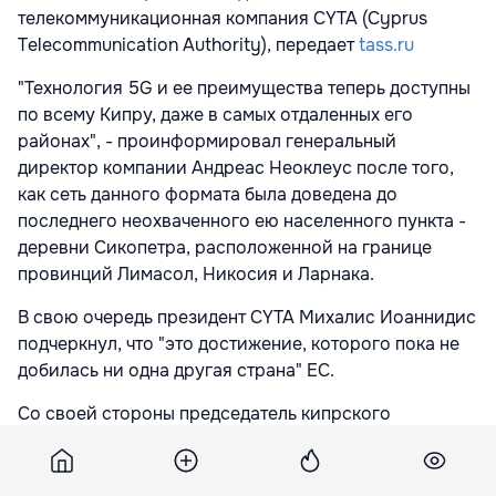
телекоммуникационная компания CYTA (Cyprus
Telecommunication Authority), передает
tass.ru
"Технология 5G и ее преимущества теперь доступны
по всему Кипру, даже в самых отдаленных его
районах", - проинформировал генеральный
директор компании Андреас Неоклеус после того,
как сеть данного формата была доведена до
последнего неохваченного ею населенного пункта -
деревни Сикопетра, расположенной на границе
провинций Лимасол, Никосия и Ларнака.
В свою очередь президент CYTA Михалис Иоаннидис
подчеркнул, что "это достижение, которого пока не
добилась ни одна другая страна" ЕС.
Со своей стороны председатель кипрского
государственного комитета по научно-
исследовательской и инновационной деятельности,
а также цифровой политике Кириакос Коккинос