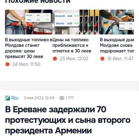
Похожие новости
В выходные топливо в
Цены на топливо
В выходные дни в
Молдове станет
приближаются к
Молдове снова
дороже: цены
отметке в 30 леев
подорожает топл
превысят 30 леев
23 Июл. 12:02
31 Июл. 11:47
24 Июл. 11:50
Rbc
3 мая 2022, 12:09
1 777
В Ереване задержали 70
протестующих и сына второго
президента Армении