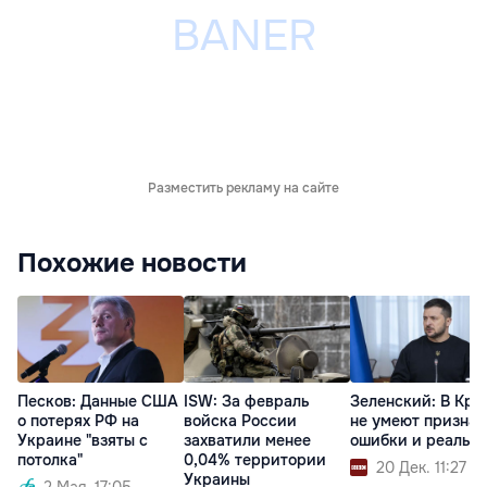
Разместить рекламу на сайте
Похожие новости
Песков: Данные США
ISW: За февраль
Зеленский: В Кре
о потерях РФ на
войска России
не умеют признав
Украине "взяты с
захватили менее
ошибки и реальн
потолка"
0,04% территории
20 Дек. 11:27
Украины
2 Мая. 17:05