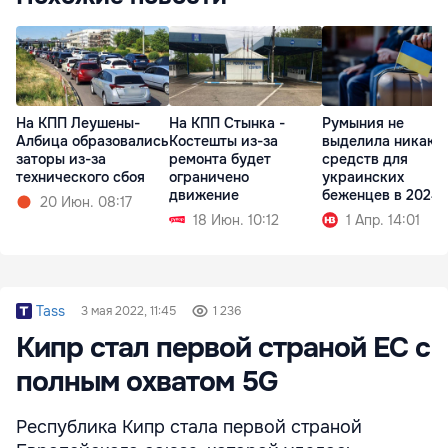
На КПП Леушены-
На КПП Стынка -
Румыния не
Албица образовались
Костешты из-за
выделила никаки
заторы из-за
ремонта будет
средств для
технического сбоя
ограничено
украинских
движение
беженцев в 2024 
20 Июн. 08:17
18 Июн. 10:12
1 Апр. 14:01
Tass
3 мая 2022, 11:45
1 236
Кипр стал первой страной ЕС с
полным охватом 5G
Республика Кипр стала первой страной