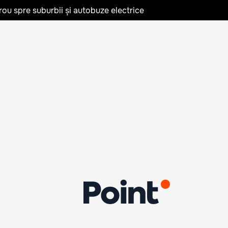
rou spre suburbii și autobuze electrice