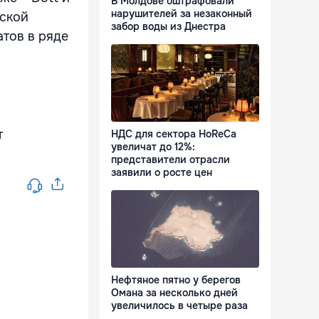
В Молдове оштрафовали
нарушителей за незаконный
зской
забор воды из Днестра
атов в ряде
т
НДС для сектора HoReCa
увеличат до 12%:
представители отрасли
заявили о росте цен
Нефтяное пятно у берегов
Омана за несколько дней
увеличилось в четыре раза