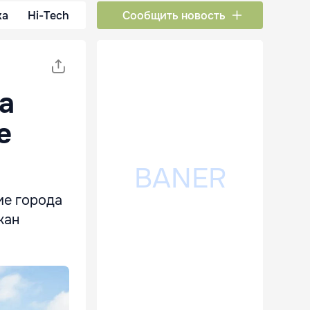
ка
Hi-Tech
Сообщить новость
а
е
ие города
жан