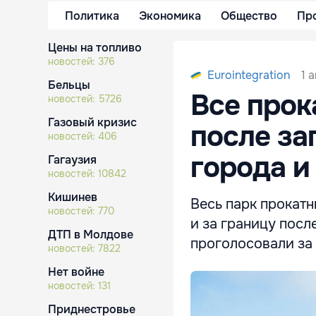
Политика
Экономика
Общество
Пр
Цены на топливо
новостей:
376
1 
Eurointegration
Бельцы
Все про
новостей:
5726
Газовый кризис
после за
новостей:
406
города и
Гагаузия
новостей:
10842
Кишинев
Весь парк прокат
новостей:
770
и за границу пос
ДТП в Молдове
проголосовали за 
новостей:
7822
Нет войне
новостей:
131
Приднестровье