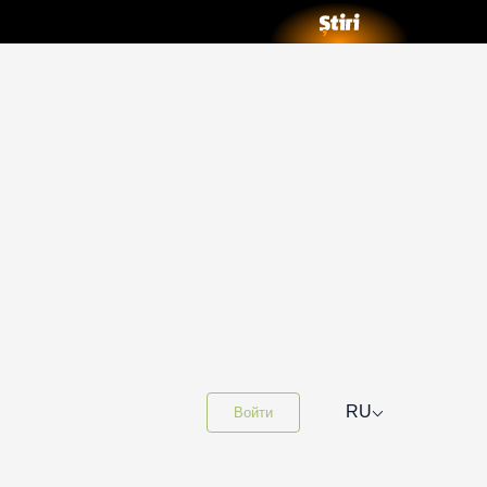
⌵
RU
Войти