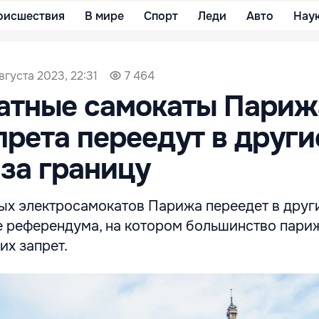
оисшествия
В мире
Спорт
Леди
Авто
Нау
августа 2023, 22:31
7 464
катные самокаты Париж
прета переедут в други
 за границу
ных электросамокатов Парижа переедет в друг
ле референдума, на котором большинство пари
их запрет.