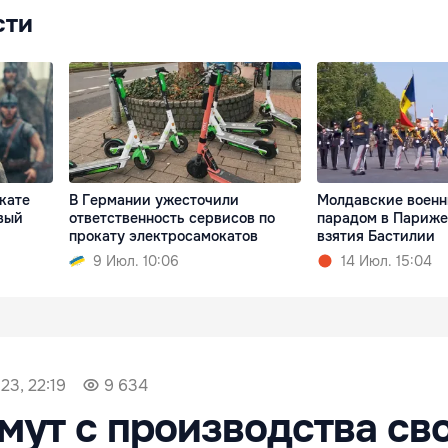
сти
кате
В Германии ужесточили
Молдавские военн
вый
ответственность сервисов по
парадом в Париже 
прокату электросамокатов
взятия Бастилии
9 Июл. 10:06
14 Июл. 15:04
23, 22:19
9 634
ут с производства св