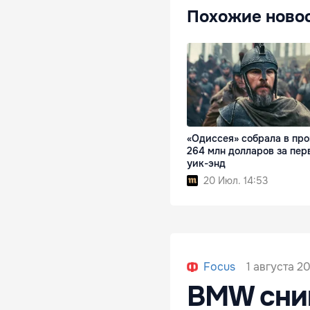
Похожие ново
«Одиссея» собрала в про
264 млн долларов за пер
уик-энд
20 Июл. 14:53
1 августа 20
Focus
BMW сним