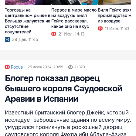
Торговцы на
Первое в мире масло
Билл Гейтс взялся
центральном рынке в
из воздуха: Билл
производство ма
Бельцах жалуются на
Гейтс рассказал,
из воздуха
отсутствие
какое оно на вкус
11 Июл. 11:41
покупателей
21 Июл. 14:13
29 Дек. 11:45
Focus
25 июля 2024, 20:59
21 370
Блогер показал дворец
бывшего короля Саудовской
Аравии в Испании
Известный британский блогер Джейк, который
исследует заброшенные здания по всему миру,
умудрился проникнуть в роскошный дворец
саудовского короля Фахда ибн Абдула-Азиза