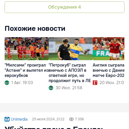
Обсуждения
4
Похожие новости
"Милсами" проиграл
"Петрокуб" сыграл
Англия сыграла
"Астане" и вылетел из
вничью с АПОЭЛ в
вничью с Данией 
еврокубков
ответной игре, но
матче Евро-2024
продолжит путь в ЛЕ
1 Авг. 19:03
20 Июн. 21:01
30 Июл. 21:58
Unimedia
25 июля 2024, 21:22
7 356