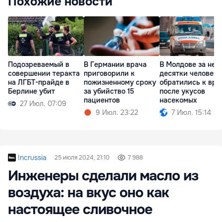
Похожие новости
Подозреваемый в
В Германии врача
В Молдове за нед
совершении теракта
приговорили к
десятки человек
на ЛГБТ-прайде в
пожизненному сроку
обратились к вра
Берлине убит
за убийство 15
после укусов
пациентов
насекомых
27 Июл. 07:09
9 Июл. 23:22
7 Июл. 15:14
Incrussia
25 июля 2024, 21:10
7 988
Инженеры сделали масло из
воздуха: на вкус оно как
настоящее сливочное