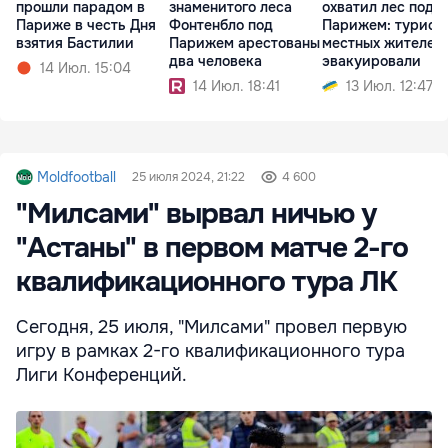
прошли парадом в
знаменитого леса
охватил лес под
Париже в честь Дня
Фонтенбло под
Парижем: турист
взятия Бастилии
Парижем арестованы
местных жителей
два человека
эвакуировали
14 Июл. 15:04
14 Июл. 18:41
13 Июл. 12:47
Moldfootball
25 июля 2024, 21:22
4 600
"Милсами" вырвал ничью у
"Астаны" в первом матче 2-го
квалификационного тура ЛК
Сегодня, 25 июля, "Милсами" провел первую
игру в рамках 2-го квалификационного тура
Лиги Конференций.