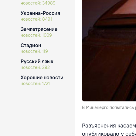
новостей:
34989
Украина-Россия
новостей:
8491
Землетрясение
новостей:
1009
Стадион
новостей:
119
Русский язык
новостей:
292
Хорошие новости
новостей:
1721
В Минэнерго попытались р
Разъяснения касаем
опубликовало у себ