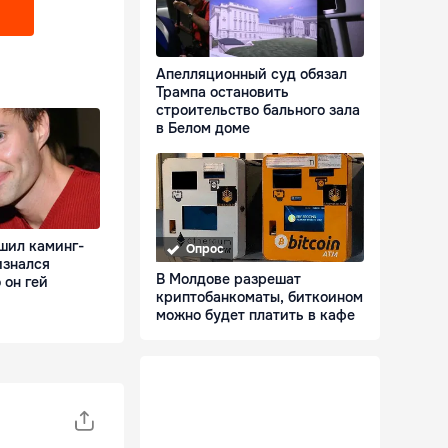
Апелляционный суд обязал
Трампа остановить
строительство бального зала
в Белом доме
шил каминг-
Опрос
изнался
В Молдове разрешат
 он гей
криптобанкоматы, биткоином
можно будет платить в кафе