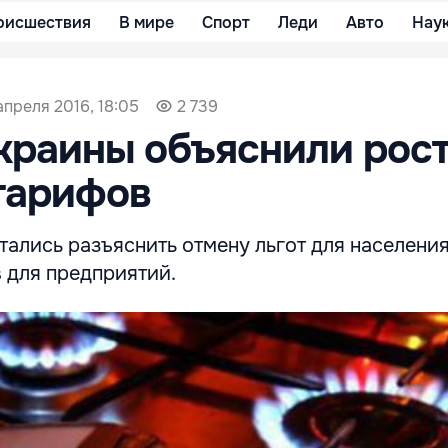
оисшествия
В мире
Спорт
Леди
Авто
Нау
апреля 2016, 18:05
2 739
краины объяснили рос
тарифов
ались разъяснить отмену льгот для населения
 для предприятий.