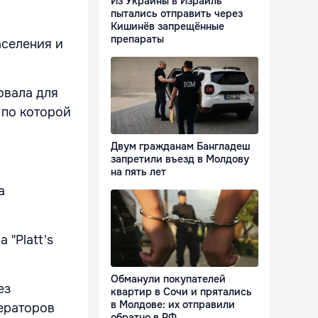
Из Украины в Израиль
пытались отправить через
Кишинёв запрещённые
препараты
аселения и
овала для
 по которой
Двум гражданам Бангладеш
запретили въезд в Молдову
на пять лет
а
 "Platt's
Обманули покупателей
ез
квартир в Сочи и прятались
в Молдове: их отправили
ераторов
обратно в РФ