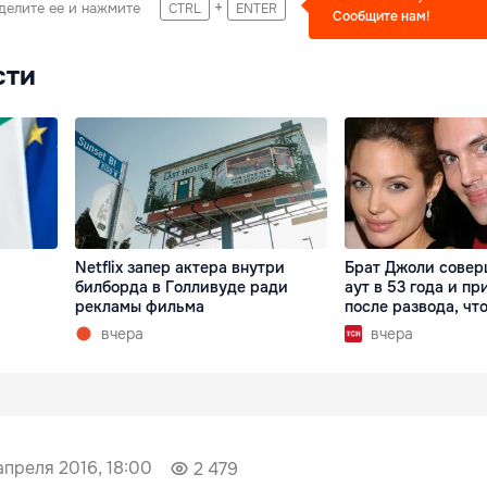
+
делите ее и нажмите
CTRL
ENTER
Сообщите нам!
сти
Netflix запер актера внутри
Брат Джоли совер
билборда в Голливуде ради
аут в 53 года и пр
рекламы фильма
после развода, что
вчера
вчера
апреля 2016, 18:00
2 479