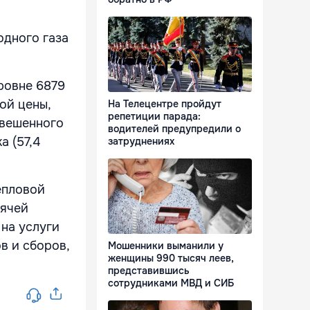
одного газа
ровне 6879
ой цены,
На Телецентре пройдут
репетиции парада:
звешенного
водителей предупредили о
а (57,4
затруднениях
епловой
рячей
 на услуги
в и сборов,
Мошенники выманили у
женщины 990 тысяч леев,
представившись
сотрудниками МВД и СИБ