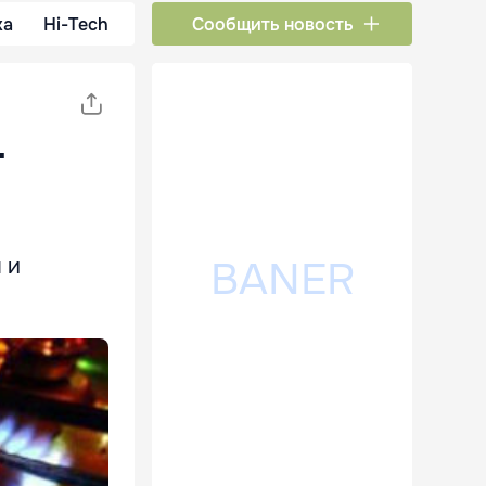
ка
Hi-Tech
Сообщить новость
т
 и