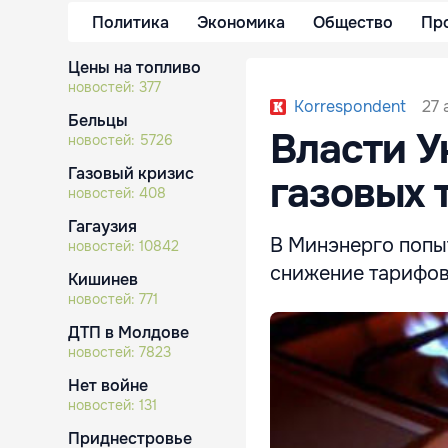
Политика
Экономика
Общество
Пр
Цены на топливо
новостей:
377
27 
Korrespondent
Бельцы
Власти У
новостей:
5726
Газовый кризис
газовых 
новостей:
408
Гагаузия
В Минэнерго попыт
новостей:
10842
снижение тарифов
Кишинев
новостей:
771
ДТП в Молдове
новостей:
7823
Нет войне
новостей:
131
Приднестровье