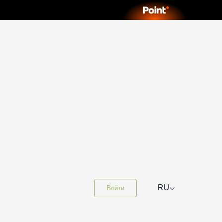
⌵
RU
Войти