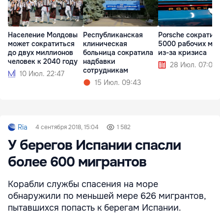
Население Молдовы
Республиканская
Porsche сократит
может сократиться
клиническая
5000 рабочих ме
до двух миллионов
больница сократила
из-за кризиса
человек к 2040 году
надбавки
28 Июл. 07:09
сотрудникам
10 Июл. 22:47
15 Июл. 09:43
Ria
4 сентября 2018, 15:04
1 582
У берегов Испании спасли
более 600 мигрантов
Корабли службы спасения на море
обнаружили по меньшей мере 626 мигрантов,
пытавшихся попасть к берегам Испании.