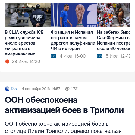
В США служба ICE
Франция и Испания
На забегах быков
резко увеличила
сыграют в самом
Сан-Фермина в
число арестов
дорогом полуфинале
Испании пострад
мигрантов в
ЧМ в истории
около 60 человек
американских
14 Июл. 16:00
15 Июл. 12:47
аэропортах
29 Июл. 14:20
Ria
4 сентября 2018, 14:57
1 731
ООН обеспокоена
активизацией боев в Триполи
ООН обеспокоена активизацией боев в
столице Ливии Триполи, однако пока нельзя