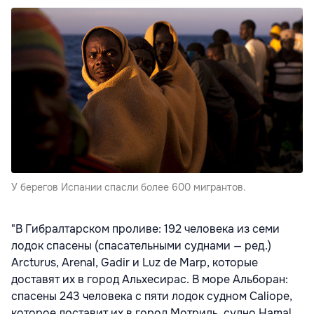
У берегов Испании спасли более 600 мигрантов.
"В Гибралтарском проливе: 192 человека из семи
лодок спасены (спасательными суднами — ред.)
Arcturus, Arenal, Gadir и Luz de Marр, которые
доставят их в город Альхесирас. В море Альборан:
спасены 243 человека с пяти лодок судном Caliope,
которое доставит их в город Мотриль, судно Hamal