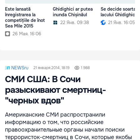
Este lansată
Ghidighici ar putea
Se decide soarta
înregistrarea la
inunda Chișinăul
lacului Ghidighici
competițiile de înot
22 Янв. 09:38
21 Янв. 16:05
Sea Mile 2015
26 Мая. 16:06
NEWSru
21 января 2014, 18:19
1 988
СМИ США: В Сочи
разыскивают смертниц-
"черных вдов"
Американские СМИ распространили
информацию о том, что российские
правоохранительные органы начали поиски
террористок-смертниц в Сочи, которые якобы