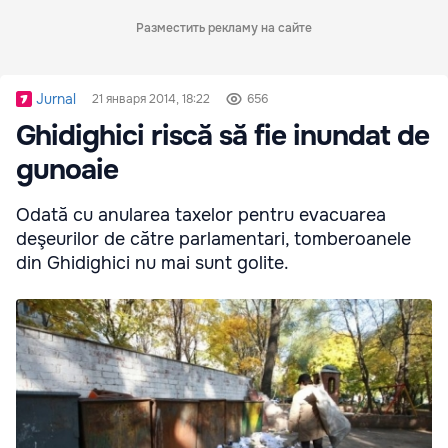
Разместить рекламу на сайте
Jurnal
21 января 2014, 18:22
656
Ghidighici riscă să fie inundat de
gunoaie
Odată cu anularea taxelor pentru evacuarea
deşeurilor de către parlamentari, tomberoanele
din Ghidighici nu mai sunt golite.