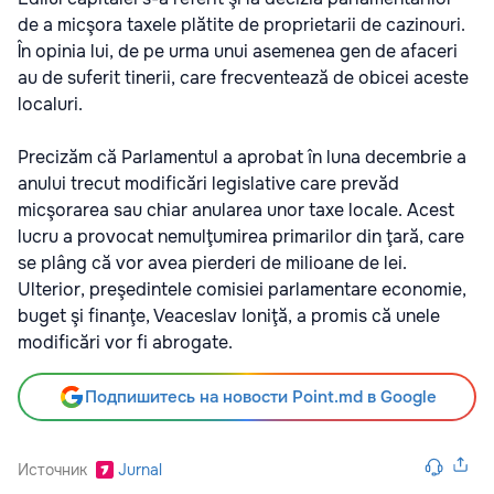
de a micşora taxele plătite de proprietarii de cazinouri.
În opinia lui, de pe urma unui asemenea gen de afaceri
au de suferit tinerii, care frecventează de obicei aceste
localuri.
Precizăm că Parlamentul a aprobat în luna decembrie a
anului trecut modificări legislative care prevăd
micşorarea sau chiar anularea unor taxe locale. Acest
lucru a provocat nemulţumirea primarilor din ţară, care
se plâng că vor avea pierderi de milioane de lei.
Ulterior, preşedintele comisiei parlamentare economie,
buget şi finanţe, Veaceslav Ioniţă, a promis că unele
modificări vor fi abrogate.
Подпишитесь на новости Point.md в Google
Источник
Jurnal