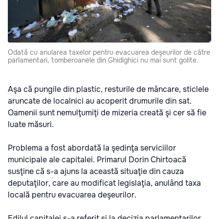
Odată cu anularea taxelor pentru evacuarea deşeurilor de către
parlamentari, tomberoanele din Ghidighici nu mai sunt golite.
Aşa că pungile din plastic, resturile de mâncare, sticlele
aruncate de localnici au acoperit drumurile din sat.
Oamenii sunt nemulţumiţi de mizeria creată şi cer să fie
luate măsuri.
Problema a fost abordată la şedinţa serviciilor
municipale ale capitalei. Primarul Dorin Chirtoacă
susţine că s-a ajuns la această situaţie din cauza
deputaţilor, care au modificat legislaţia, anulând taxa
locală pentru evacuarea deşeurilor.
Edilul capitalei s-a referit şi la decizia parlamentarilor