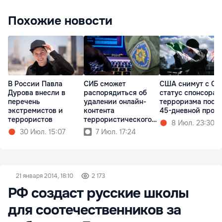
Похожие новости
В России Павла
СИБ сможет
США снимут с Си
Дурова внесли в
распорядиться об
статус спонсора
перечень
удалении онлайн-
терроризма посл
экстремистов и
контента
45-дневной пров
террористов
террористического
8 Июл. 23:30
характера
30 Июл. 15:07
7 Июл. 17:24
21 января 2014, 18:10
2 173
РФ создаст русские школы
для соотечественников за