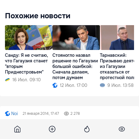
Похожие новости
Санду: Я не считаю,
Стояногло назвал
Тарнавский:
что Гагаузия станет
решение по Гагаузии
Призываю деятел
"вторым
большой ошибкой:
из Гагаузии
Приднестровьем"
Сначала делаем,
отказаться от
потом думаем
протестной поли
16 Июл. 09:10
12 Июл. 17:00
9 Июл. 13:58
Noi
21 января 2014, 17:47
2 278
ДПМ отчаянно пытается
продвинуть три идеи, которые