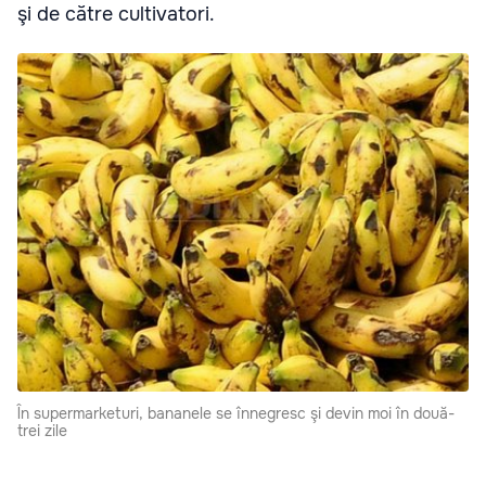
şi de către cultivatori.
În supermarketuri, bananele se înnegresc şi devin moi în două-
trei zile