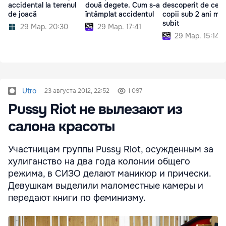
accidental la terenul
două degete. Cum s-a
descoperit de ce u
de joacă
întâmplat accidentul
copii sub 2 ani mor
subit
29 Мар. 20:30
29 Мар. 17:41
29 Мар. 15:14
Utro
23 августа 2012, 22:52
1 097
Pussy Riot не вылезают из
салона красоты
Участницам группы Pussy Riot, осужденным за
хулиганство на два года колонии общего
режима, в СИЗО делают маникюр и прически.
Девушкам выделили маломестные камеры и
передают книги по феминизму.