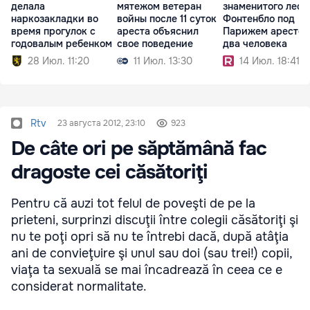
делала
мятежом ветеран
знаменитого леса
наркозакладки во
войны после 11 суток
Фонтенбло под
время прогулок с
ареста объяснил
Парижем арестов
годовалым ребенком
свое поведение
два человека
28 Июл. 11:20
11 Июл. 13:30
14 Июл. 18:41
Rtv
23 августа 2012, 23:10
923
De câte ori pe săptămână fac
dragoste cei căsătoriţi
Pentru că auzi tot felul de poveşti de pe la
prieteni, surprinzi discuţii între colegii căsătoriţi şi
nu te poţi opri să nu te întrebi dacă, după atâţia
ani de convieţuire şi unul sau doi (sau trei!) copii,
viaţa ta sexuală se mai încadrează în ceea ce e
considerat normalitate.