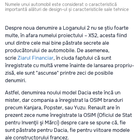
Numele unui automobil este considerat o caracteristică
importantă alături de design-ul și caracteristicile sale tehnice
Despre noua denumire a Loganului 2 nu se știu foarte
multe, în afara numelui proiectului – X52, acesta fiind
unul dintre cele mai bine păstrate secrete ale
producătorului de automobile. De asemenea,
scrie
Ziarul Financiar
, în ciuda faptului că sunt
înregistrate cu multă vreme înainte de lansarea propriu-
zisă, ele sunt "ascunse" printre zeci de posibile
denumiri.
Astfel, denumirea noului model Dacia este încă un
mister, dar compania a înregistrat la OSIM branduri
precum Kanjara, Popster, sau Yuzu. Renault are în
prezent zece nume înregistrate la OSIM (Oficiul de Stat
pentru Invenţii şi Mărci) despre care se spune că, fie
sunt păstrate pentru Dacia, fie pentru viitoare modele
ale constructorului francez.