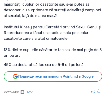
majorităţii cuplurilor căsătorite sau s-ar putea să
descoperi cu surprindere că sunteţi adevăraţi campioni
ai sexului, faţă de marea masă!
Institutul Kinsey pentru Cercetări privind Sexul, Genul şi
Reproducerea a făcut un studiu amplu pe cupluri
căsătorite care a arătat următoarele:
13% dintre cuplurile căsătorite fac sex de mai puţin de 8
ori pe an.
45% au declarat că fac sex de 5-6 ori pe lună.
Подпишитесь на новости Point.md в Google
Источник
Rtv