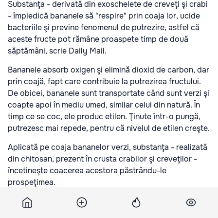
Substanţa - derivată din exoschelete de creveţi şi crabi
- împiedică bananele să "respire" prin coaja lor, ucide
bacteriile şi previne fenomenul de putrezire, astfel că
aceste fructe pot rămâne proaspete timp de două
săptămâni, scrie Daily Mail.
Bananele absorb oxigen şi elimină dioxid de carbon, dar
prin coajă, fapt care contribuie la putrezirea fructului.
De obicei, bananele sunt transportate când sunt verzi şi
coapte apoi în mediu umed, similar celui din natură. În
timp ce se coc, ele produc etilen. Ţinute într-o pungă,
putrezesc mai repede, pentru că nivelul de etilen creşte.
Aplicată pe coaja bananelor verzi, substanţa - realizată
din chitosan, prezent în crusta crabilor şi creveţilor -
încetineşte coacerea acestora păstrându-le
prospeţimea.
În supermarketuri, bananele se înnegresc şi devin moi în
două-trei zile.