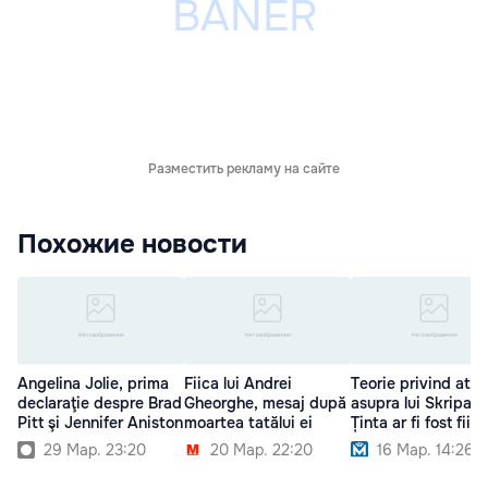
Разместить рекламу на сайте
Похожие новости
Angelina Jolie, prima
Fiica lui Andrei
Teorie privind atac
declaraţie despre Brad
Gheorghe, mesaj după
asupra lui Skripal:
Pitt şi Jennifer Aniston
moartea tatălui ei
Ținta ar fi fost fiica
29 Мар. 23:20
20 Мар. 22:20
16 Мар. 14:26