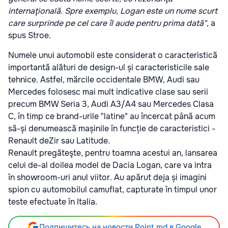
internaţională. Spre exemplu, Logan este un nume scurt
care surprinde pe cel care îl aude pentru prima dată"
, a
spus Stroe.
Numele unui automobil este considerat o caracteristică
importantă alături de design-ul și caracteristicile sale
tehnice. Astfel, mărcile occidentale BMW, Audi sau
Mercedes folosesc mai mult indicative clase sau serii
precum BMW Seria 3, Audi A3/A4 sau Mercedes Clasa
C, în timp ce brand-urile "latine" au încercat până acum
să-și denumească mașinile în funcție de caracteristici -
Renault deZir sau Latitude.
Renault pregăteşte, pentru toamna acestui an, lansarea
celui de-al doilea model de Dacia Logan, care va intra
în showroom-uri anul viitor. Au apărut deja și imagini
spion cu automobilul camuflat, capturate în timpul unor
teste efectuate în Italia.
Подпишитесь на новости Point.md в Google