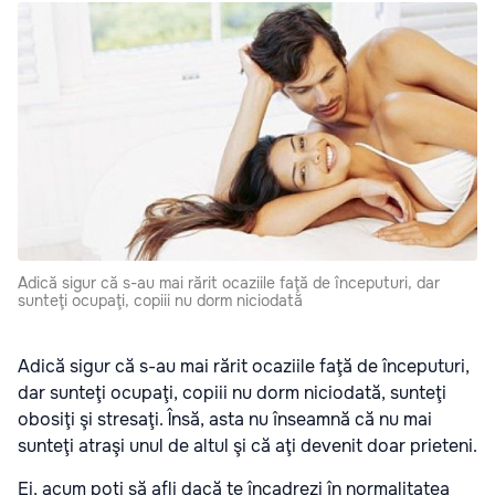
Adică sigur că s-au mai rărit ocaziile faţă de începuturi, dar
sunteţi ocupaţi, copiii nu dorm niciodată
Adică sigur că s-au mai rărit ocaziile faţă de începuturi,
dar sunteţi ocupaţi, copiii nu dorm niciodată, sunteţi
obosiţi şi stresaţi. Însă, asta nu înseamnă că nu mai
sunteţi atraşi unul de altul şi că aţi devenit doar prieteni.
Ei, acum poţi să afli dacă te încadrezi în normalitatea