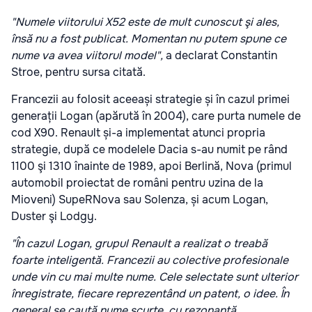
"Numele viitorului X52 este de mult cunoscut şi ales,
însă nu a fost publicat. Momentan nu putem spune ce
nume va avea viitorul model",
a declarat Constantin
Stroe, pentru sursa citată.
Francezii au folosit aceeași strategie și în cazul primei
generații Logan (apărută în 2004), care purta numele de
cod X90. Renault și-a implementat atunci propria
strategie, după ce modelele Dacia s-au numit pe rând
1100 şi 1310 înainte de 1989, apoi Berlină, Nova (primul
automobil proiectat de români pentru uzina de la
Mioveni) SupeRNova sau Solenza, și acum Logan,
Duster şi Lodgy.
"În cazul Logan, grupul Renault a realizat o treabă
foarte inteligentă. Francezii au colective profesionale
unde vin cu mai multe nume. Cele selectate sunt ulterior
înregistrate, fiecare reprezentând un patent, o idee. În
general se caută nume scurte, cu rezonanţă