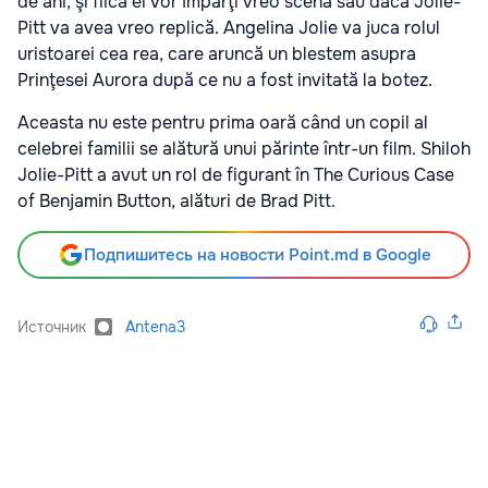
de ani, şi fiica ei vor împărţi vreo scenă sau dacă Jolie-
Pitt va avea vreo replică. Angelina Jolie va juca rolul
uristoarei cea rea, care aruncă un blestem asupra
Prinţesei Aurora după ce nu a fost invitată la botez.
Aceasta nu este pentru prima oară când un copil al
celebrei familii se alătură unui părinte într-un film. Shiloh
Jolie-Pitt a avut un rol de figurant în The Curious Case
of Benjamin Button, alături de Brad Pitt.
Подпишитесь на новости Point.md в Google
Источник
Antena3