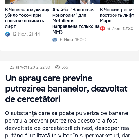
В Яловенах мужчину
Алайба: "Налоговая
В Японии решили
убило током при
монополия" для
построить лифт н
попытке починить
Metalferos
Марс
лифт
направлена только на
6 Июн. 12:30
ММЗ
12 Июл. 21:44
6 Июн. 15:20
23 августа 2012, 22:39
555
Un spray care previne
putrezirea bananelor, dezvoltat
de cercetători
O substanţă care se poate pulveriza pe banane
pentru a preveni putrezirea acestora a fost
dezvoltată de cercetătorii chinezi, descoperirea
putând fi utilizată în viitor în supermarketuri, dar