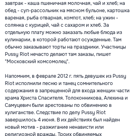
завтрак - каша пшеничная молочная, чай и хлеб; на
обед - суп-рассольник на мясном бульоне, картошка
вареная, рыба отварная, компот, хлеб; на ужин -
солянка с курицей, чай с сахаром и хлеб. За
отдельную плату можно заказать любые блюда из
кулинарии, в которой работают осужденные. Там
обычно заказывают торты на праздники. Участницы
Pussy Riot нечасто делают там заказы, пишет
"Московский комсомолец".
Напомним, в феврале 2012 г. пять девушек из Pussy
Riot исполнили песню и танец сомнительного
содержания в запрещенной для входа женщин части
храма Христа Спасителя. Толоконникова, Алехина и
Самуцевич были арестованы по обвинению в
хулиганстве. Следствие по делу Pussy Riot
завершилось 4 июня. В их действиях был найден
новый мотив - разжигание ненависти или
религиозной вражды. Троих обвиняемых