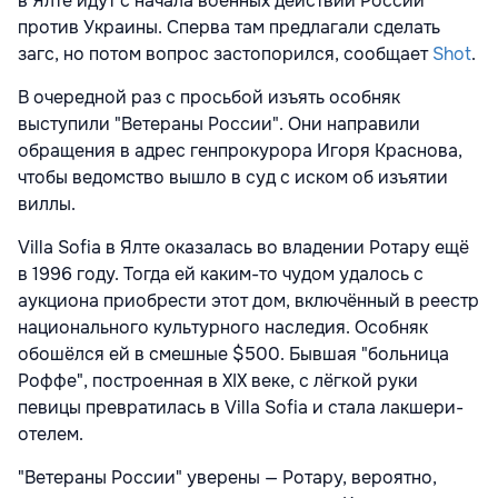
в Ялте идут с начала военных действий России
против Украины. Сперва там предлагали сделать
загс, но потом вопрос застопорился, сообщает
Shot
.
В очередной раз с просьбой изъять особняк
выступили "Ветераны России". Они направили
обращения в адрес генпрокурора Игоря Краснова,
чтобы ведомство вышло в суд с иском об изъятии
виллы.
Villa Sofia в Ялте оказалась во владении Ротару ещё
в 1996 году. Тогда ей каким-то чудом удалось с
аукциона приобрести этот дом, включённый в реестр
национального культурного наследия. Особняк
обошёлся ей в смешные $500. Бывшая "больница
Роффе", построенная в XIX веке, с лёгкой руки
певицы превратилась в Villa Sofia и стала лакшери-
отелем.
"Ветераны России" уверены — Ротару, вероятно,