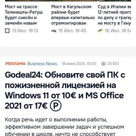
Мост на трассе
Мост в Кагульском
Суд в Италии вын
Теленешты-Ратуш
районе будет
12-летний пригов
будет снесён и
впервые капитально
по делу о трагед
заменён новым
отремонтирован
на мосту в Генуе
13 Июл. 18:13
15 Июл. 18:45
16 Июл. 18:54
Business News
18 июня 2024, 10:00
23 870
Godeal24: Обновите свой ПК с
пожизненной лицензией на
Windows 11 от 10€ и MS Office
2021 от 17€ Ⓟ
Когда речь идет о выполнении работы,
эффективном завершении задач и успешном
обучении в школе, ничто не способствует