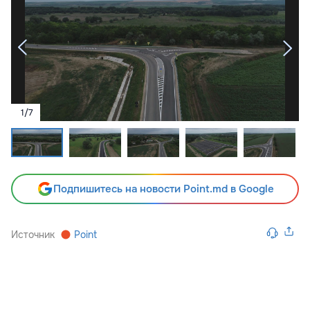
1
/
7
Подпишитесь на новости Point.md в Google
Источник
Point