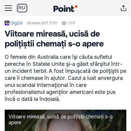
RU
Digi24
18 июля 2017, 17:57
1 017
Viitoare mireasă, ucisă de
polițiștii chemați s-o apere
O femeie din Australia care îşi căuta sufletul
pereche în Statele Unite şi-a găsit sfârşitul într-
un incident terbil. A fost împuşcată de poliţiştii pe
care îi chemase în ajutor. Cazul a luat anvergura
unui scandal internaţional în care
profesionalismul agenţilor americani este pus
încă o dată la îndoială.