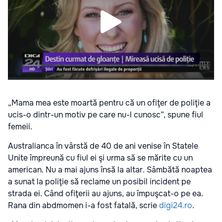
„Mama mea este moartă pentru că un ofiţer de poliţie a
ucis-o dintr-un motiv pe care nu-l cunosc”, spune fiul
femeii.
Australianca în vârstă de 40 de ani venise în Statele
Unite împreună cu fiul ei şi urma să se mărite cu un
american. Nu a mai ajuns însă la altar. Sâmbătă noaptea
a sunat la poliţie să reclame un posibil incident pe
strada ei. Când ofiţerii au ajuns, au împuşcat-o pe ea.
Rana din abdmomen i-a fost fatală, scrie
digi24.ro
.