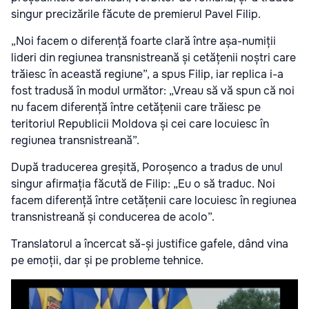
singur precizările făcute de premierul Pavel Filip.
„Noi facem o diferență foarte clară între așa-numiții
lideri din regiunea transnistreană și cetățenii noștri care
trăiesc în această regiune”, a spus Filip, iar replica i-a
fost tradusă în modul următor: „Vreau să vă spun că noi
nu facem diferență între cetățenii care trăiesc pe
teritoriul Republicii Moldova și cei care locuiesc în
regiunea transnistreană”.
După traducerea greșită, Poroșenco a tradus de unul
singur afirmația făcută de Filip: „Eu o să traduc. Noi
facem diferență între cetățenii care locuiesc în regiunea
transnistreană și conducerea de acolo”.
Translatorul a încercat să-și justifice gafele, dând vina
pe emoții, dar și pe probleme tehnice.