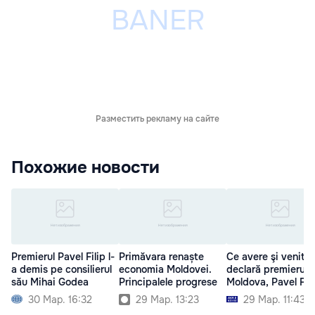
Разместить рекламу на сайте
Похожие новости
Premierul Pavel Filip l-
Primăvara renaște
Ce avere şi venitur
a demis pe consilierul
economia Moldovei.
declară premierul R
său Mihai Godea
Principalele progrese
Moldova, Pavel Fili
30 Мар. 16:32
29 Мар. 13:23
29 Мар. 11:43