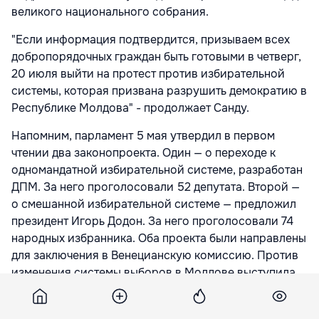
великого национального собрания.
"Если информация подтвердится, призываем всех
добропорядочных граждан быть готовыми в четверг,
20 июля выйти на протест против избирательной
системы, которая призвана разрушить демократию в
Республике Молдова" - продолжает Санду.
Напомним, парламент 5 мая утвердил в первом
чтении два законопроекта. Один — о переходе к
одномандатной избирательной системе, разработан
ДПМ. За него проголосовали 52 депутата. Второй —
о смешанной избирательной системе — предложил
президент Игорь Додон. За него проголосовали 74
народных избранника. Оба проекта были направлены
для заключения в Венецианскую комиссию. Против
изменения системы выборов в Молдове выступила
оппозиция и ряд НПО, организовавших несколько
протестов по этому поводу.