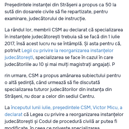
Președintele instanței din Strășeni a propus ca 50 la
sută din dosarele civile să fie repartizate, pentru
examinare, judecătorului de instrucție.
La rândul lor, membrii CSM au declarat că specializarea
în instanțele judecătorești trebuia să se facă din 1 iulie
2017, însă acest lucru nu se întâmplă. Și asta pentru că,
potrivit
Legii cu privire la reorganizarea instanțelor
judecătorești
, specializarea se face în cazul în care
judecătoriile au 10 și mai mulți magistrați angajați. P
rin urmare, CSM a propus amânarea subiectului pentru
o altă ședință, când urmează să fie discutată
specializarea tuturor judecătorilor din instanța din
Strășeni, nu doar a celor din sediul Centru.
La
începutul lunii iulie, președintele CSM, Victor Micu, a
declarat
că Legea cu privire a reorganizarea instanțelor
judecătorești și Codul de procedură civilă ar putea fi
modificate, în ceea ce privește specializarea