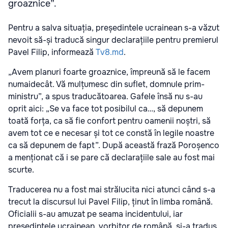
groaznice”.
Pentru a salva situația, președintele ucrainean s-a văzut
nevoit să-și traducă singur declarațiile pentru premierul
Pavel Filip, informează
Tv8.md
.
„Avem planuri foarte groaznice, împreună să le facem
numaidecât. Vă mulțumesc din suflet, domnule prim-
ministru”, a spus traducătoarea. Gafele însă nu s-au
oprit aici: „Se va face tot posibilul ca…, să depunem
toată forța, ca să fie confort pentru oamenii noștri, să
avem tot ce e necesar și tot ce constă în legile noastre
ca să depunem de fapt”. După această frază Poroșenco
a menționat că i se pare că declarațiile sale au fost mai
scurte.
Traducerea nu a fost mai strălucita nici atunci când s-a
trecut la discursul lui Pavel Filip, ținut în limba română.
Oficialii s-au amuzat pe seama incidentului, iar
președintele ucrainean, vorbitor de română, și-a tradus