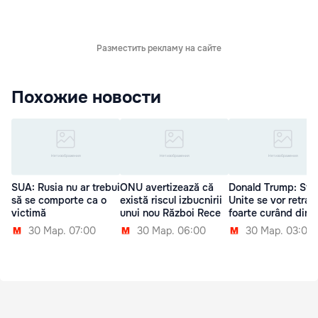
Разместить рекламу на сайте
Похожие новости
SUA: Rusia nu ar trebui
ONU avertizează că
Donald Trump: Sta
să se comporte ca o
există riscul izbucnirii
Unite se vor retrag
victimă
unui nou Război Rece
foarte curând din S
30 Мар. 07:00
30 Мар. 06:00
30 Мар. 03:00