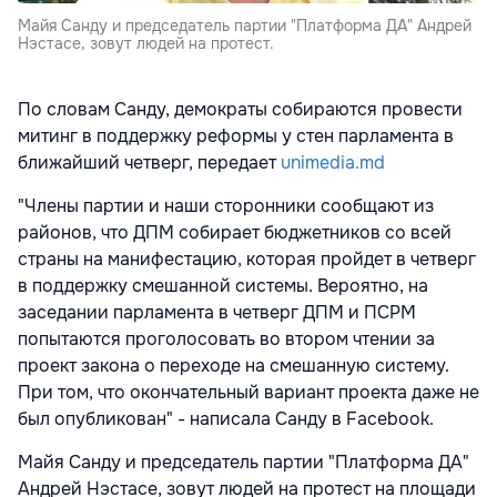
Майя Санду и председатель партии "Платформа ДА" Андрей
Нэстасе, зовут людей на протест.
По словам Санду, демократы собираются провести
митинг в поддержку реформы у стен парламента в
ближайший четверг, передает
unimedia.md
"Члены партии и наши сторонники сообщают из
районов, что ДПМ собирает бюджетников со всей
страны на манифестацию, которая пройдет в четверг
в поддержку смешанной системы. Вероятно, на
заседании парламента в четверг ДПМ и ПСРМ
попытаются проголосовать во втором чтении за
проект закона о переходе на смешанную систему.
При том, что окончательный вариант проекта даже не
был опубликован" - написала Санду в Facebook.
Майя Санду и председатель партии "Платформа ДА"
Андрей Нэстасе, зовут людей на протест на площади