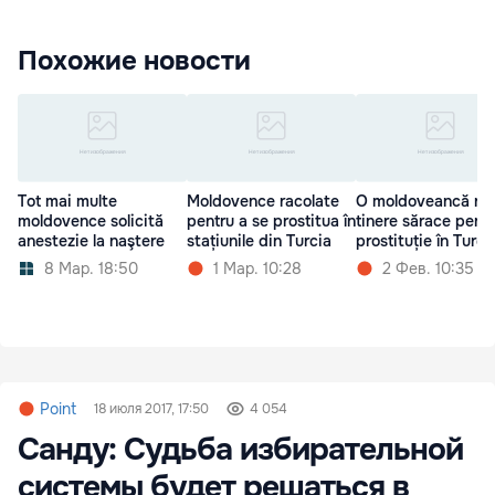
Похожие новости
Tot mai multe
Moldovence racolate
O moldoveancă rac
moldovence solicită
pentru a se prostitua în
tinere sărace pent
anestezie la naştere
stațiunile din Turcia
prostituție în Turci
8 Мар. 18:50
1 Мар. 10:28
2 Фев. 10:35
Point
18 июля 2017, 17:50
4 054
Санду: Судьба избирательной
системы будет решаться в