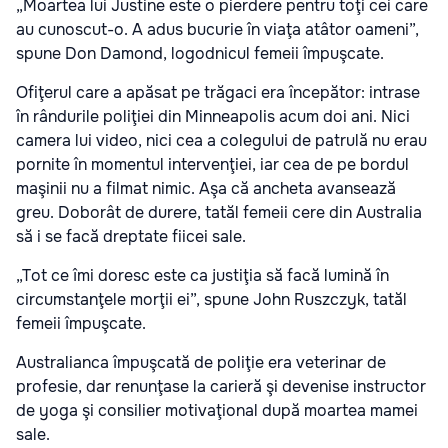
„
Moartea lui Justine este o pierdere pentru toţi cei care
au cunoscut-o. A adus bucurie în viaţa atâtor oameni”,
spune Don Damond, logodnicul femeii împuşcate.
Ofiţerul care a apăsat pe trăgaci era începător: intrase
în rândurile poliţiei din Minneapolis acum doi ani. Nici
camera lui video, nici cea a colegului de patrulă nu erau
pornite în momentul intervenţiei, iar cea de pe bordul
maşinii nu a filmat nimic. Aşa că ancheta avansează
greu. Doborât de durere, tatăl femeii cere din Australia
să i se facă dreptate fiicei sale.
„Tot ce îmi doresc este ca justiţia să facă lumină în
circumstanţele morţii ei”, spune John Ruszczyk, tatăl
femeii împuşcate.
Australianca împuşcată de poliţie era veterinar de
profesie, dar renunţase la carieră şi devenise instructor
de yoga şi consilier motivaţional după moartea mamei
sale.