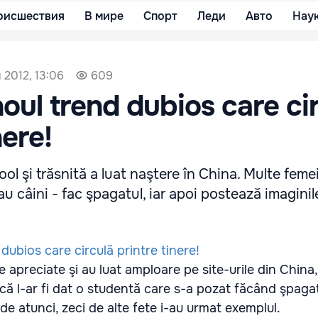
оисшествия
В мире
Спорт
Леди
Авто
Нау
 2012, 13:06
609
noul trend dubios care ci
nere!
ol şi trăsnită a luat naştere în China. Multe femei
au câini - fac şpagatul, iar apoi postează imaginil
 apreciate şi au luat amploare pe site-urile din China, 
 că l-ar fi dat o studentă care s-a pozat făcând şpagat
de atunci, zeci de alte fete i-au urmat exemplul.