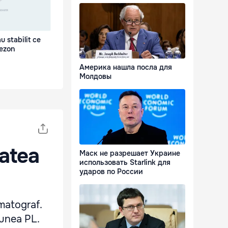
au stabilit ce
sezon
Америка нашла посла для
Молдовы
tatea
Маск не разрешает Украине
использовать Starlink для
ударов по России
ematograf.
iunea PL.