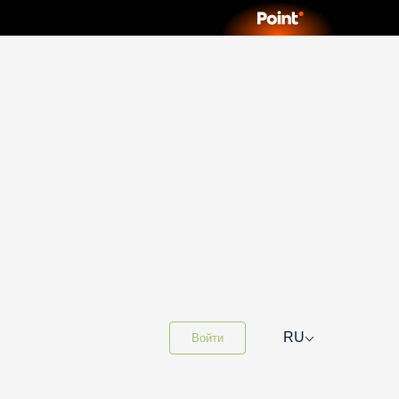
⌵
RU
Войти