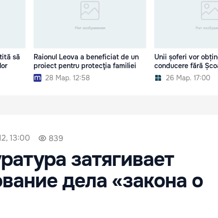
ită să
Raionul Leova a beneficiat de un
Unii șoferi vor obți
lor
proiect pentru protecţia familiei
conducere fără Șco
28 Мар. 12:58
26 Мар. 17:00
2, 13:00
839
ратура затягивает
вание дела «закона о