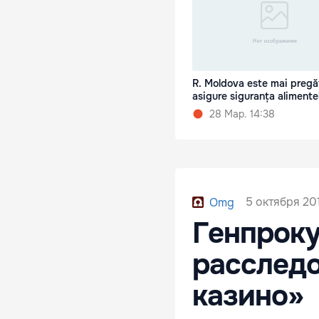
R. Moldova este mai pregăt
asigure siguranța alimente
28 Мар. 14:38
5 октября 201
Omg
Генпроку
расследо
казино»