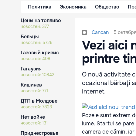
Политика
Экономика
Общество
Пр
Цены на топливо
новостей:
377
5 октября
Cancan
Бельцы
Vezi aici 
новостей:
5726
Газовый кризис
printre ti
новостей:
408
Гагаузия
O nouă activitate co
новостей:
10842
ocazional bărbaţi s
Кишинев
internet.
новостей:
771
ДТП в Молдове
новостей:
7823
Pozele sunt extrem de
Нет войне
новостей:
131
lume. Startul se pare
camera de cămin, iar 
Приднестровье