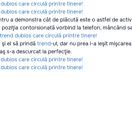
entru a demonstra cât de plăcută este o astfel de activ
n poziţia contorsionată vorbind la telefon, mâncând s
şi el să prindă
trend
-ul, dar nu prea i-a ieşit mişcarea
aş s-a descurcat la perfecţie.