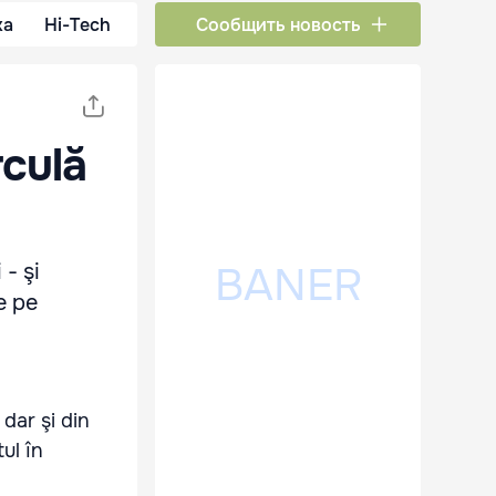
ка
Hi-Tech
Сообщить новость
rculă
 - şi
e pe
dar şi din
ul în