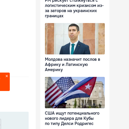
РМ рискует столкнуться с
логистическим кризисом из-
за заторов на украинских
границах
Молдова назначит послов в
Африку и Латинскую
Америку
?
США ищут потенциального
нового лидера для Кубы
по типу Делси Родригес