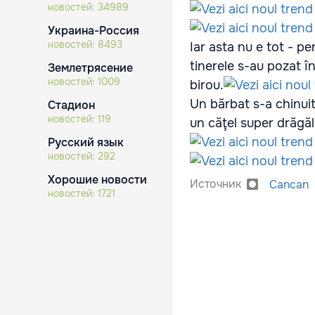
новостей:
34989
Украина-Россия
новостей:
8493
Iar asta nu e tot - p
tinerele s-au pozat î
Землетрясение
новостей:
1009
birou.
Un bărbat s-a chinuit 
Стадион
новостей:
119
un căţel super drăgăl
Русский язык
новостей:
292
Хорошие новости
Источник
Cancan
новостей:
1721