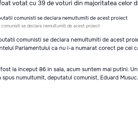
foat votat cu 39 de voturi din majoritatea celor di
i comunisti se declara nemultumiti de acest proiect
putatii comunisti se declara nemultumiti de acest proi
telui Parlamentului ca nu i-a numarat corect pe cei c
 fost la inceput 86 in sala, acum suntem mai putini. Un
 a spus numultumit, deputatul comunist, Eduard Musuc