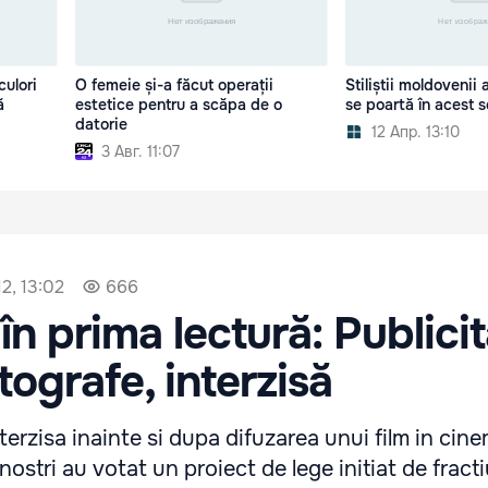
ulori
O femeie și-a făcut operații
Stiliștii moldovenii 
ă
estetice pentru a scăpa de o
se poartă în acest 
datorie
12 Апр. 13:10
3 Авг. 11:07
2, 13:02
666
în prima lectură: Publici
tografe, interzisă
nterzisa inainte si dupa difuzarea unui film in cin
nostri au votat un proiect de lege initiat de fract