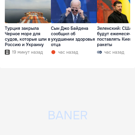
Турция закрыла
Сын Джо Байдена
Зеленский: США
Черное море для
сообщил об
будут ежемесячн
судов, которые шли в
ухудшении здоровья
поставлять Киеву
Россию и Украину
отца
ракеты
19 минут назад
час назад
час назад