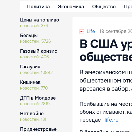
Политика
Экономика
Общество
Пр
Цены на топливо
новостей:
376
19 сентября 2
Life
Бельцы
В США ур
новостей:
5726
Газовый кризис
обществ
новостей:
406
Гагаузия
В американском ш
новостей:
10842
общественном отк
Кишинев
врезался в забор, 
новостей:
770
ДТП в Молдове
Прибывшие на место
новостей:
7819
обоих описывают, как
Нет войне
новостей:
131
передает
life.ru
Приднестровье