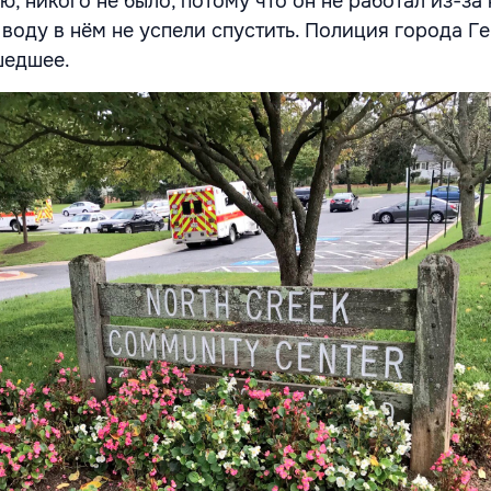
ью, никого не было, потому что он не работал из-за
 воду в нём не успели спустить. Полиция города Г
шедшее.