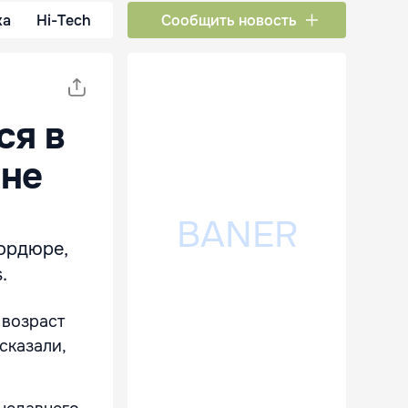
ка
Hi-Tech
Сообщить новость
ся в
йне
ордюре,
.
 возраст
ссказали,