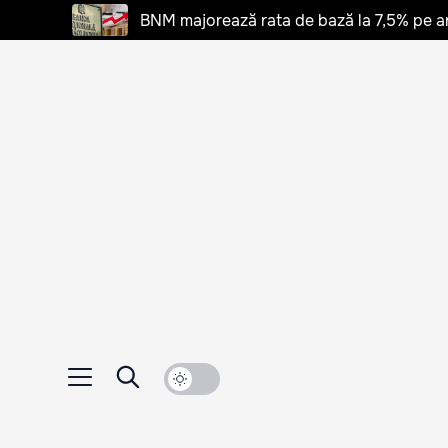
BNM majorează rata de bază la 7,5% pe a