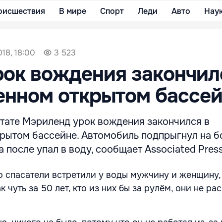
оисшествия
В мире
Спорт
Леди
Авто
Нау
018, 18:00
3 523
ок вождения закончил
енном открытом бассе
тате Мэриленд урок вождения закончился в
рытом бассейне. Автомобиль подпрыгнул на б
а после упал в воду, сообщает Associated Press
 спасатели встретили у воды мужчину и женщину,
 чуть за 50 лет, кто из них бы за рулём, они не ра