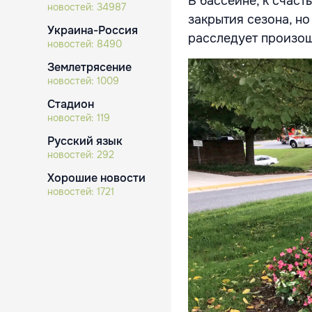
В бассейне, к счаст
новостей:
34987
закрытия сезона, но
Украина-Россия
расследует произо
новостей:
8490
Землетрясение
новостей:
1009
Стадион
новостей:
119
Русский язык
новостей:
292
Хорошие новости
новостей:
1721