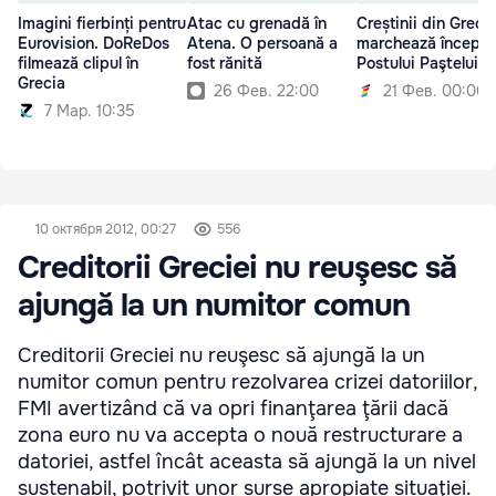
Imagini fierbinți pentru
Atac cu grenadă în
Creștinii din Greci
Eurovision. DoReDos
Atena. O persoană a
marchează începe
filmează clipul în
fost rănită
Postului Paştelui
Grecia
26 Фев. 22:00
21 Фев. 00:00
7 Мар. 10:35
10 октября 2012, 00:27
556
Creditorii Greciei nu reuşesc să
ajungă la un numitor comun
Creditorii Greciei nu reuşesc să ajungă la un
numitor comun pentru rezolvarea crizei datoriilor,
FMI avertizând că va opri finanţarea ţării dacă
zona euro nu va accepta o nouă restructurare a
datoriei, astfel încât aceasta să ajungă la un nivel
sustenabil, potrivit unor surse apropiate situaţiei.