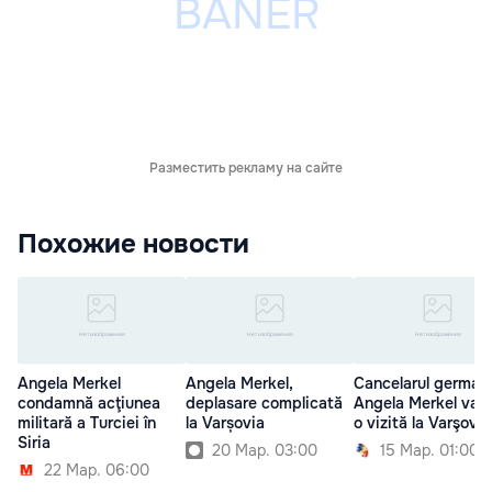
Разместить рекламу на сайте
Похожие новости
Angela Merkel
Angela Merkel,
Cancelarul german
condamnă acţiunea
deplasare complicată
Angela Merkel va f
militară a Turciei în
la Varșovia
o vizită la Varşovia
Siria
20 Мар. 03:00
15 Мар. 01:00
22 Мар. 06:00