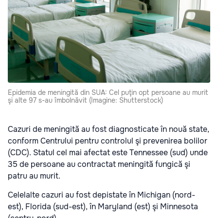
Epidemia de meningită din SUA: Cel puţin opt persoane au murit
şi alte 97 s-au îmbolnăvit (Imagine: Shutterstock)
Cazuri de meningită au fost diagnosticate în nouă state,
conform Centrului pentru controlul şi prevenirea bolilor
(CDC). Statul cel mai afectat este Tennessee (sud) unde
35 de persoane au contractat meningită fungică şi
patru au murit.
Celelalte cazuri au fost depistate în Michigan (nord-
est), Florida (sud-est), în Maryland (est) şi Minnesota