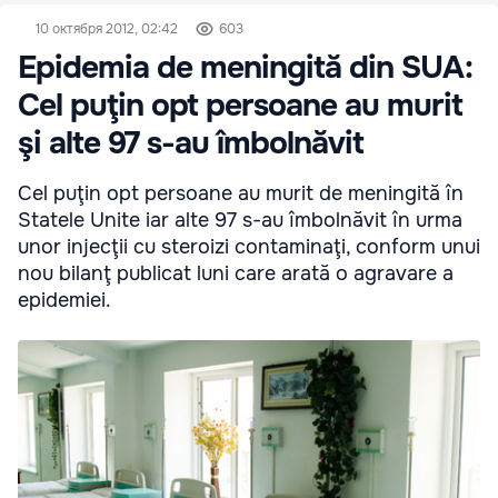
10 октября 2012, 02:42
603
Epidemia de meningită din SUA:
Cel puţin opt persoane au murit
şi alte 97 s-au îmbolnăvit
Cel puţin opt persoane au murit de meningită în
Statele Unite iar alte 97 s-au îmbolnăvit în urma
unor injecţii cu steroizi contaminaţi, conform unui
nou bilanţ publicat luni care arată o agravare a
epidemiei.