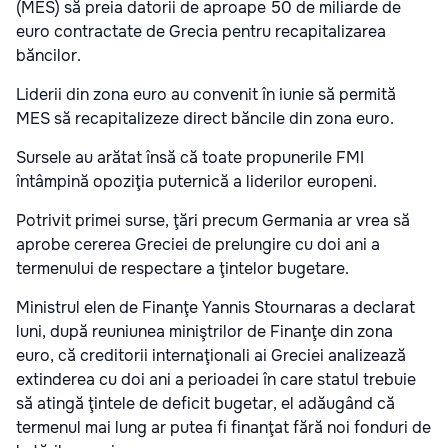
(MES) să preia datorii de aproape 50 de miliarde de
euro contractate de Grecia pentru recapitalizarea
băncilor.
Liderii din zona euro au convenit în iunie să permită
MES să recapitalizeze direct băncile din zona euro.
Sursele au arătat însă că toate propunerile FMI
întâmpină opoziţia puternică a liderilor europeni.
Potrivit primei surse, ţări precum Germania ar vrea să
aprobe cererea Greciei de prelungire cu doi ani a
termenului de respectare a ţintelor bugetare.
Ministrul elen de Finanţe Yannis Stournaras a declarat
luni, după reuniunea miniştrilor de Finanţe din zona
euro, că creditorii internaţionali ai Greciei analizează
extinderea cu doi ani a perioadei în care statul trebuie
să atingă ţintele de deficit bugetar, el adăugând că
termenul mai lung ar putea fi finanţat fără noi fonduri de