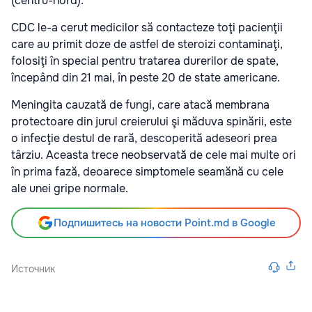
(centru-nord).
CDC le-a cerut medicilor să contacteze toţi pacienţii
care au primit doze de astfel de steroizi contaminaţi,
folosiţi în special pentru tratarea durerilor de spate,
începând din 21 mai, în peste 20 de state americane.
Meningita cauzată de fungi, care atacă membrana
protectoare din jurul creierului şi măduva spinării, este
o infecţie destul de rară, descoperită adeseori prea
târziu. Aceasta trece neobservată de cele mai multe ori
în prima fază, deoarece simptomele seamănă cu cele
ale unei gripe normale.
Подпишитесь на новости Point.md в Google
Источник