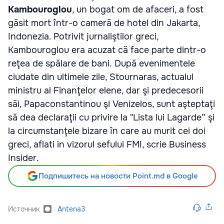
Kambouroglou
, un bogat om de afaceri, a fost
găsit mort într-o cameră de hotel din Jakarta,
Indonezia. Potrivit jurnaliştilor greci,
Kambouroglou era acuzat că face parte dintr-o
reţea de spălare de bani. După evenimentele
ciudate din ultimele zile, Stournaras, actualul
ministru al Finanţelor elene, dar şi predecesorii
săi, Papaconstantinou şi Venizelos, sunt aşteptaţi
să dea declaraţii cu privire la "Lista lui Lagarde” şi
la circumstanţele bizare în care au murit cei doi
greci, aflati in vizorul sefului FMI, scrie Business
Insider.
Подпишитесь на новости Point.md в Google
Источник
Antena3