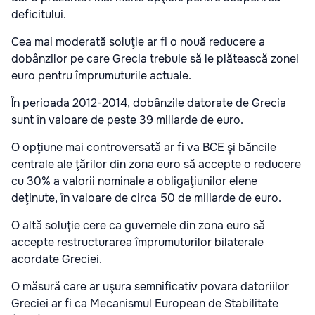
deficitului.
Cea mai moderată soluţie ar fi o nouă reducere a
dobânzilor pe care Grecia trebuie să le plătească zonei
euro pentru împrumuturile actuale.
În perioada 2012-2014, dobânzile datorate de Grecia
sunt în valoare de peste 39 miliarde de euro.
O opţiune mai controversată ar fi va BCE şi băncile
centrale ale ţărilor din zona euro să accepte o reducere
cu 30% a valorii nominale a obligaţiunilor elene
deţinute, în valoare de circa 50 de miliarde de euro.
O altă soluţie cere ca guvernele din zona euro să
accepte restructurarea împrumuturilor bilaterale
acordate Greciei.
O măsură care ar uşura semnificativ povara datoriilor
Greciei ar fi ca Mecanismul European de Stabilitate