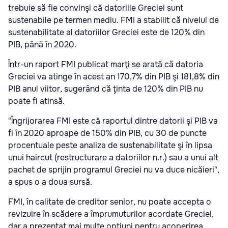
trebuie să fie convinşi că datoriile Greciei sunt
sustenabile pe termen mediu. FMI a stabilit că nivelul de
sustenabilitate al datoriilor Greciei este de 120% din
PIB, până în 2020.
Într-un raport FMI publicat marţi se arată că datoria
Greciei va atinge în acest an 170,7% din PIB şi 181,8% din
PIB anul viitor, sugerând că ţinta de 120% din PIB nu
poate fi atinsă.
"Îngrijorarea FMI este că raportul dintre datorii şi PIB va
fi în 2020 aproape de 150% din PIB, cu 30 de puncte
procentuale peste analiza de sustenabilitate şi în lipsa
unui haircut (restructurare a datoriilor n.r.) sau a unui alt
pachet de sprijin programul Greciei nu va duce nicăieri",
a spus o a doua sursă.
FMI, în calitate de creditor senior, nu poate accepta o
revizuire în scădere a împrumuturilor acordate Greciei,
dar a prezentat mai multe opţiuni pentru acoperirea