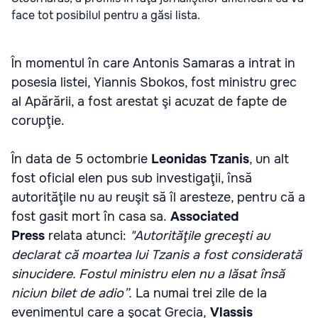
face tot posibilul pentru a găsi lista.
În momentul în care Antonis Samaras a intrat in
posesia listei, Yiannis Sbokos, fost ministru grec
al Apărării, a fost arestat şi acuzat de fapte de
corupţie.
În data de 5 octombrie
Leonidas Tzanis
, un alt
fost oficial elen pus sub investigaţii, însă
autorităţile nu au reuşit să îl aresteze, pentru că a
fost gasit mort în casa sa.
Associated
Press
relata atunci:
"Autorităţile greceşti au
declarat că moartea lui Tzanis a fost considerată
sinucidere. Fostul ministru elen nu a lăsat însă
niciun bilet de adio”.
La numai trei zile de la
evenimentul care a şocat Grecia,
Vlassis