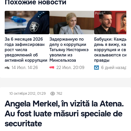
Похожие новости
За 6 месяцев 2026
Задержанную по
Бабуцки: Каждый
года зафиксирован
делу о коррупции
день я вижу, как
рост числа
Татьяну Нисторикэ
коррупция и связ
уведомлений об
уволили из
оказываются сил
активной коррупции
Минсельхоза
правды
14 Июл. 14:26
22 Июл. 20:09
6 дней назад
10 октября 2012, 01:29
762
Angela Merkel, în vizită la Atena.
Au fost luate măsuri speciale de
securitate