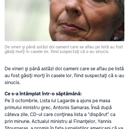
De vineri şi până astăzi doi oameni care se aflau pe listă au fost
găsiţi morţi în casele lor, fiind suspectaţi că s-au sinucis.
De vineri şi până astăzi doi oameni care se aflau pe listă
au fost găsiţi morţi în casele lor, fiind suspectaţi că s-au
sinucis.
Ce s-a întâmplat într-o săptămână:
Pe 3 octombrie, Lista lui Lagarde a ajuns pe masa
primului ministru grec, Antonis Samaras. Însă după
câteva zile, CD-ul care conţinea lista a "dispărut" ca
prin minune. Actualul ministru al Finanţelor, Yannis
Stournaras, a promis în faţa jurnaliştilor americani că va