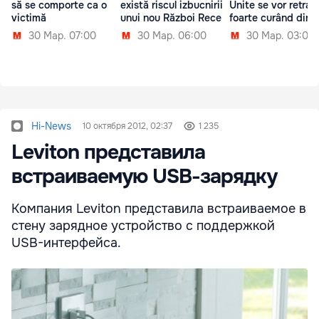
să se comporte ca o
există riscul izbucnirii
Unite se vor retrag
victimă
unui nou Război Rece
foarte curând din S
30 Мар. 07:00
30 Мар. 06:00
30 Мар. 03:00
Hi-News
10 октября 2012, 02:37
1 235
Leviton представила
встраиваемую USB-зарядку
Компания Leviton представила встраиваемое в
стену зарядное устройство с поддержкой
USB-интерфейса.