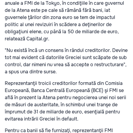
anuale a FMI de la Tokyo, în condiţiile în care guvernul
de la Atena este pe cale să rămână fără bani, iat
guvernele ţărilor din zona euro se tem de impactul
politic al unei revizuiri în scădere a deţinerilor de
obligaţiuni elene, cu până la 50 de miliarde de euro,
relatează Capital.gr.
"Nu există încă un consens în rândul creditorilor. Devine
tot mai evident că datoriile Greciei sunt scăpate de sub
control, dar nimeni nu vrea să accepte o restructurare",
a spus una dintre surse.
Reprezentanţii troicii creditorilor formată din Comisia
Europeană, Banca Centrală Europeană (BCE) şi FMI se
află în prezent la Atena pentru negocierea unei noi serii
de măsuri de austeritate, în schimbul unei tranşe de
împrumut de 31 de miliarde de euro, esenţială pentru
evitarea intrării Greciei în default.
Pentru ca banii să fie furnizaţi, reprezentanţii FMI