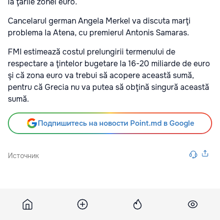
la ţările zonei euro.
Cancelarul german Angela Merkel va discuta marţi
problema la Atena, cu premierul Antonis Samaras.
FMI estimează costul prelungirii termenului de
respectare a ţintelor bugetare la 16-20 miliarde de euro
şi că zona euro va trebui să acopere această sumă,
pentru că Grecia nu va putea să obţină singură această
sumă.
Подпишитесь на новости Point.md в Google
Источник