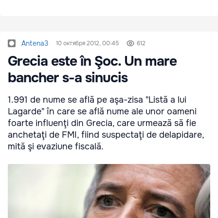
Antena3
10 октября 2012, 00:45
612
Grecia este în Şoc. Un mare
bancher s-a sinucis
1.991 de nume se află pe aşa-zisa "Listă a lui
Lagarde" în care se află nume ale unor oameni
foarte influenţi din Grecia, care urmează să fie
anchetaţi de FMI, fiind suspectaţi de delapidare,
mită şi evaziune fiscală.