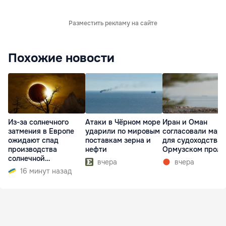
Разместить рекламу на сайте
Похожие новости
Из-за солнечного
Атаки в Чёрном море
Иран и Оман
затмения в Европе
ударили по мировым
согласовали мар
ожидают спад
поставкам зерна и
для судоходства 
производства
нефти
Ормузском проли
солнечной
вчера
вчера
электроэнергии
16 минут назад