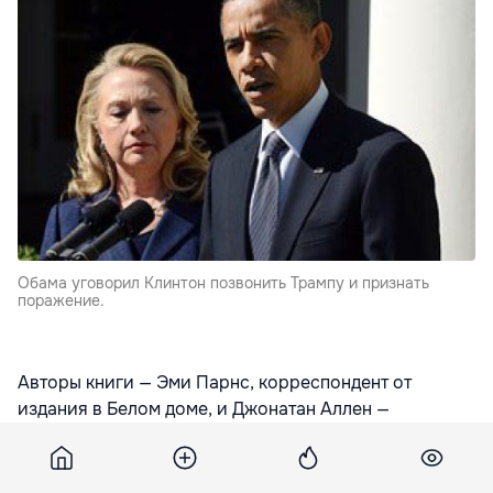
Обама уговорил Клинтон позвонить Трампу и признать
поражение.
Авторы книги — Эми Парнс, корреспондент от
издания в Белом доме, и Джонатан Аллен —
ссылаются на три источника, знакомых с ситуацией.
«Ты должна признать поражение», — сказал Обама