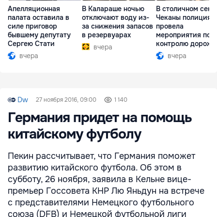
Апелляционная
В Калараше ночью
В столичном сект
палата оставила в
отключают воду из-
Чеканы полиция
силе приговор
за снижения запасов
провела
бывшему депутату
в резервуарах
мероприятия по
Сергею Стати
контролю дорожн
вчера
движения
вчера
вчера
Dw
27 ноября 2016, 09:00
1 140
Германия придет на помощь
китайскому футболу
Пекин рассчитывает, что Германия поможет
развитию китайского футбола. Об этом в
субботу, 26 ноября, заявила в Кельне вице-
премьер Госсовета КНР Лю Яньдун на встрече
с представителями Немецкого футбольного
союза (DFB) и Немецкой футбольной лиги