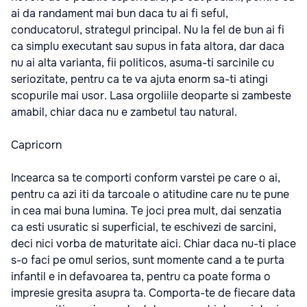
ai da randament mai bun daca tu ai fi seful,
conducatorul, strategul principal. Nu la fel de bun ai fi
ca simplu executant sau supus in fata altora, dar daca
nu ai alta varianta, fii politicos, asuma-ti sarcinile cu
seriozitate, pentru ca te va ajuta enorm sa-ti atingi
scopurile mai usor. Lasa orgoliile deoparte si zambeste
amabil, chiar daca nu e zambetul tau natural.
Capricorn
Incearca sa te comporti conform varstei pe care o ai,
pentru ca azi iti da tarcoale o atitudine care nu te pune
in cea mai buna lumina. Te joci prea mult, dai senzatia
ca esti usuratic si superficial, te eschivezi de sarcini,
deci nici vorba de maturitate aici. Chiar daca nu-ti place
s-o faci pe omul serios, sunt momente cand a te purta
infantil e in defavoarea ta, pentru ca poate forma o
impresie gresita asupra ta. Comporta-te de fiecare data