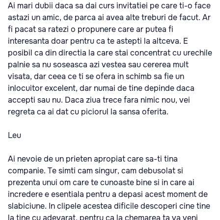
Ai mari dubii daca sa dai curs invitatiei pe care ti-o face
astazi un amic, de parca ai avea alte treburi de facut. Ar
fi pacat sa ratezi o propunere care ar putea fi
interesanta doar pentru ca te astepti la altceva. E
posibil ca din directia la care stai concentrat cu urechile
palnie sa nu soseasca azi vestea sau cererea mult
visata, dar ceea ce ti se ofera in schimb sa fie un
inlocuitor excelent, dar numai de tine depinde daca
accepti sau nu. Daca ziua trece fara nimic nou, vei
regreta ca ai dat cu piciorul la sansa oferita.
Leu
Ai nevoie de un prieten apropiat care sa-ti tina
companie. Te simti cam singur, cam debusolat si
prezenta unui om care te cunoaste bine si in care ai
incredere e esentiala pentru a depasi acest moment de
slabiciune. In clipele acestea dificile descoperi cine tine
la tine cu adevarat, pentru ca la chemarea ta va veni