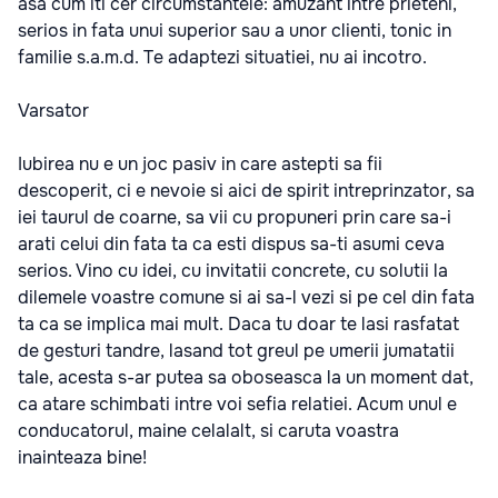
asa cum iti cer circumstantele: amuzant intre prieteni,
serios in fata unui superior sau a unor clienti, tonic in
familie s.a.m.d. Te adaptezi situatiei, nu ai incotro.
Varsator
Iubirea nu e un joc pasiv in care astepti sa fii
descoperit, ci e nevoie si aici de spirit intreprinzator, sa
iei taurul de coarne, sa vii cu propuneri prin care sa-i
arati celui din fata ta ca esti dispus sa-ti asumi ceva
serios. Vino cu idei, cu invitatii concrete, cu solutii la
dilemele voastre comune si ai sa-l vezi si pe cel din fata
ta ca se implica mai mult. Daca tu doar te lasi rasfatat
de gesturi tandre, lasand tot greul pe umerii jumatatii
tale, acesta s-ar putea sa oboseasca la un moment dat,
ca atare schimbati intre voi sefia relatiei. Acum unul e
conducatorul, maine celalalt, si caruta voastra
inainteaza bine!