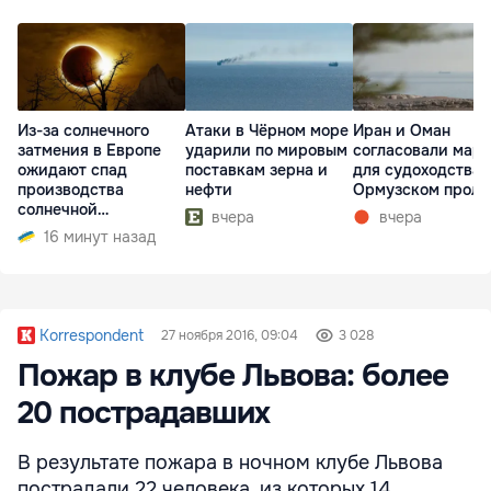
Из-за солнечного
Атаки в Чёрном море
Иран и Оман
затмения в Европе
ударили по мировым
согласовали мар
ожидают спад
поставкам зерна и
для судоходства 
производства
нефти
Ормузском проли
солнечной
вчера
вчера
электроэнергии
16 минут назад
Korrespondent
27 ноября 2016, 09:04
3 028
Пожар в клубе Львова: более
20 пострадавших
В результате пожара в ночном клубе Львова
пострадали 22 человека, из которых 14