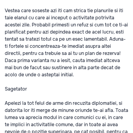
Vestea care soseste azi iti cam strica tie planurile si iti
taie elanul cu care ai inceput o activitate potrivita
acestei zile. Probabil primesti un refuz si cum tot ce ti-ai
planificat pentru azi depindea exact de acel lucru, esti
tentat sa tratezi totul ca pe un esec lamentabil. Aduna-
ti fortele si concentreaza-te imediat asupra altei
directii, pentru ca trebuie sa ai tu un plan de rezerva!
Daca prima varianta nu a iesit, cauta imediat altceva
mai bun de facut sau sustinere in alta parte decat de
acolo de unde o asteptai initial.
Sagetator
Apelezi la tot felul de arme din recuzita diplomatiei, si
datorita lor iti merge de minune oriunde te-ai afla. Toata
lumea va aprecia modul in care comunici cu ei, in care
te implici in activitatile comune, dar in toate ai avea
nevoie de o pozitie superioara, pe cat posibil, pentru ca