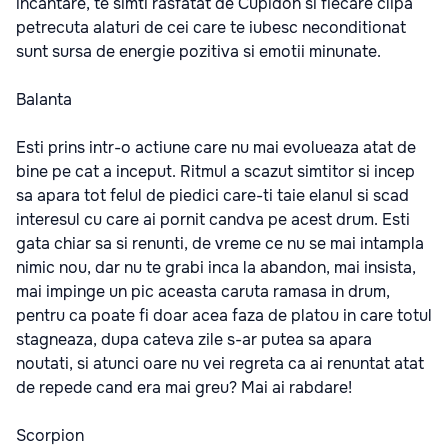
incantare, te simti rasfatat de Cupidon si fiecare clipa
petrecuta alaturi de cei care te iubesc neconditionat
sunt sursa de energie pozitiva si emotii minunate.
Balanta
Esti prins intr-o actiune care nu mai evolueaza atat de
bine pe cat a inceput. Ritmul a scazut simtitor si incep
sa apara tot felul de piedici care-ti taie elanul si scad
interesul cu care ai pornit candva pe acest drum. Esti
gata chiar sa si renunti, de vreme ce nu se mai intampla
nimic nou, dar nu te grabi inca la abandon, mai insista,
mai impinge un pic aceasta caruta ramasa in drum,
pentru ca poate fi doar acea faza de platou in care totul
stagneaza, dupa cateva zile s-ar putea sa apara
noutati, si atunci oare nu vei regreta ca ai renuntat atat
de repede cand era mai greu? Mai ai rabdare!
Scorpion