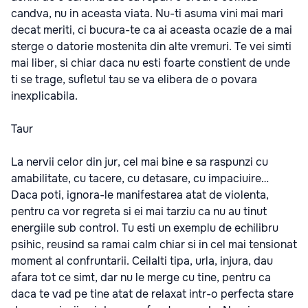
candva, nu in aceasta viata. Nu-ti asuma vini mai mari
decat meriti, ci bucura-te ca ai aceasta ocazie de a mai
sterge o datorie mostenita din alte vremuri. Te vei simti
mai liber, si chiar daca nu esti foarte constient de unde
ti se trage, sufletul tau se va elibera de o povara
inexplicabila.
Taur
La nervii celor din jur, cel mai bine e sa raspunzi cu
amabilitate, cu tacere, cu detasare, cu impaciuire…
Daca poti, ignora-le manifestarea atat de violenta,
pentru ca vor regreta si ei mai tarziu ca nu au tinut
energiile sub control. Tu esti un exemplu de echilibru
psihic, reusind sa ramai calm chiar si in cel mai tensionat
moment al confruntarii. Ceilalti tipa, urla, injura, dau
afara tot ce simt, dar nu le merge cu tine, pentru ca
daca te vad pe tine atat de relaxat intr-o perfecta stare