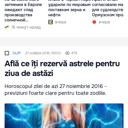
затмения в Европе
ударили по мировым
согласовали мар
ожидают спад
поставкам зерна и
для судоходства 
производства
нефти
Ормузском проли
солнечной
вчера
вчера
электроэнергии
16 минут назад
Huff
27 ноября 2016, 09:03
475
Află ce îți rezervă astrele pentru
ziua de astăzi
Horoscopul zilei de azi 27 noiembrie 2016 -
previziuni foarte clare pentru toate zodiile.