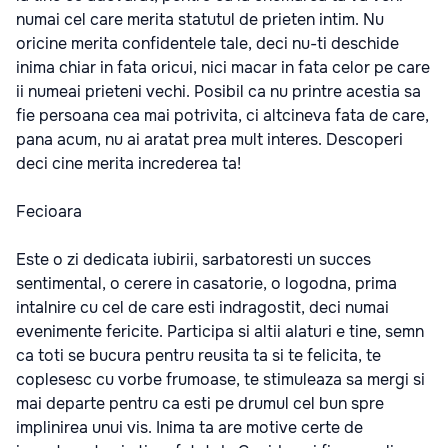
numai cel care merita statutul de prieten intim. Nu
oricine merita confidentele tale, deci nu-ti deschide
inima chiar in fata oricui, nici macar in fata celor pe care
ii numeai prieteni vechi. Posibil ca nu printre acestia sa
fie persoana cea mai potrivita, ci altcineva fata de care,
pana acum, nu ai aratat prea mult interes. Descoperi
deci cine merita increderea ta!
Fecioara
Este o zi dedicata iubirii, sarbatoresti un succes
sentimental, o cerere in casatorie, o logodna, prima
intalnire cu cel de care esti indragostit, deci numai
evenimente fericite. Participa si altii alaturi e tine, semn
ca toti se bucura pentru reusita ta si te felicita, te
coplesesc cu vorbe frumoase, te stimuleaza sa mergi si
mai departe pentru ca esti pe drumul cel bun spre
implinirea unui vis. Inima ta are motive certe de