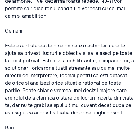
de armonie, ii vei dezarma foarte repede. Nu-si vor
permite sa ridice tonul cand tu le vorbesti cu cel mai
calm si amabil ton!
Gemeni
Este exact starea de bine pe care o asteptai, care te
ajuta sa privesti lucrurile obiectiv si sa le asezi pe toate
la locul potrivit. Este o zi a echilibrarilor, a impacarilor, a
solutionarii oricaror situatii stresante sau cu mai multe
directii de interpretare, tocmai pentru ca esti detasat
de orice si analizezi orice situatie rational pe toate
partile. Poate chiar e vremea unei decizii majore care
are rolul de a clarifica o stare de lucruri incerta din viata
ta, dar nu te grabi sa spui ultimul cuvant decat dupa ce
esti sigur ca ai privit situatia din orice unghi posibil.
Rac