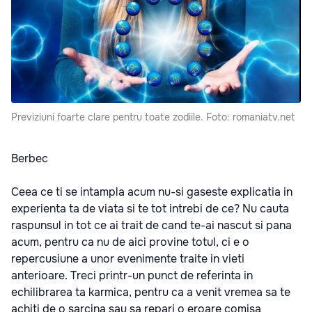
Previziuni foarte clare pentru toate zodiile. Foto: romaniatv.net
Berbec
Ceea ce ti se intampla acum nu-si gaseste explicatia in
experienta ta de viata si te tot intrebi de ce? Nu cauta
raspunsul in tot ce ai trait de cand te-ai nascut si pana
acum, pentru ca nu de aici provine totul, ci e o
repercusiune a unor evenimente traite in vieti
anterioare. Treci printr-un punct de referinta in
echilibrarea ta karmica, pentru ca a venit vremea sa te
achiti de o sarcina sau sa repari o eroare comisa