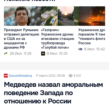
Президент Румынии
«Газпром»:
Украинские дрон
отправил делегацию
Украинские дроны
поразили 9 танке
в США из-за
атаковали станцию
"теневого флота"
инцидентов с
трубопровода
России
дронами РФ
«Голубой поток»
8 Июл. 15:42
28 Июл. 11:29
8 Июл. 15:25
Govoritmoskva
17 марта 2022, 09:28
6 021
Медведев назвал аморальным
поведение Запада по
отношению к России