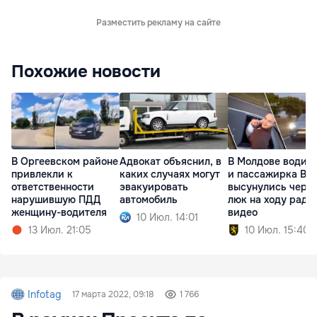
Разместить рекламу на сайте
Похожие новости
В Оргеевском районе
Адвокат объяснил, в
В Молдове водит
привлекли к
каких случаях могут
и пассажирка BY
ответственности
эвакуировать
высунулись чере
нарушившую ПДД
автомобиль
люк на ходу ради
женщину-водителя
видео
10 Июл. 14:01
13 Июл. 21:05
10 Июл. 15:40
Infotag
17 марта 2022, 09:18
1 766