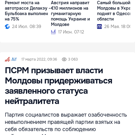
Ремонт моста на
Австрия направит
Самый большой ф
автотрассе Делакэу –
€10 миллионов на
Молдовы в Украи
Бульбоака выполнен
гуманитарную
поднят в Одесско
на 75%
помощь Украине и
области
Молдове
24 Июл. 08:39
26 Мая. 18:00
17 Июн. 07:12
Aif
17 марта 2022, 09:36
3 063
ПСРМ призывает власти
Молдовы придерживаться
заявленного статуса
нейтралитета
Партия социалистов выражает озабоченность
невыполнением правящей партии взятых на
себя обязательств по соблюдению