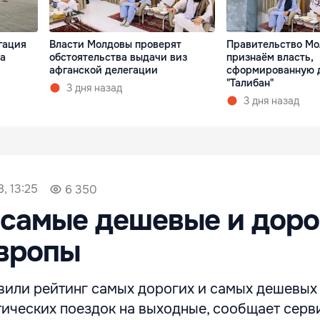
гация
Власти Молдовы проверят
Правительство Мо
а
обстоятельства выдачи виз
признаём власть,
афганской делегации
сформированную 
"Талибан"
3 дня назад
3 дня назад
, 13:25
6 350
самые дешевые и доро
Европы
вили рейтинг самых дорогих и самых дешевых
тических поездок на выходные, сообщает серв