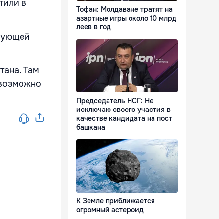
тили в
Тофан: Молдаване тратят на
азартные игры около 10 млрд
леев в год
твующей
тана. Там
 возможно
Председатель НСГ: Не
исключаю своего участия в
качестве кандидата на пост
башкана
К Земле приближается
огромный астероид