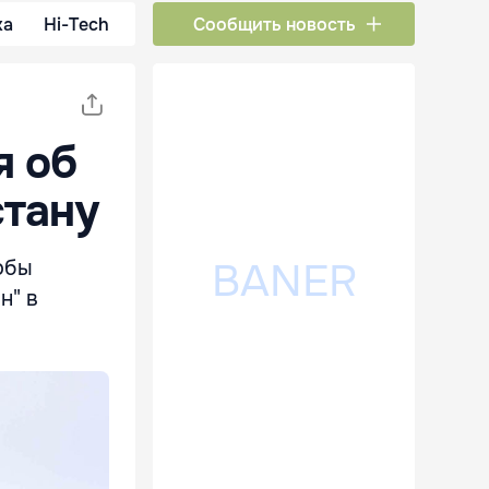
ка
Hi-Tech
Сообщить новость
я об
стану
обы
н" в