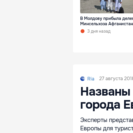
В Молдову прибыла деле
Минсельхоза Афганистан
3 дня назад
27 августа 2018
Ria
Названы 
города 
Эксперты предста
Европы для турис