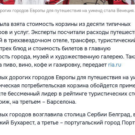
рогих городов Европы для путешествия на уикенд стала Венеция.
ыла взята стоимость корзины из десяти типичных
ров и услуг. Эксперты посчитали расходы путешес
й в трехзвездочном отеле, трансфер, туристически
 трех блюд и стоимость билетов в главную
сть города, музей и художественную галерею. Та
 пиво, вино, кофе и газировку, передает
ria.ru
ых дорогих городов Европы для путешествия на у
тическая потребительская корзина обойдется прим
сте бессменный лидер в рейтинге туристических с
риж, на третьем – Барселона.
ых городов возглавила столица Сербии Белград, 
ий Бухарест, а третье – португальский город Порт