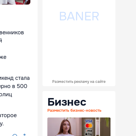
твенников
й
кже
икенд стала
Разместить рекламу на сайте
ерно в 500
толиц
Бизнес
Разместить бизнес-новость
второе
у.