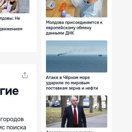
лдовы: Не
Молдова присоединяется к
европейскому обмену
движением
данными ДНК
Атаки в Чёрном море
ударили по мировым
гие
поставкам зерна и нефти
 городов
ис поиска