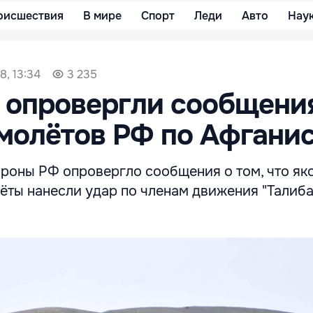
оисшествия
В мире
Спорт
Леди
Авто
Нау
8, 13:34
3 235
 опровергли сообщени
молётов РФ по Афгани
роны РФ опровергло сообщения о том, что як
ёты нанесли удар по членам движения "Талиба