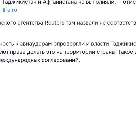
 Таджикистан и Афганистана не выполняли, — отме
т
life.ru
кого агентства Reuters там назвали не соответс
ность к авиаударам опровергли и власти Таджикис
еют права делать это на территории страны. Такое
международных согласований.