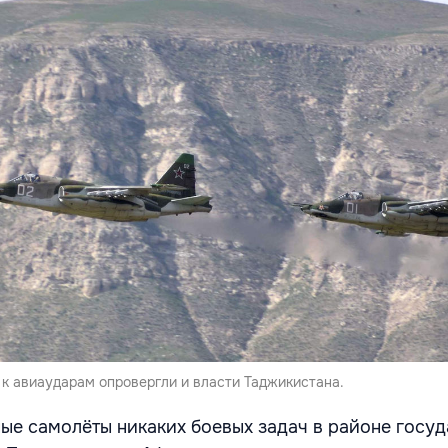
 к авиаударам опровергли и власти Таджикистана.
ые самолёты никаких боевых задач в районе госу