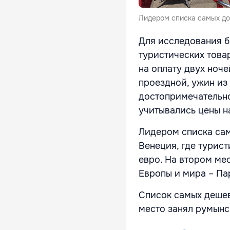
Лидером списка самых до
Для исследования б
туристических това
на оплату двух ноче
проездной, ужин из
достопримечательно
учитывались цены на
Лидером списка сам
Венеция, где турис
евро. На втором ме
Европы и мира – Па
Список самых дешев
место занял румынск