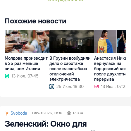
Похожие новости
Молдова производит
В Грузии возбудили
Анастасия Никит
в 25 раз меньше
дело о саботаже
вернулась на
вина, чем Италия
после масштабных
борцовский ковё
отключений
после двухлетнег
13 Июл. 07:45
электричества
перерыва
25 Июл. 19:30
13 Июл. 07:27
Svoboda
1 июня 2026, 10:36
17 834
Зеленский: Окно для