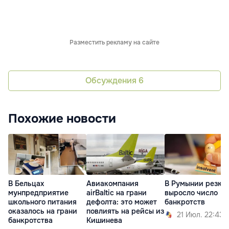
Разместить рекламу на сайте
Обсуждения
6
Похожие новости
В Бельцах
Авиакомпания
В Румынии резко
мунпредприятие
airBaltic на грани
выросло число
школьного питания
дефолта: это может
банкротств
оказалось на грани
повлиять на рейсы из
21 Июл. 22:43
банкротства
Кишинева