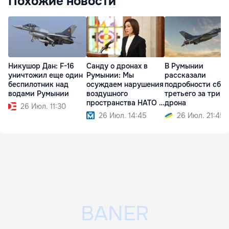
Похожие новости
Никушор Дан: F-16
Санду о дронах в
В Румынии
уничтожил еще один
Румынии: Мы
рассказали
беспилотник над
осуждаем нарушения
подробности сби
водами Румынии
воздушного
третьего за три д
пространства НАТО и
дрона
26 Июл. 11:30
ЕС
26 Июл. 14:45
26 Июл. 21:45