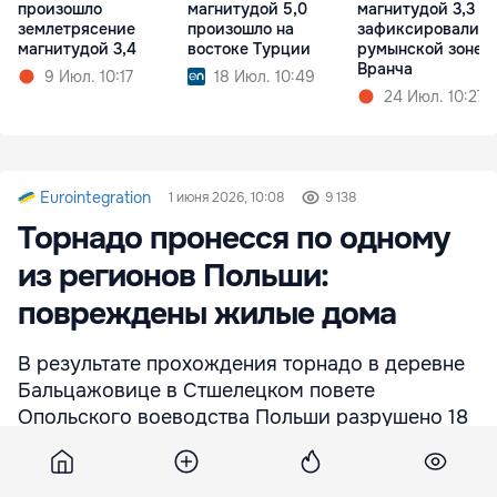
произошло
магнитудой 5,0
магнитудой 3,3
землетрясение
произошло на
зафиксировали в
магнитудой 3,4
востоке Турции
румынской зоне
Вранча
9 Июл. 10:17
18 Июл. 10:49
24 Июл. 10:27
Eurointegration
1 июня 2026, 10:08
9 138
Торнадо пронесся по одному
из регионов Польши:
повреждены жилые дома
В результате прохождения торнадо в деревне
Бальцажовице в Стшелецком повете
Опольского воеводства Польши разрушено 18
зданий, 11 из которых – жилые дома.