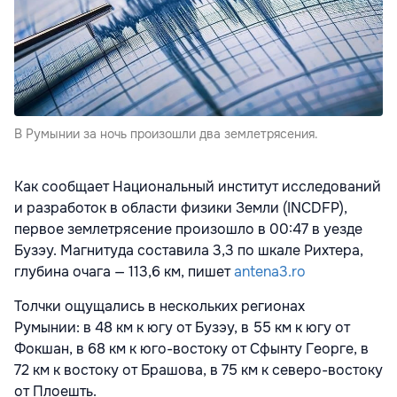
В Румынии за ночь произошли два землетрясения.
Как сообщает Национальный институт исследований
и разработок в области физики Земли (INCDFP),
п
ервое землетрясение произошло в 00:47 в уезде
Бузэу. Магнитуда составила 3,3 по шкале Рихтера,
глубина очага — 113,6 км, пишет
antena3.ro
Толчки ощущались в нескольких регионах
Румынии:
в 48 км к югу от Бузэу,
в 55 км к югу от
Фокшан,
в 68 км к юго-востоку от Сфынту Георге,
в
72 км к востоку от Брашова,
в 75 км к северо-востоку
от Плоешть.