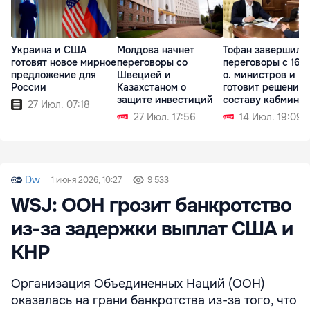
Украина и США
Молдова начнет
Тофан завершил
готовят новое мирное
переговоры со
переговоры с 16-ю
предложение для
Швецией и
о. министров и
России
Казахстаном о
готовит решения 
защите инвестиций
составу кабмина
27 Июл. 07:18
27 Июл. 17:56
14 Июл. 19:09
Dw
1 июня 2026, 10:27
9 533
WSJ: ООН грозит банкротство
из-за задержки выплат США и
КНР
Организация Объединенных Наций (ООН)
оказалась на грани банкротства из-за того, что