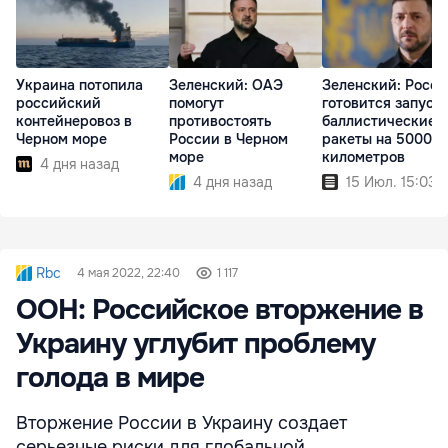
Украина потопила
Зеленский: ОАЭ
Зеленский: Росси
российский
помогут
готовится запуск
контейнеровоз в
противостоять
баллистические
Черном море
России в Черном
ракеты на 5000
море
километров
4 дня назад
4 дня назад
15 Июл. 15:03
Rbc
4 мая 2022, 22:40
1 117
ООН: Российское вторжение в
Украину углубит проблему
голода в мире
Вторжение России в Украину создает
серьезные риски для глобальной