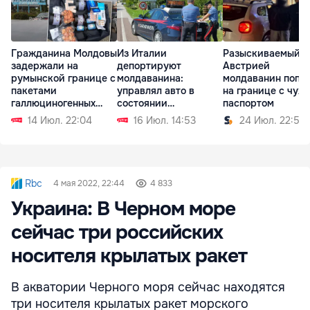
Гражданина Молдовы
Из Италии
Разыскиваемый
задержали на
депортируют
Австрией
румынской границе с
молдаванина:
молдаванин попа
пакетами
управлял авто в
на границе с чуж
галлюциногенных
состоянии
паспортом
грибов
алкогольного
14 Июл. 22:04
16 Июл. 14:53
24 Июл. 22:59
опьянения
Rbc
4 мая 2022, 22:44
4 833
Украина: В Черном море
сейчас три российских
носителя крылатых ракет
В акватории Черного моря сейчас находятся
три носителя крылатых ракет морского