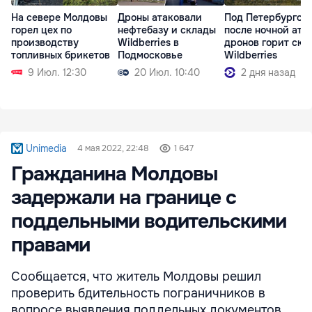
На севере Молдовы
Дроны атаковали
Под Петербургом
горел цех по
нефтебазу и склады
после ночной ата
производству
Wildberries в
дронов горит скл
топливных брикетов
Подмосковье
Wildberries
9 Июл. 12:30
20 Июл. 10:40
2 дня назад
Unimedia
4 мая 2022, 22:48
1 647
Гражданина Молдовы
задержали на границе с
поддельными водительскими
правами
Сообщается, что житель Молдовы решил
проверить бдительность пограничников в
вопросе выявления поддельных документов.