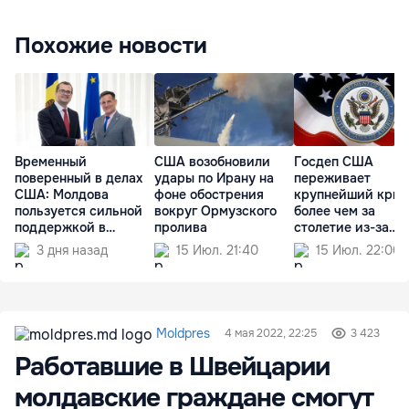
Похожие новости
Временный
США возобновили
Госдеп США
поверенный в делах
удары по Ирану на
переживает
США: Молдова
фоне обострения
крупнейший криз
пользуется сильной
вокруг Ормузского
более чем за
поддержкой в
пролива
столетие из-за
Конгрессе
реформ Трампа
3 дня назад
15 Июл. 21:40
15 Июл. 22:00
Moldpres
4 мая 2022, 22:25
3 423
Работавшие в Швейцарии
молдавские граждане смогут