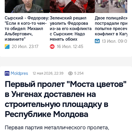
Сырский - Федорову:
Зеленский решил
Двое полицейски
"Если я кого-то чем-
уволить Федорова
пострадали при
то обидел: Михаил
из-за его конфликта
попытке пресечь
Альбертович,
с Сырским: Надо
конфликт в Кагул
извините"
менять обоих
13 Июл. 09:01
20 Июл. 23:17
16 Июл. 12:45
Moldpres
12 мая 2026, 22:39
5 254
Первый пролет "Моста цветов"
в Унгенах доставлен на
строительную площадку в
Республике Молдова
Первая партия металлического пролета,