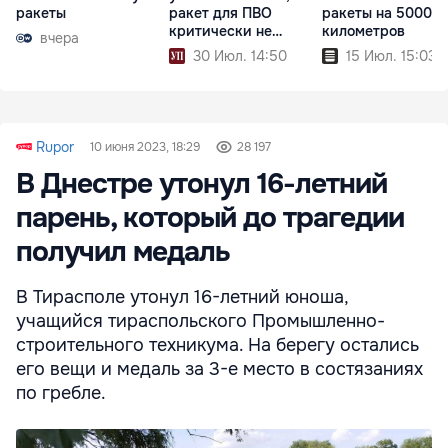
ракеты
ракет для ПВО
ракеты на 5000
критически не
километров
вчера
хватает
30 Июл. 14:50
15 Июл. 15:03
Rupor
10 июня 2023, 18:29
28 197
В Днестре утонул 16-летний
парень, который до трагедии
получил медаль
В Тирасполе утонул 16-летний юноша,
учащийся тираспольского Промышленно-
строительного техникума. На берегу остались
его вещи и медаль за 3-е место в состязаниях
по гребле.