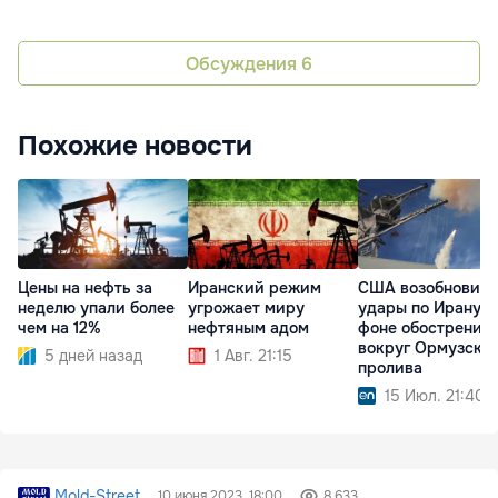
Обсуждения
6
Похожие новости
Цены на нефть за
Иранский режим
США возобновил
неделю упали более
угрожает миру
удары по Ирану н
чем на 12%
нефтяным адом
фоне обострения
вокруг Ормузско
5 дней назад
1 Авг. 21:15
пролива
15 Июл. 21:40
Mold-Street
10 июня 2023, 18:00
8 633