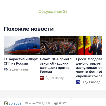
Обсуждения
28
Похожие новости
ЕС нарастил импорт
Сенат США принял
Гросу: Молдова
СПГ из России
закон об «адских
демонстрирует, ч
санкциях» против
заслуживает стат
2 дня назад
России
частью большой
европейской сем
3 дня назад
3 дня назад
Epravda
10 июня 2023, 18:12
8 602