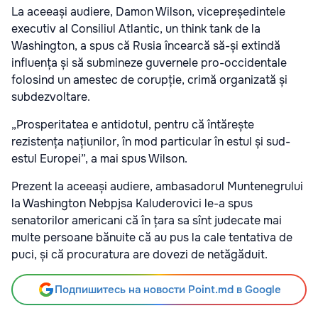
La aceeași audiere, Damon Wilson, vicepreședintele
executiv al Consiliul Atlantic, un think tank de la
Washington, a spus că Rusia încearcă să-și extindă
influența și să submineze guvernele pro-occidentale
folosind un amestec de corupție, crimă organizată și
subdezvoltare.
„Prosperitatea e antidotul, pentru că întărește
rezistența națiunilor, în mod particular în estul și sud-
estul Europei”, a mai spus Wilson.
Prezent la aceeași audiere, ambasadorul Muntenegrului
la Washington Nebpjsa Kaluderovici le-a spus
senatorilor americani că în țara sa sînt judecate mai
multe persoane bănuite că au pus la cale tentativa de
puci, și că procuratura are dovezi de netăgăduit.
Подпишитесь на новости Point.md в Google