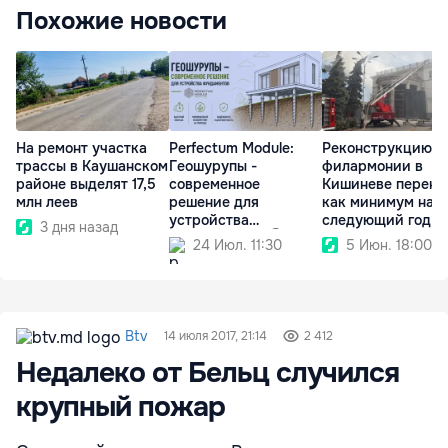
Похожие новости
На ремонт участка
Perfectum Module:
Реконструкцию
трассы в Каушанском
Геошурупы -
филармонии в
районе выделят 17,5
современное
Кишиневе перене
млн леев
решение для
как минимум на
устройства
следующий год
3 дня назад
фундаментов Ⓟ
24 Июл. 11:30
5 Июн. 18:00
Btv
14 июля 2017, 21:14
2 412
Недалеко от Бельц случился
крупный пожар