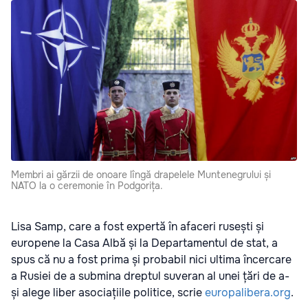
Membri ai gărzii de onoare lîngă drapelele Muntenegrului și
NATO la o ceremonie în Podgorița.
Lisa Samp, care a fost expertă în afaceri rusești și
europene la Casa Albă și la Departamentul de stat, a
spus că nu a fost prima și probabil nici ultima încercare
a Rusiei de a submina dreptul suveran al unei țări de a-
și alege liber asociațiile politice, scrie
europalibera.org
.