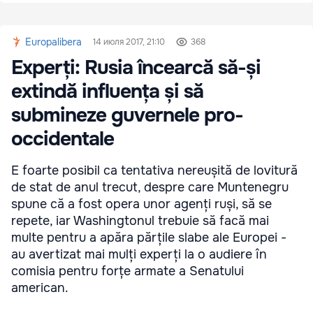
Europalibera
14 июля 2017, 21:10
368
Experți: Rusia încearcă să-și
extindă influența și să
submineze guvernele pro-
occidentale
E foarte posibil ca tentativa nereușită de lovitură
de stat de anul trecut, despre care Muntenegru
spune că a fost opera unor agenți ruși, să se
repete, iar Washingtonul trebuie să facă mai
multe pentru a apăra părțile slabe ale Europei -
au avertizat mai mulți experți la o audiere în
comisia pentru forțe armate a Senatului
american.