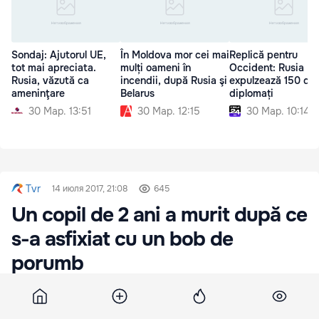
Sondaj: Ajutorul UE,
În Moldova mor cei mai
Replică pentru
tot mai apreciata.
mulți oameni în
Occident: Rusia
Rusia, văzută ca
incendii, după Rusia şi
expulzează 150 de
ameninţare
Belarus
diplomați
30 Мар. 13:51
30 Мар. 12:15
30 Мар. 10:14
Tvr
14 июля 2017, 21:08
645
Un copil de 2 ani a murit după ce
s-a asfixiat cu un bob de
porumb
Moarte suspectă s-ar putea transforma într-un
caz de malpraxis. De data aceasta e vorba de un