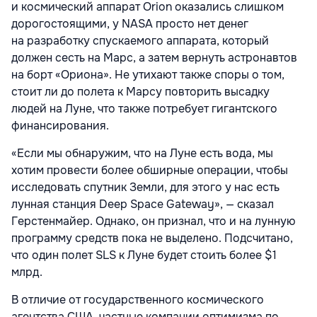
и космический аппарат Orion оказались слишком
дорогостоящими, у NASA просто нет денег
на разработку спускаемого аппарата, который
должен сесть на Марс, а затем вернуть астронавтов
на борт «Ориона». Не утихают также споры о том,
стоит ли до полета к Марсу повторить высадку
людей на Луне, что также потребует гигантского
финансирования.
«Если мы обнаружим, что на Луне есть вода, мы
хотим провести более обширные операции, чтобы
исследовать спутник Земли, для этого у нас есть
лунная станция Deep Space Gateway», — сказал
Герстенмайер. Однако, он признал, что и на лунную
программу средств пока не выделено. Подсчитано,
что один полет SLS к Луне будет стоить более $1
млрд.
В отличие от государственного космического
агентства США, частные компании оптимизма по