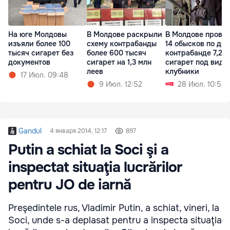
На юге Молдовы
В Молдове раскрыли
В Молдове прове
изъяли более 100
схему контрабанды
14 обысков по дел
тысяч сигарет без
более 600 тысяч
контрабанде 7,2 
документов
сигарет на 1,3 млн
сигарет под видо
леев
клубники
17 Июл. 09:48
9 Июл. 12:52
28 Июл. 10:53
Gandul
4 января 2014, 12:17
897
Putin a schiat la Soci şi a
inspectat situaţia lucrărilor
pentru JO de iarnă
Preşedintele rus, Vladimir Putin, a schiat, vineri, la
Soci, unde s-a deplasat pentru a inspecta situaţia