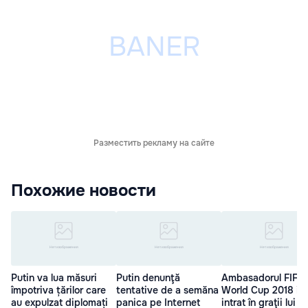
Разместить рекламу на сайте
Похожие новости
Putin va lua măsuri
Putin denunţă
Ambasadorul FIFA
împotriva țărilor care
tentative de a semăna
World Cup 2018 i-ar
au expulzat diplomați
panica pe Internet
intrat în graţii lui P