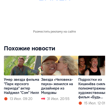
Разместить рекламу на сайте
Похожие новости
Умер звезда фильма
Звезда «Человека-
Подростки из
"Парк юрского
паука» женился на
Кишинёва сняли
периода" актер
дизайнере из
полнометражный
Найджел "Сэм" Нилл
Молдовы
художественный
фильм «Будь
13 Июл. 09:20
31 Июл. 20:55
Золотым»
15 Июл. 12:01