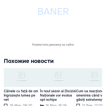
Разместить рекламу на сайте
Похожие новости
Câinele cu față de om
În noul sezon al Diviziei
Cum va reacționa
îngrozește lumea pe
Naționale vor evolua
omenirea când vor 
net
opt echipe
găsiți extratereștrii
26 Мар. 06:30
16 Мар. 16:26
21 Фев. 12:03