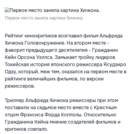
Первое место заняла картина Хичкока.
Рейтинг кинокритиков возглавил фильм Альфреда
Хичкока Головокружение. На втором месте -
фаворит предыдущего десятилетия - Гражданин
Кейн Орсона Уэллса. Замыкает тройку лидеров
Токийская история японского режиссера Ясудзиро
Одзу, который, меж тем, оказался на первом месте в
рейтинге величайших фильмов, по версии
режиссеров.
Триллер Альфреда Хичкока режиссеры при этом
поставили на седьмое место вместе с Крестным
отцом Фрэнсиса Форда Копполы. Относительно
Гражданина Кейна мнение создателей фильмов и
критиков совпало.