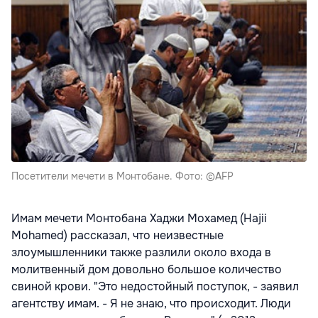
Посетители мечети в Монтобане. Фото: ©AFP
Имам мечети Монтобана Хаджи Мохамед (Hajii
Mohamed) рассказал, что неизвестные
злоумышленники также разлили около входа в
молитвенный дом довольно большое количество
свиной крови. "Это недостойный поступок, - заявил
агентству имам. - Я не знаю, что происходит. Люди