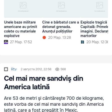
Unele baze militare
Cine e bărbatul care a
Explozie tragică în
americane au primit
detonat grenada.
Capitală: Primele
colete cu materiale
Anunțul polițiștilor
imagini. Declarațiil
explozive
martorilor
20 Мар. 13:28
27 Мар. 17:52
20 Мар. 12:36
Rtv
2 августа 2012, 22:56
568
Cel mai mare sandviş din
America latină
Are 53 de metri şi cântăreşte 700 de kilograme,
este vorba de cel mai mare sandviş din America
latină, care a fost pregătit în Mexic.