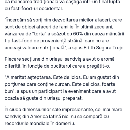
că mâncarea tradiţională va câştiga într-un final lupta
cu fast-food-ul occidental.
"Încercăm să sprijinim dezvoltarea micilor afaceri, care
sunt de obicei afaceri de familie. În ultimii zece ani,
vânzarea de "torta" a scăzut cu 60% din cauza mâncării
tip fast-food de provenienţă străină, care nu are
aceeaşi valoare nutriţională", a spus Edith Segura Trejo.
Fiecare secţiune din uriaşul sandviş a avut o aromă
diferită, în funcţie de bucătarul care a pregătit-o.
"A meritat aşteptarea. Este delicios. Eu am gustat din
porţiunea care conţine curcan. Este delicios, foarte
bun", a spus un participant la eveniment care a avut
ocazia să guste din uriaşul preparat.
În ciuda dimensiunilor sale impresionante, cel mai mare
sandviş din America latină nici nu se compară cu
recordurile mondiale în domeniu.