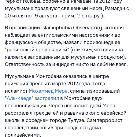
теряют головы, особенно в Рамадан" (в 2012 году
мусульмане празднуют священный месяц Рамадан с
20 июля по 19 августа - прим. "Ленты.ру").
В организации Islamophobia Observatory, которая
наблюдает за антиисламскими настроениями во
французском обществе, назвали произошедшее
"расистской провокацией" (отметим, что свинина
является запрещенным для мусульман продуктом).
Ответственность за инцидент никто на себя не взял.
Мусульмане Монтобана оказались в центре
внимания прессы в марте 2012 года. Тогда
исламист
Мохаммед Мера
, симпатизировавший
"
Аль-Каеде
"
застрелил
в Монтобане двух
военнослужащих. Через несколько дней Мера
расстрелял трех детей и раввина около еврейской
школы в соседнем городе Тулузе. Сам террорист
впоследствии погиб при осаде его дома
полицейскими.