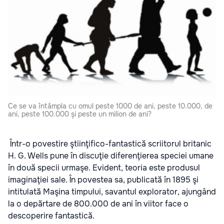
Ce se va întâmpla cu omul peste 1000 de ani, peste 10.000, de
ani, peste 100.000 şi peste un milion de ani?
Într-o povestire ştiinţifico-fantastică scriitorul britanic
H. G. Wells pune în discuţie diferenţierea speciei umane
în două specii urmaşe. Evident, teoria este produsul
imaginaţiei sale. În povestea sa, publicată în 1895 şi
intitulată Maşina timpului, savantul explorator, ajungând
la o depărtare de 800.000 de ani în viitor face o
descoperire fantastică.