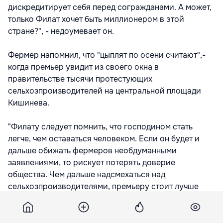
дискредитирует себя перед согражданами. А может,
только Филат хочет быть миллионером в этой
стране?", - недоумевает он.
Фермер напомнил, что "цыплят по осени считают",-
когда премьер увидит из своего окна в
правительстве тысячи протестующих
сельхозпроизводителей на центральной площади
Кишинева.
"Филату следует помнить, что господином стать
легче, чем оставаться человеком. Если он будет и
дальше обижать фермеров необдуманными
заявлениями, то рискует потерять доверие
общества. Чем дальше надсмехаться над
сельхозпроизводителями, премьеру стоит лучше
подумать, что он не вечно будет возглавлять
правительство, и лучше уважать граждан, которые за
тебя голосовали", - сказал Мырзенко.