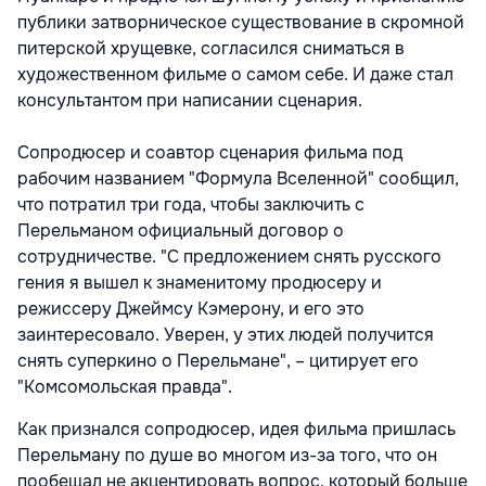
публики затворническое существование в скромной
питерской хрущевке, согласился сниматься в
художественном фильме о самом себе. И даже стал
консультантом при написании сценария.
Сопродюсер и соавтор сценария фильма под
рабочим названием "Формула Вселенной" сообщил,
что потратил три года, чтобы заключить с
Перельманом официальный договор о
сотрудничестве. "С предложением снять русского
гения я вышел к знаменитому продюсеру и
режиссеру Джеймсу Кэмерону, и его это
заинтересовало. Уверен, у этих людей получится
снять суперкино о Перельмане", – цитирует его
"Комсомольская правда".
Как признался сопродюсер, идея фильма пришлась
Перельману по душе во многом из-за того, что он
пообещал не акцентировать вопрос, который больше