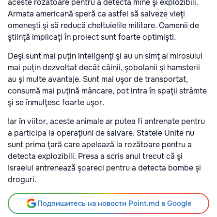
aceste rozătoare pentru a detecta mine şi explozibili.
Armata americană speră ca astfel să salveze vieţi
omeneşti şi să reducă cheltuielile militare. Oamenii de
ştiinţă implicaţi în proiect sunt foarte optimişti.
Deşi sunt mai puţin inteligenţi şi au un simţ al mirosului
mai puţin dezvoltat decât câinii, şobolanii şi hamsterii
au şi multe avantaje. Sunt mai uşor de transportat,
consumă mai puţină mâncare, pot intra în spaţii strâmte
şi se înmulţesc foarte uşor.
Iar în viitor, aceste animale ar putea fi antrenate pentru
a participa la operaţiuni de salvare. Statele Unite nu
sunt prima ţară care apelează la rozătoare pentru a
detecta explozibili. Presa a scris anul trecut că şi
Israelul antrenează şoareci pentru a detecta bombe şi
droguri.
Подпишитесь на новости Point.md в Google