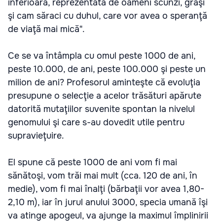
inferioară, reprezentată de oameni scunzi, graşi
şi cam săraci cu duhul, care vor avea o speranţă
de viaţă mai mică".
Ce se va întâmpla cu omul peste 1000 de ani,
peste 10.000, de ani, peste 100.000 şi peste un
milion de ani? Profesorul aminteşte că evoluţia
presupune o selecţie a acelor trăsături apărute
datorită mutaţiilor suvenite spontan la nivelul
genomului şi care s-au dovedit utile pentru
supravieţuire.
El spune că peste 1000 de ani vom fi mai
sănătoşi, vom trăi mai mult (cca. 120 de ani, în
medie), vom fi mai înalţi (bărbaţii vor avea 1,80-
2,10 m), iar în jurul anului 3000, specia umană îşi
va atinge apogeul, va ajunge la maximul împlinirii