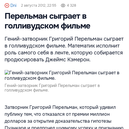
Dni
2 августа 2012, 22:55
4 328
Перельман сыграет в
голливудском фильме
Гений-затворник Григорий Перельман сыграет
в голливудском фильме. Математик исполнит
роль самого себя в ленте, которую собирается
продюсировать Джеймс Кэмерон.
Гений-затворник Григорий Перельман сыграет в
голливудском фильме.
Затворник Григорий Перельман, который удивил
публику тем, что отказался от премии миллион
долларов за открытие доказательства гипотезы
Пуанкаре и предпочел шумному успеху и признанию