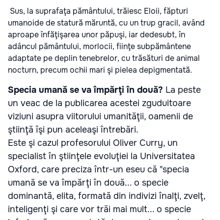
Sus, la suprafaţa pământului, trăiesc Eloii, făpturi
umanoide de statură măruntă, cu un trup gracil, având
aproape înfăţişarea unor păpuşi, iar dedesubt, în
adâncul pământului, morlocii, fiinţe subpământene
adaptate pe deplin tenebrelor, cu trăsături de animal
nocturn, precum ochii mari şi pielea depigmentată.
Specia umană se va împărţi în două?
La peste
un veac de la publicarea acestei zguduitoare
viziuni asupra viitorului umanităţii, oamenii de
ştiinţă îşi pun aceleaşi întrebări.
Este şi cazul profesorului Oliver Curry, un
specialist în ştiinţele evoluţiei la Universitatea
Oxford, care preciza într-un eseu că "specia
umană se va împărţi în două... o specie
dominantă, elita, formată din indivizi înalţi, zvelţ,
inteligenţi şi care vor trăi mai mult... o specie