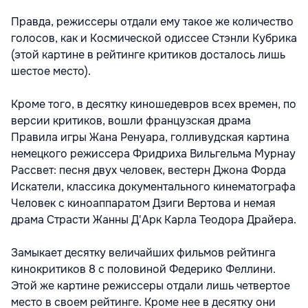
Правда, режиссеры отдали ему такое же количество
голосов, как и Космической одиссее Стэнли Кубрика
(этой картине в рейтинге критиков досталось лишь
шестое место).
Кроме того, в десятку киношедевров всех времен, по
версии критиков, вошли французская драма
Правила игры Жана Ренуара, голливудская картина
немецкого режиссера Фридриха Вильгельма Мурнау
Рассвет: песня двух человек, вестерн Джона Форда
Искатели, классика документального кинематографа
Человек с киноаппаратом Дзиги Вертова и немая
драма Страсти Жанны Д'Арк Карла Теодора Драйера.
Замыкает десятку величайших фильмов рейтинга
кинокритиков 8 с половиной Федерико Феллини.
Этой же картине режиссеры отдали лишь четвертое
место в своем рейтинге. Кроме нее в десятку они