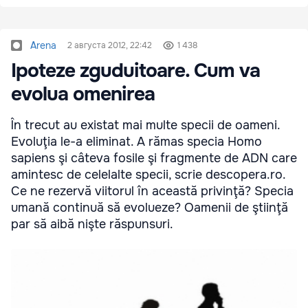
Arena
2 августа 2012, 22:42
1 438
Ipoteze zguduitoare. Cum va
evolua omenirea
În trecut au existat mai multe specii de oameni.
Evoluţia le-a eliminat. A rămas specia Homo
sapiens şi câteva fosile şi fragmente de ADN care
amintesc de celelalte specii, scrie descopera.ro.
Ce ne rezervă viitorul în această privinţă? Specia
umană continuă să evolueze? Oamenii de ştiinţă
par să aibă nişte răspunsuri.