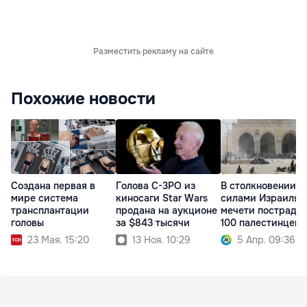
Разместить рекламу на сайте
Похожие новости
Создана первая в
Голова C-3PO из
В столкновении с
мире система
киносаги Star Wars
силами Израиля 
трансплантации
продана на аукционе
мечети пострада
головы
за $843 тысячи
100 палестинцев
23 Мая. 15:20
13 Ноя. 10:29
5 Апр. 09:36