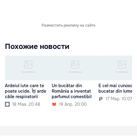
Разместить рекламу на сайте
Похожие новости
Ardeiul iute care te
Un bucătar din
E cel mai cunoscut
poate ucide. Îți arde
România a inventat
bucatar din lume
căile respiratorii
parfumul comestibil
17 Мар. 10:07
18 Мая. 20:48
19 Апр. 20:00