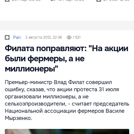
Pan
2 августа 2012, 22:36
1 521
Филата поправляют: "На акции
были фермеры, а не
миллионеры"
Премьер-министр Влад Филат совершил
ошибку, сказав, что акции протеста 31 июля
организовали миллионеры, а не
сельхозпроизводители, - считает председатель
Национальной ассоциации фермеров Василе
Мырзенко.