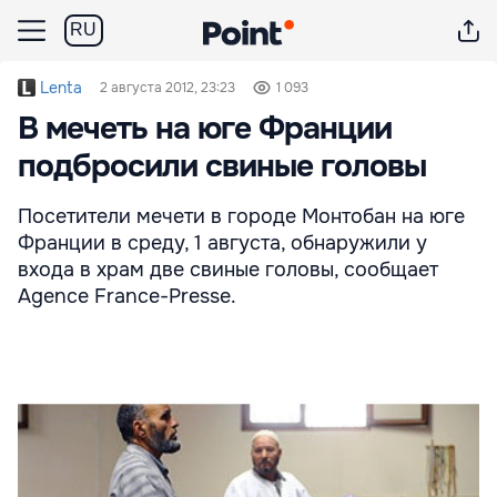
RU
Lenta
2 августа 2012, 23:23
1 093
В мечеть на юге Франции
подбросили свиные головы
Посетители мечети в городе Монтобан на юге
Франции в среду, 1 августа, обнаружили у
входа в храм две свиные головы, сообщает
Agence France-Presse.