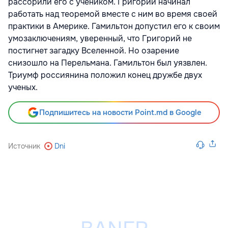
рассорили его с учеником. Григорий начинал
работать над теоремой вместе с ним во время своей
практики в Америке. Гамильтон допустил его к своим
умозаключениям, уверенный, что Григорий не
постигнет загадку Вселенной. Но озарение
снизошло на Перельмана. Гамильтон был уязвлен.
Триумф россиянина положил конец дружбе двух
ученых.
Подпишитесь на новости Point.md в Google
Источник
Dni