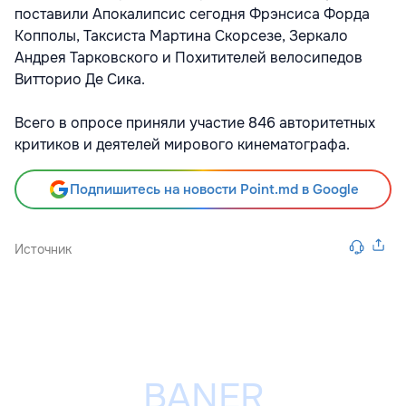
поставили Апокалипсис сегодня Фрэнсиса Форда
Копполы, Таксиста Мартина Скорсезе, Зеркало
Андрея Тарковского и Похитителей велосипедов
Витторио Де Сика.
Всего в опросе приняли участие 846 авторитетных
критиков и деятелей мирового кинематографа.
Подпишитесь на новости Point.md в Google
Источник