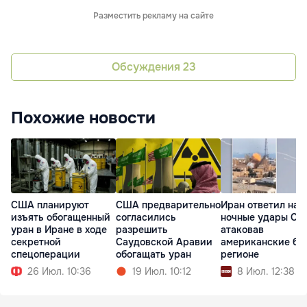
Разместить рекламу на сайте
Обсуждения
23
Похожие новости
США планируют
США предварительно
Иран ответил на
изъять обогащенный
согласились
ночные удары СШ
уран в Иране в ходе
разрешить
атаковав
секретной
Саудовской Аравии
американские ба
спецоперации
обогащать уран
регионе
26 Июл. 10:36
19 Июл. 10:12
8 Июл. 12:38