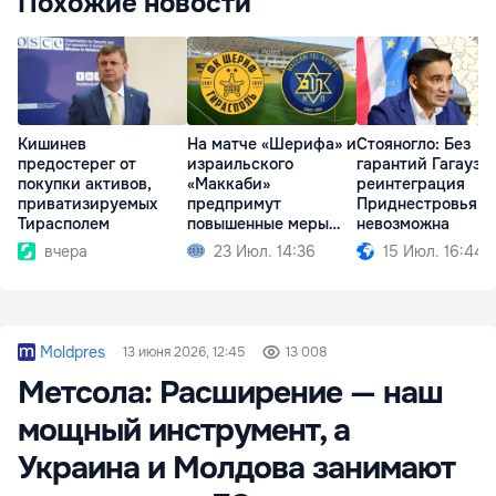
Похожие новости
Кишинев
На матче «Шерифа» и
Стояногло: Без
предостерег от
израильского
гарантий Гагаузи
покупки активов,
«Маккаби»
реинтеграция
приватизируемых
предпримут
Приднестровья
Тирасполем
повышенные меры
невозможна
безопасности
вчера
23 Июл. 14:36
15 Июл. 16:44
Moldpres
13 июня 2026, 12:45
13 008
Метсола: Расширение — наш
мощный инструмент, а
Украина и Молдова занимают