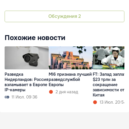
Обсуждения
2
Похожие новости
Разведка
MI6 признана лучшей
FT: Запад заплати
Нидерландов: Россия
разведслужбой
$23 трлн за
взламывает в Европе
Европы
сокращение
IP-камеры
зависимости от
2 дня назад
Китая
11 Июл. 09:36
13 Июл. 20:54