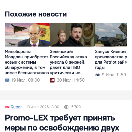
Похожие новости
Минобороны
Зеленский:
Запуск Киевом
Молдовы приобретет
Российская атака
производства рак
новые системы
унесла 8 жизней,
для Patriot займет
обнаружения, в том
ракет для ПВО
годы
числе беспилотников
критически не
9 Июл. 11:59
хватает
19 Июл. 08:00
30 Июл. 14:50
Rupor
13 июня 2026, 13:00
15 700
Promo-LEX требует принять
меры по освобождению двух