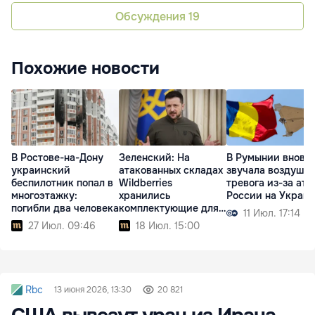
Обсуждения
19
Похожие новости
В Ростове-на-Дону
Зеленский: На
В Румынии вновь
украинский
атакованных складах
звучала воздушн
беспилотник попал в
Wildberries
тревога из-за ата
многоэтажку:
хранились
России на Украи
погибли два человека
комплектующие для
11 Июл. 17:14
дронов
27 Июл. 09:46
18 Июл. 15:00
Rbc
13 июня 2026, 13:30
20 821