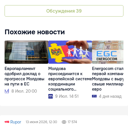
Обсуждения
39
Похожие новости
Европарламент
Молдова
Energocom стала
одобрил доклад о
присоединится к
первой компание
прогрессе Молдовы
европейской системе
Молдовы с выруч
на пути в ЕС
координации
свыше миллиард
социального
евро
8 Июл. 20:00
обеспечения
9 Июл. 14:51
4 дня назад
Rupor
13 июня 2026, 12:30
17 574