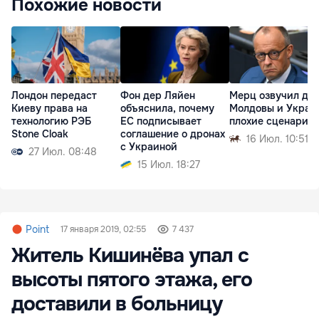
Похожие новости
Лондон передаст
Фон дер Ляйен
Мерц озвучил дл
Киеву права на
объяснила, почему
Молдовы и Украи
технологию РЭБ
ЕС подписывает
плохие сценарии
Stone Cloak
соглашение о дронах
16 Июл. 10:51
с Украиной
27 Июл. 08:48
15 Июл. 18:27
Point
17 января 2019, 02:55
7 437
Житель Кишинёва упал с
высоты пятого этажа, его
доставили в больницу