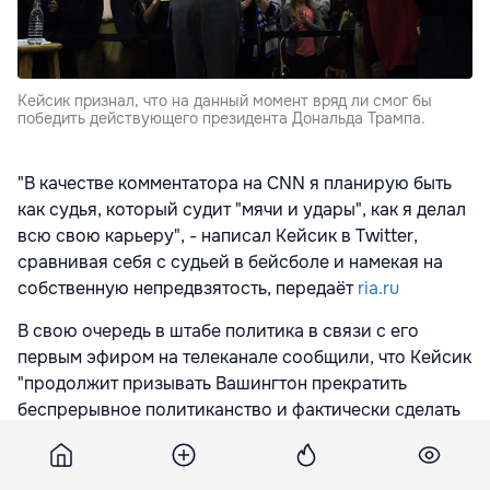
Кейсик признал, что на данный момент вряд ли смог бы
победить действующего президента Дональда Трампа.
"В качестве комментатора на CNN я планирую быть
как судья, который судит "мячи и удары", как я делал
всю свою карьеру", - написал Кейсик в Twitter,
сравнивая себя с судьей в бейсболе и намекая на
собственную непредвзятость, передаёт
ria.ru
В свою очередь в штабе политика в связи с его
первым эфиром на телеканале сообщили, что Кейсик
"продолжит призывать Вашингтон прекратить
беспрерывное политиканство и фактически сделать
что-то, чтобы предложить реальные решения
проблем Америки".