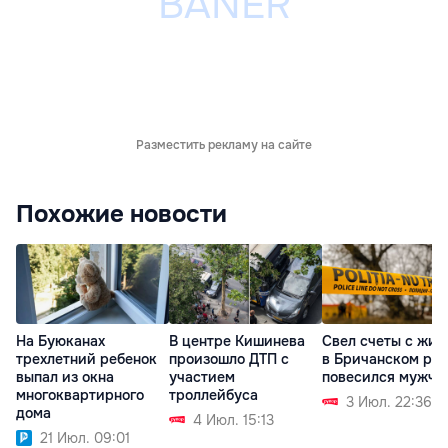
Разместить рекламу на сайте
Похожие новости
На Буюканах
В центре Кишинева
Свел счеты с жиз
трехлетний ребенок
произошло ДТП с
в Бричанском ра
выпал из окна
участием
повесился мужчи
многоквартирного
троллейбуса
3 Июл. 22:36
дома
4 Июл. 15:13
21 Июл. 09:01