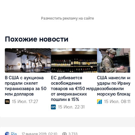
Разместить рекламу на сайте
Похожие новости
В США с аукциона
ЕС добивается
США нанесли нов
продали скелет
освобождения
удары по Ирану и
тираннозавра за 50
товаров на €150 млрд
возобновили
млн долларов
от американских
морскую блокаду
пошлин в 15%
15 Июл. 17:27
15 Июл. 08:11
15 Июл. 22:31
Ria
17 января 2019, 02:10
3 733