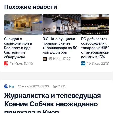
Похожие новости
Скандал с
В США с аукциона
ЕС добивается
сальмонеллой в
продали скелет
освобождения
Radisson: в еде
тираннозавра за 50
товаров на €150 
бактерия не
млн долларов
от американских
обнаружена
пошлин в 15%
15 Июл. 17:27
19 Июл. 15:45
15 Июл. 22:31
Ria
17 января 2019, 03:00
7 221
Журналистка и телеведущая
Ксения Собчак неожиданно
приехала в Киев