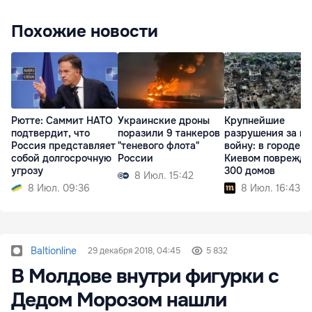
Похожие новости
Рютте: Саммит НАТО
Украинские дроны
Крупнейшие
подтвердит, что
поразили 9 танкеров
разрушения за в
Россия представляет
"теневого флота"
войну: в городе п
собой долгосрочную
России
Киевом поврежд
угрозу
300 домов
8 Июл. 15:42
8 Июл. 09:36
8 Июл. 16:43
Baltionline
29 декабря 2018, 04:45
5 832
В Молдове внутри фигурки с
Дедом Морозом нашли