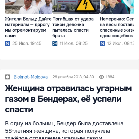
Жители Бельц: Дайте
Погибшая от удара
Немеренко: Сего
материалы — дорогу
током девочка
на весы поставил
мы отремонтируем
пыталась спасти
спасенные жизни
сами
брата
один пищеблок
25 Июл. 19:45
11 Июл. 08:25
12 Июл. 08:12
Bloknot-Moldova
29 декабря 2018, 04:30
1 884
Женщина отравилась угарным
газом в Бендерах, её успели
спасти
В одну из больниц Бендер была доставлена
58-летняя женщина, которая получила
тяжёлое отравление угарным газом.