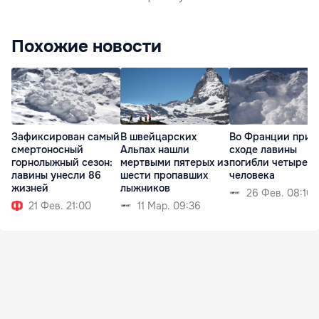
Похожие новости
Зафиксирован самый
В швейцарских
Во Франции при
смертоносный
Альпах нашли
сходе лавины
горнолыжный сезон:
мертвыми пятерых из
погибли четыре
лавины унесли 86
шести пропавших
человека
жизней
лыжников
26 Фев. 08:10
21 Фев. 21:00
11 Мар. 09:36