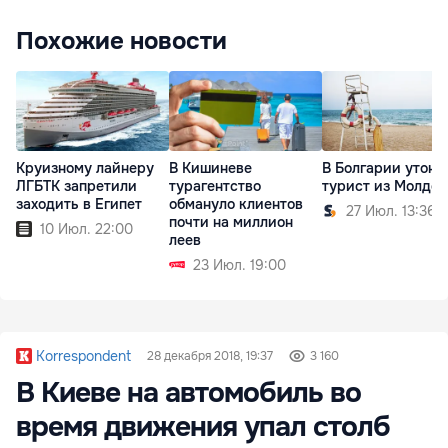
Похожие новости
Круизному лайнеру
В Кишиневе
В Болгарии утону
ЛГБТК запретили
турагентство
турист из Молдо
заходить в Египет
обмануло клиентов
27 Июл. 13:36
почти на миллион
10 Июл. 22:00
леев
23 Июл. 19:00
Korrespondent
28 декабря 2018, 19:37
3 160
В Киеве на автомобиль во
время движения упал столб