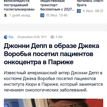
велосипедиста:
общественный
пыталась спасти
пострадавший
транспорт
брата
госпитализирован
бесплатным с 2027
11 Июл. 08:25
года
7 дней назад
15 Июл. 13:46
Ria
28 декабря 2018, 19:17
4 184
Джонни Депп в образе Джека
Воробья посетил пациентов
онкоцентра в Париже
Известный американский актер Джонни Депп в
костюме Джека Воробья посетил пациентов
института Кюри в Париже, который занимается
лечением онкологических заболеваний.