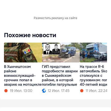
Разместить рекламу на сайте
Похожие новости
В Хынчештском
ГИП представил
На трассе R-6
районе
подробности аварии
автомобиль Skod
военнослужащий-
в Сынжерейском
столкнулся с
срочник попал в
районе, в которой
грузовиком: поги
аварию на мотоцикле
погибли патрульные
40-летний водит
19 Июл. 13:00
12 Июл. 17:45
11 Июл. 22:24