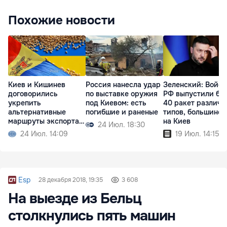
Похожие новости
Киев и Кишинев
Россия нанесла удар
Зеленский: Войск
договорились
по выставке оружия
РФ выпустили бо
укрепить
под Киевом: есть
40 ракет различн
альтернативные
погибшие и раненые
типов, большинст
маршруты экспорта
на Киев
24 Июл. 18:30
зерна
24 Июл. 14:09
19 Июл. 14:15
Esp
28 декабря 2018, 19:35
3 608
На выезде из Бельц
столкнулись пять машин