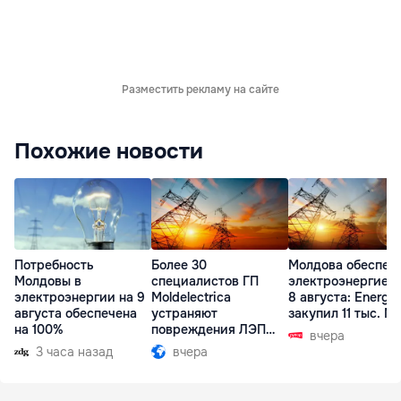
Разместить рекламу на сайте
Похожие новости
Потребность
Более 30
Молдова обеспеч
Молдовы в
специалистов ГП
электроэнергией 
электроэнергии на 9
Moldelectrica
8 августа: Energ
августа обеспечена
устраняют
закупил 11 тыс. МВ
на 100%
повреждения ЛЭП
вчера
Бельцы-Днестровск
3 часа назад
вчера