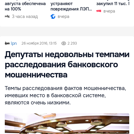
августа обеспечена
устраняют
закупил 11 тыс. МВ
на 100%
повреждения ЛЭП
вчера
Бельцы-Днестровск
3 часа назад
вчера
Ipn
26 ноября 2016, 13:15
2 293
Депутаты недовольны темпами
расследования банковского
мошенничества
Темпы расследования фактов мошенничества,
имевших место в банковской системе,
являются очень низкими.