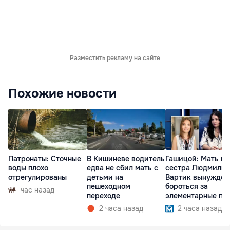
Разместить рекламу на сайте
Похожие новости
Патронаты: Сточные
В Кишиневе водитель
Гашицой: Мать и
воды плохо
едва не сбил мать с
сестра Людмилы
отрегулированы
детьми на
Вартик вынужден
пешеходном
бороться за
час назад
переходе
элементарные пр
2 часа назад
2 часа назад