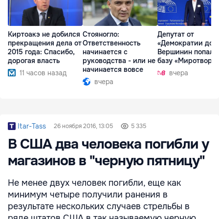
Киртоакэ не добился
Стояногло:
Депутат от
прекращения дела от
Ответственность
«Демократии дом
2015 года: Спасибо,
начинается с
Вершинин попал 
дорогая власть
руководства - или не
базу «Миротворц
начинается вовсе
11 часов назад
вчера
вчера
Itar-Tass
26 ноября 2016, 13:05
5 335
В США два человека погибли у
магазинов в "черную пятницу"
Не менее двух человек погибли, еще как
минимум четыре получили ранения в
результате нескольких случаев стрельбы в
ряде штатов США в так называемую черную