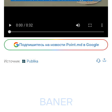
Подпишитесь на новости Point.md в Google
Источник
Publika