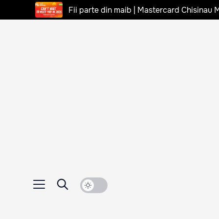
Fii parte din maib | Mastercard Chisinau 