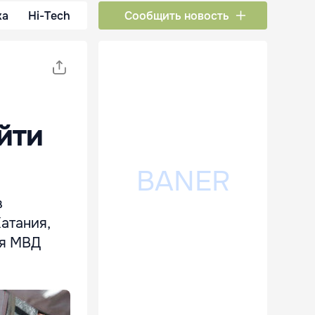
ка
Hi-Tech
Сообщить новость
йти
в
атания,
ия МВД