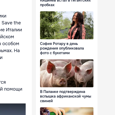
Кишинёв встал в гигантских
пробках
ики
 Save the
ие Италии
ейском
 в особом
София Ротару в день
рождения опубликовала
рьмах. На
фото с букетами
ми
тся
кой помощи
В Паланке подтверждена
вспышка африканской чумы
свиней