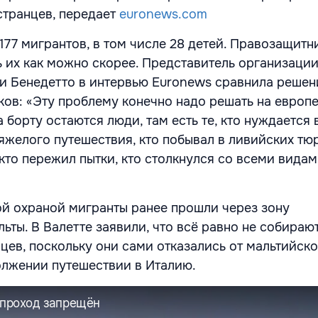
транцев, передает
euronews.com
177 мигрантов, в том числе 28 детей. Правозащитн
 их как можно скорее. Представитель организации
ди Бенедетто в интервью Euronews сравнила решен
ков: «Эту проблему конечно надо решать на европ
а борту остаются люди, там есть те, кто нуждается
тяжелого путешествия, кто побывал в ливийских тю
 кто пережил пытки, кто столкнулся со всеми вида
й охраной мигранты ранее прошли через зону
ьты. В Валетте заявили, что всё равно не собираю
цев, поскольку они сами отказались от мальтийс
олжении путешествии в Италию.