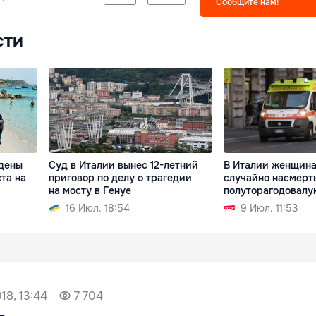
Сообщите нам!
сти
дены
Суд в Италии вынес 12-летний
В Италии женщина
та на
приговор по делу о трагедии
случайно насмерт
на мосту в Генуе
полуторагодовалу
16 Июл. 18:54
9 Июл. 11:53
18, 13:44
7 704