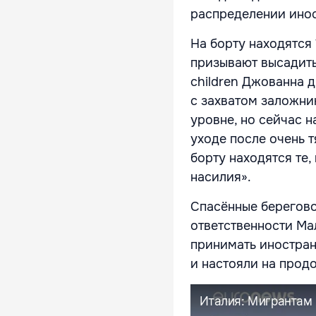
распределении инос
На борту находятся 
призывают высадить
children Джованна 
с захватом заложни
уровне, но сейчас н
уходе после очень 
борту находятся те,
насилия».
Спасённые берегово
ответственности Мал
принимать иностран
и настояли на прод