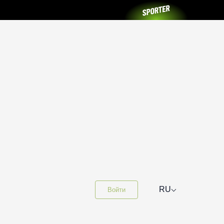
⌵
RU
Войти