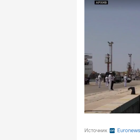
Источник
Euronew