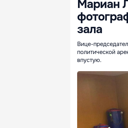
Мариан 
фотогра
зала
Вице-председател
политической арен
впустую.