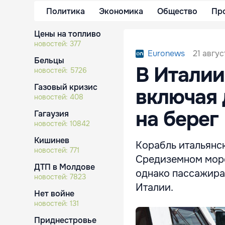
Политика
Экономика
Общество
Пр
Цены на топливо
новостей:
377
21 авгус
Euronews
Бельцы
В Италии
новостей:
5726
Газовый кризис
включая 
новостей:
408
на берег
Гагаузия
новостей:
10842
Кишинев
Корабль итальянск
новостей:
771
Средиземном море
ДТП в Молдове
однако пассажира
новостей:
7823
Италии.
Нет войне
новостей:
131
Приднестровье