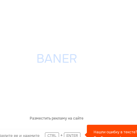
Разместить рекламу на сайте
Нашли ошибку в тексте
+
делите ее и нажмите
CTRL
ENTER