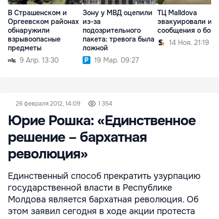
В Страшенском и
Зону у МВД оцепили
ТЦ Malldova
Оргеевском районах
из-за
эвакуировали из-
обнаружили
подозрительного
сообщения о бом
взрывоопасные
пакета: тревога была
14 Ноя. 21:19
предметы
ложной
9 Апр. 13:30
19 Мар. 09:27
26 февраля 2012, 14:09
1 354
Юрие Рошка: «Единственное
решение – бархатная
революция»
Единственный способ прекратить узурпацию
государственной власти в Республике
Молдова является бархатная революция. Об
этом заявил сегодня в ходе акции протеста