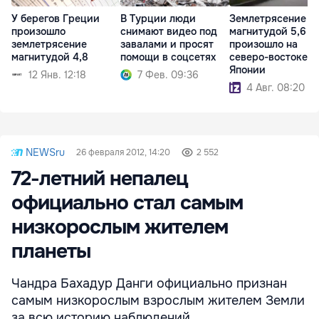
У берегов Греции
В Турции люди
Землетрясение
произошло
снимают видео под
магнитудой 5,6
землетрясение
завалами и просят
произошло на
магнитудой 4,8
помощи в соцсетях
северо-востоке
Японии
12 Янв. 12:18
7 Фев. 09:36
4 Авг. 08:20
NEWSru
26 февраля 2012, 14:20
2 552
72-летний непалец
официально стал самым
низкорослым жителем
планеты
Чандра Бахадур Данги официально признан
самым низкорослым взрослым жителем Земли
за всю историю наблюдений.