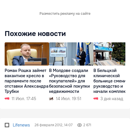
Разместить рекламу на сайте
Похожие новости
Роман Рошка займет
В Молдове создали
В Бельцкой
вакантное кресло в
«Руководство для
клинической
парламенте после
покупателей» для
больнице сменил
отставки Александра
безопасной покупки
руководство и
Трубки
недвижимости
начали комплекс
проверку
11 Июл. 17:45
14 Июл. 19:51
3 дня назад
Lifenews
26 февраля 2012, 14:07
2 671