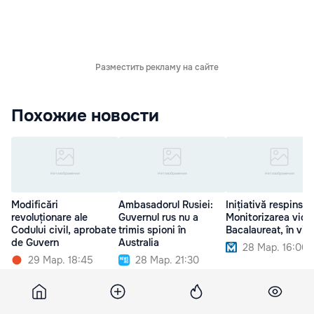
Разместить рекламу на сайте
Похожие новости
Modificări
Ambasadorul Rusiei:
Inițiativă respinsă:
revoluționare ale
Guvernul rus nu a
Monitorizarea vide
Codului civil, aprobate
trimis spioni în
Bacalaureat, în vig
de Guvern
Australia
28 Мар. 16:00
29 Мар. 18:45
28 Мар. 21:30