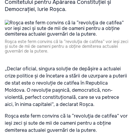
Comitetului pentru Apărarea Constituției și
Democrației, Iurie Roșca.
Roşca este ferm convins că la “revoluţia de catifea” vor ieși zeci
și sute de mii de oameni pentru a obține demiterea actualei
guvernări de la putere.
„Declar oficial, singura soluție de depășire a actualei
crize politice și de încetare a stării de uzurpare a puterii
de stat este o revoluție de catifea în Republica
Moldova. O revoluție pașnică, democratică, non-
violentă, perfect constituțională, care se va petrece
aici, în inima capitalei”, a declarat Roșca.
Roşca este ferm convins că la “revoluţia de catifea” vor
ieși zeci și sute de mii de oameni pentru a obține
demiterea actualei guvernări de la putere.