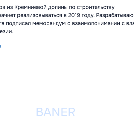
в из Кремниевой долины по строительству
начнет реализовываться в 2019 году. Разрабатыва
га подписал меморандум о взаимопонимании с вл
езии.
h