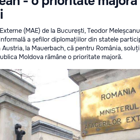
ean - o prioritate majoră
i
r Externe (MAE) de la București, Teodor Meleșcanu
informală a șefilor diplomațiilor din statele partic
 Austria, la Mauerbach, că pentru România, soluț
publica Moldova rămâne o prioritate majoră.