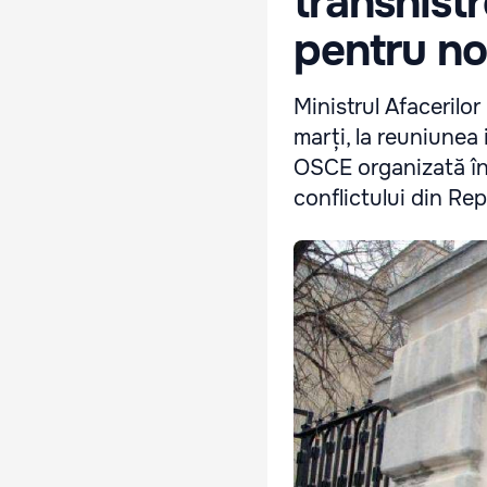
transnistr
pentru no
Ministrul Afacerilo
marți, la reuniunea 
OSCE organizată în
conflictului din Re