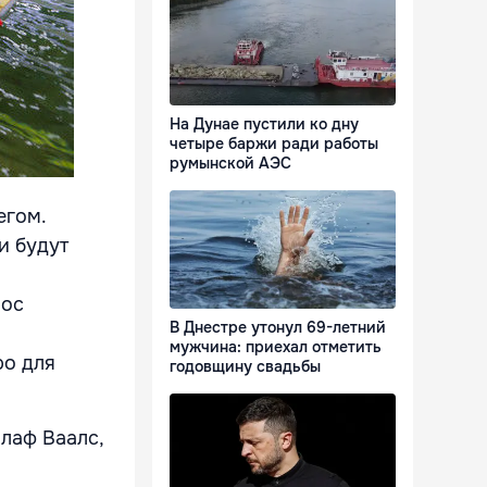
На Дунае пустили ко дну
четыре баржи ради работы
румынской АЭС
егом.
и будут
рос
В Днестре утонул 69-летний
мужчина: приехал отметить
ро для
годовщину свадьбы
Олаф Ваалс,