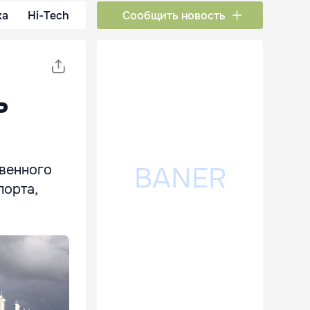
ка
Hi-Tech
Сообщить новость
ь
твенного
порта,