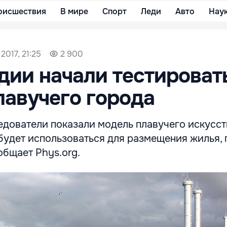
оисшествия
В мире
Спорт
Леди
Авто
Нау
2017, 21:25
2 900
дии начали тестироват
лавучего города
едователи показали модель плавучего искусс
будет использоваться для размещения жилья, 
общает Phys.org.