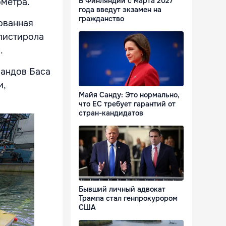
В Финляндии с марта 2027
ометра.
года введут экзамен на
гражданство
ованная
олистирола
.
ландов Баса
и,
Майя Санду: Это нормально,
что ЕС требует гарантий от
стран-кандидатов
Бывший личный адвокат
Трампа стал генпрокурором
США