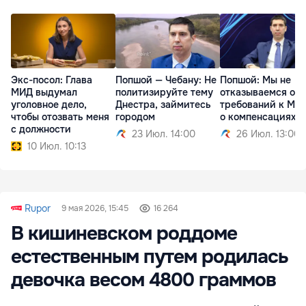
Экс-посол: Глава
Попшой — Чебану: Не
Попшой: Мы не
МИД выдумал
политизируйте тему
отказываемся от
уголовное дело,
Днестра, займитесь
требований к Мо
чтобы отозвать меня
городом
о компенсациях
с должности
23 Июл. 14:00
26 Июл. 13:00
10 Июл. 10:13
Rupor
9 мая 2026, 15:45
16 264
В кишиневском роддоме
естественным путем родилась
девочка весом 4800 граммов