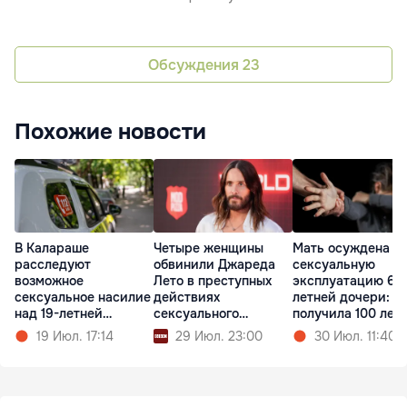
Обсуждения
23
Похожие новости
В Калараше
Четыре женщины
Мать осуждена за
расследуют
обвинили Джареда
сексуальную
возможное
Лето в преступных
эксплуатацию 6-
сексуальное насилие
действиях
летней дочери:
над 19-летней
сексуального
получила 100 лее
девушкой
характера
19 Июл. 17:14
29 Июл. 23:00
30 Июл. 11:40