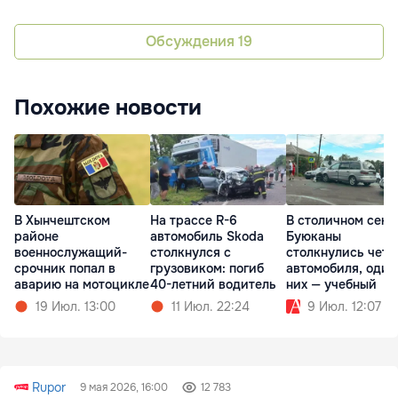
Обсуждения
19
Похожие новости
В Хынчештском
На трассе R-6
В столичном сект
районе
автомобиль Skoda
Буюканы
военнослужащий-
столкнулся с
столкнулись чет
срочник попал в
грузовиком: погиб
автомобиля, один
аварию на мотоцикле
40-летний водитель
них — учебный
19 Июл. 13:00
11 Июл. 22:24
9 Июл. 12:07
Rupor
9 мая 2026, 16:00
12 783