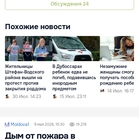
Обсуждения
24
Похожие новости
Жительницы
В Дубоссарах
Незамужние
Штефан-Водского
ребенок едва не
женщины смогут
района вышли на
погиб, подавившись
получать пособие
протест против
инородным
рождению ребенк
закрытия роддома
предметом
14 Июл. 16:17
30 Июл. 14:23
15 Июл. 23:11
Moldova1
9 мая 2026, 15:30
19 274
Дым от пожара в